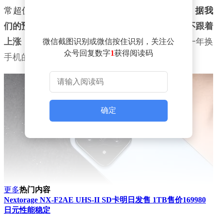
常超值的。“而且我想跟大家说几句，
未来两年，据我
们的预测，内存还会持续上涨，手机的售价不得不跟着
。如果你有计划未来一年换
上涨，手机可能会越来越贵
微信截图识别或微信按住识别，关注公
众号回复数字
1
获得阅读码
手机的话，我强烈推荐你，现在就换。”
确定
更多
热门内容
Nextorage NX-F2AE UHS-II SD卡明日发售 1TB售价169980
日元性能稳定