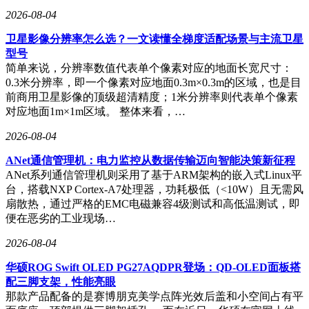
2026-08-04
卫星影像分辨率怎么选？一文读懂全梯度适配场景与主流卫星
型号
简单来说，分辨率数值代表单个像素对应的地面长宽尺寸：
0.3米分辨率，即一个像素对应地面0.3m×0.3m的区域，也是目
前商用卫星影像的顶级超清精度；1米分辨率则代表单个像素
对应地面1m×1m区域。 整体来看，…
2026-08-04
会后接受媒体采访时，雷军进一步透露，小米正通过技
ANet通信管理机：电力监控从数据传输迈向智能决策新征程
术优化、供应链提效等多种方式，全力消化存储涨价带
ANet系列通信管理机则采用了基于ARM架构的嵌入式Linux平
来的额外成本，力求将终端售价波动控制在消费者可接
台，搭载NXP Cortex-A7处理器，功耗极低（<10W）且无需风
受的范围内。
扇散热，通过严格的EMC电磁兼容4级测试和高低温测试，即
便在恶劣的工业现场…
小米集团总裁卢伟冰此前也公开表态。5月16日直播
2026-08-04
中，
他预判今年下半年尤其是年底，部分国产旗舰直板
华硕ROG Swift OLED PG27AQDPR登场：QD-OLED面板搭
配三脚支架，性能亮眼
手机价格可能突破1万元，且内存涨价趋势至少延续至
那款产品配备的是赛博朋克美学点阵光效后盖和小空间占有平
2027年底，甚至可能到2028年。