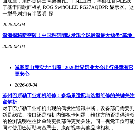
面底座，顶部提供三脚架插孔。 而在近日，华硕在官网上线
了基于同款面板的 ROG SwiftOLED PG27AQDPR 显示器。这
一型号则拥有半透明“探…
事实上，存储成本上涨已引发行业连锁反应。从今年3
月起，智能手机市场全面迎来涨价潮，多数机型价格普
2026-08-04
涨200元至400元。
深海探秘新突破！中国科研团队发现全球最深最大鲸类“墓地”
2026-08-04
上游存储芯片价格走势是涨价核心推手。第三方调研机
构TrendForce集邦咨询数据显示，2026年第二季度通
用型DRAM合约价预计环比涨58%至63%，NAND闪存
岚图泰山凭实力“出圈” 2026世界奶业大会出行保障有它
更安心
合约价环比涨幅更是高达70%至75%。
2026-08-04
业内普遍认为，本轮存储“超级周期”的强度和持续性，
苏州巴斯勒工业相机维修：多场景适配与选型维修的关键关注
将显著超越上一轮周期。
点解析
对于巴斯勒工业相机出现的偶发性通讯中断，设备部门需要判
断是线缆、接口还是相机内部板卡问题，维修方能否提供清晰
的检测说明往往比单纯更换部件更受关注。同一视觉工位可能
同时使用巴斯勒与基恩士、康耐视等其他品牌相机，…