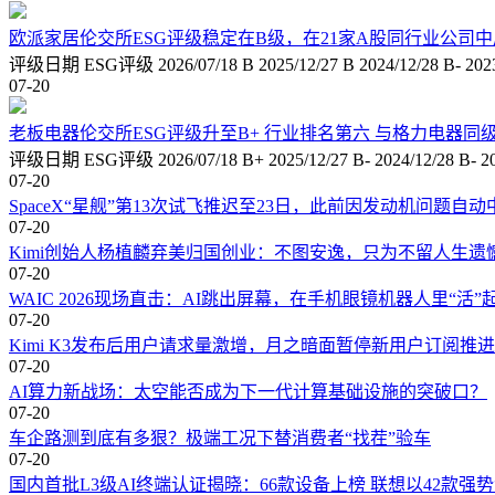
欧派家居伦交所ESG评级稳定在B级，在21家A股同行业公司
评级日期 ESG评级 2026/07/18 B 2025/12/27 B 2024/
07-20
老板电器伦交所ESG评级升至B+ 行业排名第六 与格力电器同
评级日期 ESG评级 2026/07/18 B+ 2025/12/27 B- 202
07-20
SpaceX“星舰”第13次试飞推迟至23日，此前因发动机问题自动
07-20
Kimi创始人杨植麟弃美归国创业：不图安逸，只为不留人生遗
07-20
WAIC 2026现场直击：AI跳出屏幕，在手机眼镜机器人里“活”
07-20
Kimi K3发布后用户请求量激增，月之暗面暂停新用户订阅推
07-20
AI算力新战场：太空能否成为下一代计算基础设施的突破口？
07-20
车企路测到底有多狠？极端工况下替消费者“找茬”验车
07-20
国内首批L3级AI终端认证揭晓：66款设备上榜 联想以42款强