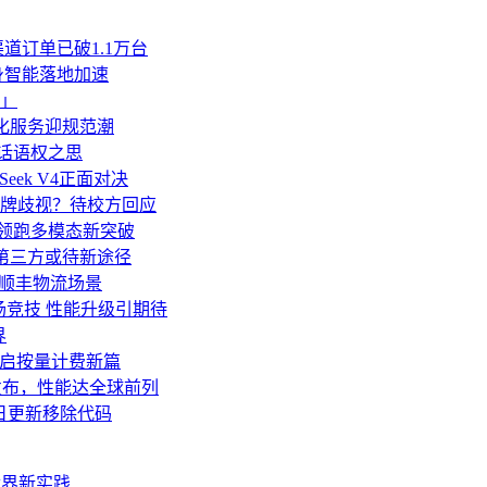
道订单已破1.1万台
身智能落地加速
」
人化服务迎规范潮
业话语权之思
Seek V4正面对决
牌歧视？待校方回应
亿领跑多模态新突破
移至第三方或待新途径
”顺丰物流场景
 V4同场竞技 性能升级引期待
界
an开启按量计费新篇
o发布，性能达全球前列
诺明日更新移除代码