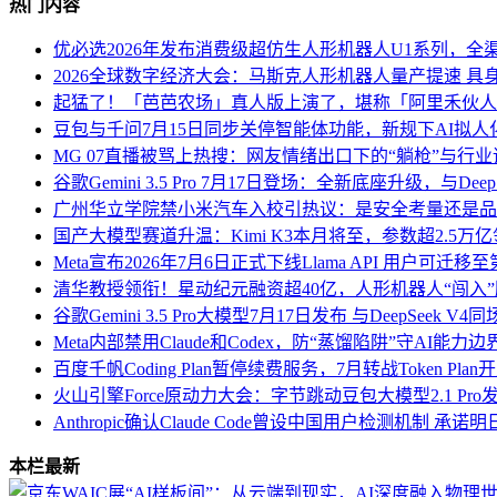
热门内容
优必选2026年发布消费级超仿生人形机器人U1系列，全渠
2026全球数字经济大会：马斯克人形机器人量产提速 具
起猛了！「芭芭农场」真人版上演了，堪称「阿里禾伙人
豆包与千问7月15日同步关停智能体功能，新规下AI拟
MG 07直播被骂上热搜：网友情绪出口下的“躺枪”与行
谷歌Gemini 3.5 Pro 7月17日登场：全新底座升级，与Deep
广州华立学院禁小米汽车入校引热议：是安全考量还是品
国产大模型赛道升温：Kimi K3本月将至，参数超2.5万
Meta宣布2026年7月6日正式下线Llama API 用户可迁
清华教授领衔！星动纪元融资超40亿，人形机器人“闯入
谷歌Gemini 3.5 Pro大模型7月17日发布 与DeepSeek
Meta内部禁用Claude和Codex，防“蒸馏陷阱”守AI能力边
百度千帆Coding Plan暂停续费服务，7月转战Token Pl
火山引擎Force原动力大会：字节跳动豆包大模型2.1 Pr
Anthropic确认Claude Code曾设中国用户检测机制 承
本栏最新