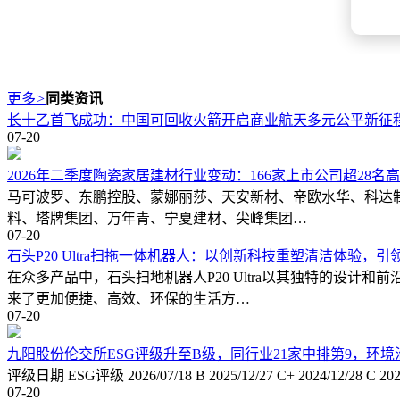
更多
>
同类资讯
长十乙首飞成功：中国可回收火箭开启商业航天多元公平新征
07-20
2026年二季度陶瓷家居建材行业变动：166家上市公司超28名
马可波罗、东鹏控股、蒙娜丽莎、天安新材、帝欧水华、科达
料、塔牌集团、万年青、宁夏建材、尖峰集团…
07-20
石头P20 Ultra扫拖一体机器人：以创新科技重塑清洁体验，
在众多产品中，石头扫地机器人P20 Ultra以其独特的设
来了更加便捷、高效、环保的生活方…
07-20
九阳股份伦交所ESG评级升至B级，同行业21家中排第9，环
评级日期 ESG评级 2026/07/18 B 2025/12/27 C+ 2024
07-20