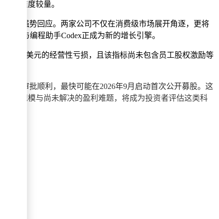
局等多维度较量。
对市场地位的强势回应。两家公司不仅在消费级市场展开角逐，更将
但企业业务与编程助手Codex正成为新的增长引擎。
需承担1.22美元的经营性亏损，且该指标尚未包含员工股权激励等
监管审批顺利，最快可能在2026年9月启动首次公开募股。这
扩大的营收规模与尚未解决的盈利难题，将成为投资者评估这类科