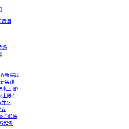
日
新风潮
场
界新实践
来上限？
并存
8万起售