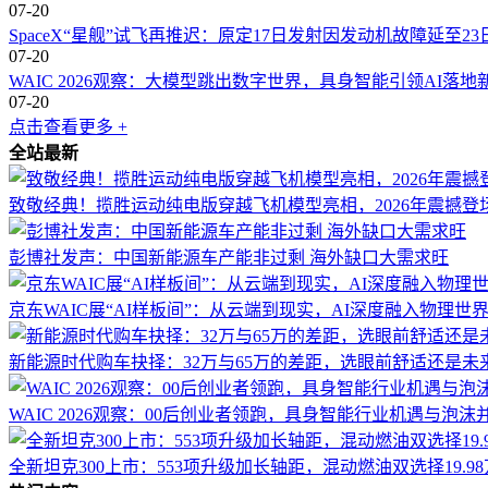
07-20
SpaceX“星舰”试飞再推迟：原定17日发射因发动机故障延至23
07-20
WAIC 2026观察：大模型跳出数字世界，具身智能引领AI落地
07-20
点击查看更多 +
全站最新
致敬经典！揽胜运动纯电版穿越飞机模型亮相，2026年震撼登
彭博社发声：中国新能源车产能非过剩 海外缺口大需求旺
京东WAIC展“AI样板间”：从云端到现实，AI深度融入物理世
新能源时代购车抉择：32万与65万的差距，选眼前舒适还是未
WAIC 2026观察：00后创业者领跑，具身智能行业机遇与泡沫
全新坦克300上市：553项升级加长轴距，混动燃油双选择19.9