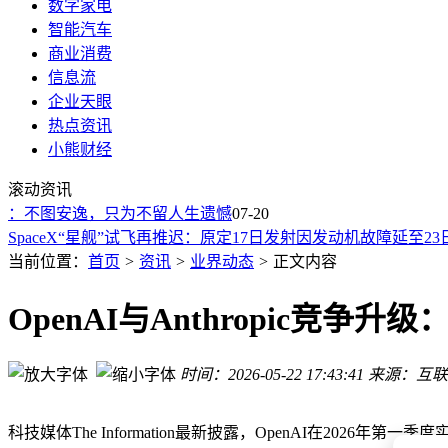
数字家电
智能汽车
商业消费
信息流
企业天眼
热点资讯
国内首批L3级AI终端认证揭晓：联想42款设备上榜 覆盖全品
小熊财经
AI算力新战场：太空能否成为下一代计算基础设施的突破口？
滚动资讯
车企路测到底有多狠？极端工况下替消费者“找茬”验车
业：不图安逸，只为不留人生遗憾
国内首批L3级AI终端认证揭晓：66款设备上榜 联想以42款强
07-20
SpaceX“星舰”试飞再推迟：原定17日发射因发动机故障延至23
WAIC 2026观察：大模型跳出数字世界，具身智能引领AI落地
当前位置：
首页
>
资讯
>
业界动态
>
正文内容
雷军试乘小米澎程N90实拍曝光，后排全自动智能电动门或成
阿里云百炼推出HappyOyster 1.0：一句话或图生成可互动AI
OpenAI与Anthropic竞争
头断仍战！马斯克深夜转发点赞，中国机器人格斗赛燃爆全场
千问Qwen3.8预览版上线阿里平台 2.4T参数新模型或成AI领
时间：2026-05-22 17:43:41
来源：互联
国内首批L3级AI终端认证揭晓：联想42款设备上榜 覆盖全品
AI算力新战场：太空能否成为下一代计算基础设施的突破口？
科技媒体The Information最新披露，OpenAI在2026