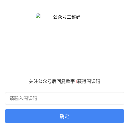
从技术模型能力比拼转向商业化落地、企业服务拓展及资本市场布
度接近实现单季盈利的信号，而OpenAI随即公布的营收数据被视为
ChatGPT付费订阅用户从2025年的4700万增长至5500万，
6年第一季度调整后营业亏损率达122%，意味着每获得1美元收入
逐步收窄亏损的趋势形成鲜明对比，折射出不同商业路径的选择。
息称，OpenAI已聘请高盛、摩根士丹利协助筹备上市材料，若
应，暗示生成式AI行业可能迎来首个上市潮。分析人士指出，持续
关注公众号后回复数字
1
获得阅读码
确定