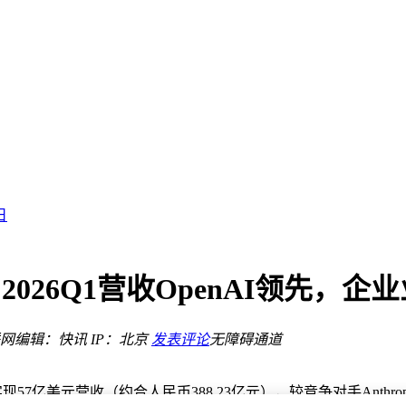
类领跑行业
势领跑
日
新风潮
亮点
数字世界
升级：2026Q1营收OpenAI领先，
域有力竞争者
网
编辑：快讯
IP：北京
发表评论
无障碍通道
类领跑行业
年第一季度实现57亿美元营收（约合人民币388.23亿元），较竞争对手An