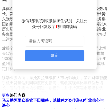
具体而言，第四财季，联想三大业务集团均实现营收双位数增
长。其中，IDG智能设备业务集团营收同比增长24%，增长势
头强劲并进一步扩大市场领先优势；ISG基础设施方案业务集
微信截图识别或微信按住识别，关注公
团如期实现扭亏，运营利润与利润率也同样刷新业务开展以来
众号回复数字
1
获得阅读码
历史纪录，营收同比增长37%创下历史新高；SSG方案服务业
务集团连续第二十个季度实现双位数增长，并持续保持20%以
上运营利润率。
放眼全年，联想三大业务集团同步扩张。IDG全年营收同比增
长17%，PC市场份额达到24.2%的历史新高。ISG全年营收超
确定
1360亿元人民币，达历史新高，同比增长32%，成功实现全年
盈利；SSG全年营收突破710亿元人民币，并继续超额完成既
定目标。
移动业务方面，摩托罗拉继续扩大市场影响力，第四财季智能
手机出货量达到同季度历史新高，营收实现年比年双位数增
长，智能手机市场份额进一步提升，并保持高端市场增长势
头，高端机型出货占比高达19%。
更多
热门内容
马云携阿里众高管下田插秧，以耕种之姿传递AI行业信心与
联想集团董事长兼CEO杨元庆表示，联想以出色的第四财季
决心
表现收官历史上最好的一年，公司兑现承诺，把基础设施方案