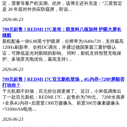
定，需要等量产机实测。此外，该博主还补充道：“三星暂定
是 28 年底对外供应防窥屏，听说…
2026-06-23
799元起售！REDMI 17C发布：联发科八核加持 护眼大屏长
续航
新机配备一块6.88英寸护眼屏，分辨率为1640x720，支持最高
120Hz刷新率、全程DC调光，并通过德国莱茵三重护眼认
证，可降低蓝光对眼睛的影响。 同时，新机支持智慧充电保
护、多场景充电优化，最高支持1…
2026-06-23
799元起售！REDMI 17C百元新机登场，4G内存+720P屏能否
打动你？
千元机都不好做，百元价位就更难了。 近日，小米低调推出
了一款百元新机：REDMI 17C，起售价为799元。 720P水滴屏
+全系4G内存+后置置1300万摄像头、前置500万像素摄像头
+5160mAh电池…
2026-06-23