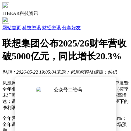
ITBEAR科技资讯
网站首页
科技资讯
财经资讯
分享好友
联想集团公布2025/26财年营收
破5000亿元，同比增长20.3%
时间：2026-05-22 19:05:04
来源：凤凰网科技
编辑：快讯
凤凰网科技讯 5月22日，联想集团公布2025/26财年第四季度暨
全年业绩。财报显示，第四财季营收达1494亿元人民币（按季
末汇率换算，下同），同比增长27.1%，创近20个季度最高增
速；调整后净利润同比翻番，按照香港财务报告准则口径下的
净利润为去年同期近六倍。
全年营收首次突破5000亿元，达5899亿元，同比增长20.3%；
全年调整后净利润同比增长42.1%，营收与净利润均超市场预
期。