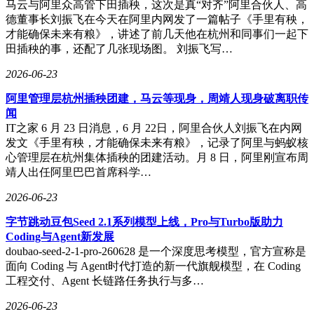
马云与阿里众高管下田插秧，这次是真“对齐”阿里合伙人、高
业务带回可持续、盈利性增长轨道，并把握AI基础设施需求
德董事长刘振飞在今天在阿里内网发了一篇帖子《手里有秧，
实现高速增长。他表示，联想通过坚定执行混合式人工智能战
才能确保未来有粮》，讲述了前几天他在杭州和同事们一起下
略，已站上新一轮AI推理与普及普惠的潮头，在全方位业务
田插秧的事，还配了几张现场图。 刘振飞写…
强劲势头带动下，对未来两年内跃升为千亿美元规模企业的目
标充满信心，并将持续为股东创造回报。
2026-06-23
阿里管理层杭州插秧团建，马云等现身，周靖人现身破离职传
闻
IT之家 6 月 23 日消息，6 月 22日，阿里合伙人刘振飞在内网
发文《手里有秧，才能确保未来有粮》，记录了阿里与蚂蚁核
心管理层在杭州集体插秧的团建活动。月 8 日，阿里刚宣布周
靖人出任阿里巴巴首席科学…
2026-06-23
字节跳动豆包Seed 2.1系列模型上线，Pro与Turbo版助力
Coding与Agent新发展
doubao-seed-2-1-pro-260628 是一个深度思考模型，官方宣称是
面向 Coding 与 Agent时代打造的新一代旗舰模型，在 Coding
工程交付、Agent 长链路任务执行与多…
2026-06-23