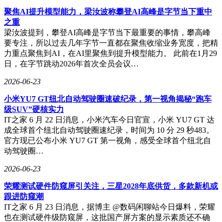
聚焦AI提升模型能力，梁汝波称攀登AI高峰是字节当下重中
之重
梁汝波提到，攀登AI高峰是字节当下最重要的事情，攀高峰
要专注，所以过去几年字节一直都在聚焦收缩业务宽度，把精
力重点聚焦到AI，在AI里聚焦到提升模型能力。 此前在1月29
日，在字节跳动2026年首次全员会议…
2026-06-23
小米YU7 GT纽北自动驾驶圈速破纪录，第一视角揭秘“跑车
级SUV”硬核实力
IT之家 6 月 22 日消息，小米汽车今日官宣，小米 YU7 GT 达
成全球首个纽北自动驾驶圈速纪录，时间为 10 分 29 秒483。
官方现已公布小米 YU7 GT 第一视角，感受全球首个纽北自
动驾驶圈…
2026-06-23
荣耀测试硬件防窥屏引关注，三星2028年底供货，多款新机或
跟进防窥潮
IT之家 6 月 23 日消息，据博主 @数码闲聊站今日爆料，荣耀
也在测试硬件级防窥屏，这批国产屏方案的显示素质还不确