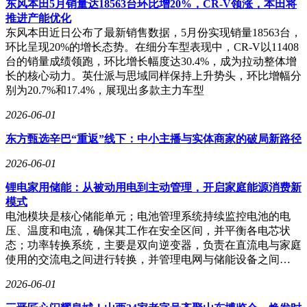
东风本田5月销量达18563台环比增20%，CR-V领涨，本田将
推进产能优化
东风本田近日公布了最新销售数据，5月份实现销量18563台，
环比呈现20%的增长态势。在细分车型表现中，CR-V以11408
台的销量成绩领跑，环比增长幅度达30.4%，成为拉动整体增
长的核心动力。英仕派与思域同样保持上升势头，环比增幅分
别为20.7%和17.4%，展现出多款主力车型
2026-06-01
东方甄选辛巴“重返”线下：中小主播与实体商家的破局新路径
2026-06-01
锂电家用储能：从被动用电到主动管理，开启家庭能源消费新
模式
电池模块是核心储能单元；电池管理系统持续监控电池的电
压、温度和电流，确保其工作在安全区间，并平衡各电芯状
态；功率转换系统，主要是双向逆变器，负责在直流电与家庭
使用的交流电之间进行转换，并管理电网与储能设备之间…
2026-06-01