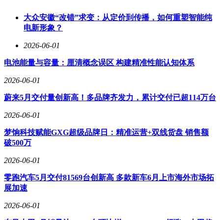
更高更宽，能够适配更宽大的轮胎。虽然谍照中的路试车型并
未配备后挂备胎，且后杠位置看起来更为短小精悍，但目前可
大众安徽“改错”求变：从定价到传播，如何重塑智能纯
以确认的是，新车并未采用G 63 4×4²的门式桥结构。
电新形象？
据外媒介绍，这款全新高性能版本的路虎卫士将真正适配专业
2026-06-01
级越野穿越和极限路况挑战场景。为了应对高强度越野和连续
激烈工况下的制动需求，新车还升级了专属高性能刹车套件，
电池能量与容量：厘清概念误区 构建精准性能认知体系
有效抑制制动衰减。在动力方面，新款卫士将取消现款的5.0L
2026-06-01
机械增压V8发动机，转而搭载性能更强、效率更高的4.4T双
涡轮增压V8发动机。这款全新发动机经过重新调校，并匹配
蔚来5月交付量创新高！多品牌齐发力，累计交付已超114万台
了48V轻混系统，在动力响应、峰值扭矩输出以及燃油经济性
方面都全面优于老款5.0L机型。
2026-06-01
梦饷科技赋能GXG超级品牌日：精准运营+双线货盘 销售额
破500万
2026-06-01
零跑汽车5月交付81569台创新高 多款新车6月上市海外市场拓
展加速
2026-06-01