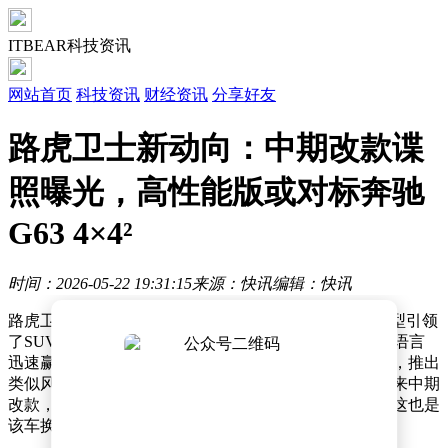
ITBEAR科技资讯
网站首页
科技资讯
财经资讯
分享好友
路虎卫士新动向：中期改款谍
照曝光，高性能版或对标奔驰
G63 4×4²
时间：2026-05-22 19:31:15
来源：快讯
编辑：快讯
路虎卫士自2019年完成换代后，便以独特的“方盒子”造型引领
了SUV市场的设计潮流。这种硬朗且充满力量感的设计语言
迅速赢得了年轻消费者的青睐，众多汽车品牌纷纷效仿，推出
类似风格的车型。如今，现款卫士已上市六年，即将迎来中期
改款，海外媒体近日曝光了一组新款卫士的路试谍照，这也是
该车换代后的首次中期改款。