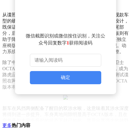
从谍照中可以看出，新款卫士在侧面线条上基本延续了现款车
型的硬朗风格，但轮毂造型进行了更新，采用了低风阻设计，
既保证了越野通过性，又提升了高速行驶的稳定性。车尾部
分，后保险杠线条得到了优化，新增的一体式车顶扰流板则有
微信截图识别或微信按住识别，关注公
助于降低风阻系数。车内方面，新款卫士首次推出了4座独立
众号回复数字
1
获得阅读码
座椅版本，这一配置此前仅在加长版卫士130车型上出现。动
力系统方面，虽然具体信息尚未公布，但预计会有所调整。
除了中期改款的消息外，路虎还计划推出一款定位高于卫士
OCTA的全新车型。这款新车将直接对标奔驰G 63 4×4²，成为
路虎品牌下的又一高性能越野车型。近日，一组该车的测试谍
确定
照在网络上引发热议，从谍照中可以看出，这款新车与OCTA
版本有着显著的不同。
新车在风挡两侧配备了醒目的双涉水喉，这意味着其涉水深度
将得到进一步提升。车身离地间隙明显高于OCTA版本，且在
空气悬架未完全升起的状态下就已如此，显示出其强大的越野
更多
热门内容
性能。接近角、离去角以及通过角都设计得极为夸张，轮拱也