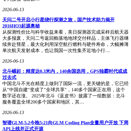
2026-06-13
天问二号开启小行星绕行探测之旅，国产技术助力揭开
2016HO3起源奥秘
从探测性价比与科学收益来看，美日探测器完成采样后航天器
大多报废，天问二号返回舱落地地球交付样品，主体飞行器继
续奔赴彗星，最大化利用深空航行燃料与硬件寿命，大幅摊薄
单次航天发射成本，也让我国一次性集齐近地小行…
2026-06-13
北斗崛起：精度达0.3米内，140余国选用，GPS独霸时代或成
过去式
中国北斗不光在精度上做到了国际一流，更关键的是，它已经
从"中国自建"变成了"全球共享"，140多个国家正在用，这个
数字还在涨。 2025年北斗《蓝皮书》披露了一组数据：北斗
服务覆盖全球200多个国家和地区，其…
2026-06-13
智谱GLM-5.2今晚5:21向GLM Coding Plan全量用户开放 下周
API上线并正式开源