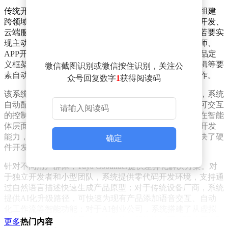
传统开发模式下，打造具备AI交互能力的硬件产品需要组建
跨领域团队，完成硬件设计、通信协议开发、移动应用开发、
云端服务搭建等数十个环节。以智能宠物喂食器为例，若要实
现主动对话功能，开发者需协调硬件工程师、算法工程师、
APP开发者等多方协作。而Tuya Cobuilder通过统一的产品定
义框架，将设备能力、通信协议、控制界面、智能体逻辑等要
微信截图识别或微信按住识别，关注公
素自动关联，使单个开发者即可完成复杂产品的开发工作。
众号回复数字
1
获得阅读码
该系统的核心优势在于实现多端智能联动。在硬件层面，系统
自动配置设备通信能力与传感器接口；在移动端，生成可交互
的控制面板；在云端，构建设备管理平台与数据中台；在智能
体层面，训练能够理解设备功能的AI模型。这种全栈式开发
能力，使得开发者无需分别处理各个技术模块，有效解决了硬
确定
件开发中常见的"孤岛效应"问题。
针对不同用户群体，Tuya Cobuilder提供差异化解决方案。对
于独立开发者和小型团队，系统提供零代码开发环境，支持通
过自然语言描述快速生成产品原型；对于传统设备厂商，系统
提供AI化升级路径，可快速为现有产品添加语音交互、自动
化工作流等智能功能；对于AI创业公司，系统搭建了从虚拟
智能体到实体设备的桥梁，使软件层算法能够直接驱动真实硬
更多
热门内容