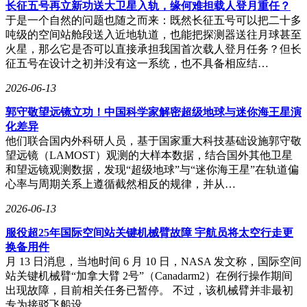
件。
长征五号再立新功送大卫星入轨，缘何难担载人登月重任？
于是一个自然的问题也随之而来：既然长征五号可以把二十多
技术实现层面，该系统基于涂鸦智能开发者平台积累的百万级
吨级的空间站舱段送入近地轨道，也能把探测器送往月球甚至
设备数据与千万级交互场景训练而成。通过预置的行业知识图
火星，那么它是否可以直接承担我国首次载人登月任务？但长
谱和开发模板，系统能够智能推荐最优技术方案，自动生成符
征五号在设计之初并没有这一系统，也不具备相应结…
合工业标准的开发文档与生产资料。这种开发模式的转变，使
得AI硬件开发周期从数月缩短至数周，开发成本降低70%以
2026-06-13
上。
郭守敬望远镜立功！中国科学家解密超级地球与迷你海王星演
目前，Tuya Cobuilder已支持智能家居、健康监测、工业控制
化差异
等多个领域的硬件开发。开发者通过系统生成的解决方案，不
他们联合国内外科研人员，基于国家重大科技基础设施郭守敬
仅包含基础功能代码，更包含完整的设备-云端-应用联动逻
望远镜（LAMOST）观测的大样本数据，结合国外其他卫星
辑，确保产品能够直接投入实际使用场景。这种"所见即所
和望远镜观测数据，发现“超级地球”与“迷你海王星”在轨道偏
得"的开发体验，正在重新定义智能硬件行业的创新模式。
心率与周期关系上遵循截然相反的规律，并从…
2026-06-13
服役超25年国际空间站关键机械臂故障 宇航员将太空行走更
换备用件
月 13 日消息，当地时间 6 月 10 日，NASA 发文称，国际空间
站关键机械臂“加拿大臂 2号”（Canadarm2）在例行操作期间
出现故障，目前相关任务已暂停。 不过，该机械臂并非最初
专为接驳飞船设…