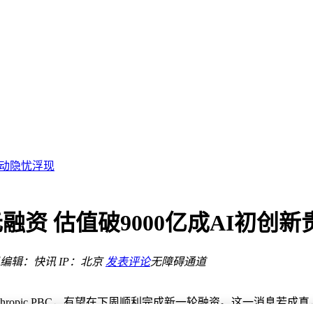
规模化新篇
业流动隐忧浮现
本仅92万美元
影响
新架构
美元融资 估值破9000亿成AI初创新
破
编辑：快讯
IP：北京
发表评论
无障碍通道
洞
规模化新篇
ropic PBC，有望在下周顺利完成新一轮融资。这一消息若