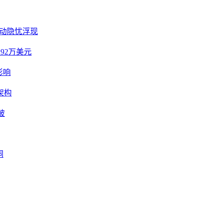
业流动隐忧浮现
本仅92万美元
影响
新架构
破
洞