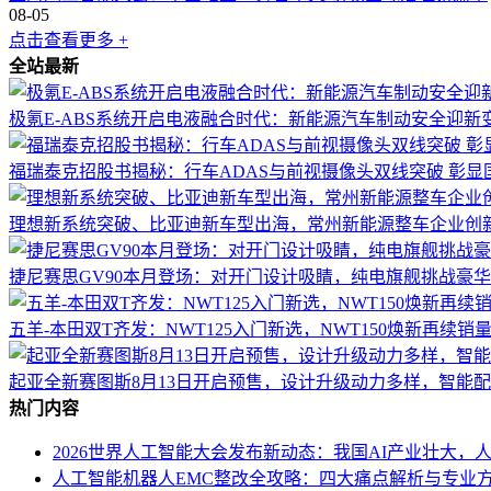
08-05
点击查看更多 +
全站最新
极氪E-ABS系统开启电液融合时代：新能源汽车制动安全迎新
福瑞泰克招股书揭秘：行车ADAS与前视摄像头双线突破 彰显
理想新系统突破、比亚迪新车型出海，常州新能源整车企业创
捷尼赛思GV90本月登场：对开门设计吸睛，纯电旗舰挑战豪华
五羊-本田双T齐发：NWT125入门新选，NWT150焕新再续销
起亚全新赛图斯8月13日开启预售，设计升级动力多样，智能
热门内容
2026世界人工智能大会发布新动态：我国AI产业壮大，
人工智能机器人EMC整改全攻略：四大痛点解析与专业