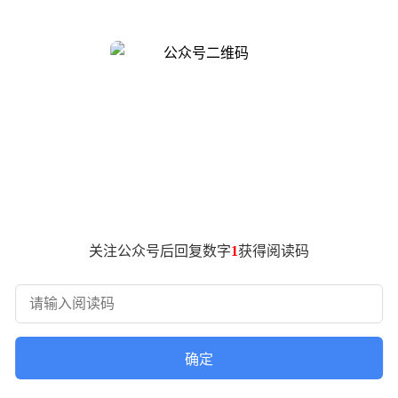
功，Anthropic的投后估值将大幅跃升，有望突破9000亿美
成此次融资，将实现重大跨越。它将超越竞争对手OpenAI，成为
。在如今竞争激烈的AI模型市场中，Claude凭借卓越的性能脱颖而出
了强大的实力和潜力。
关注公众号后回复数字
1
获得阅读码
确定