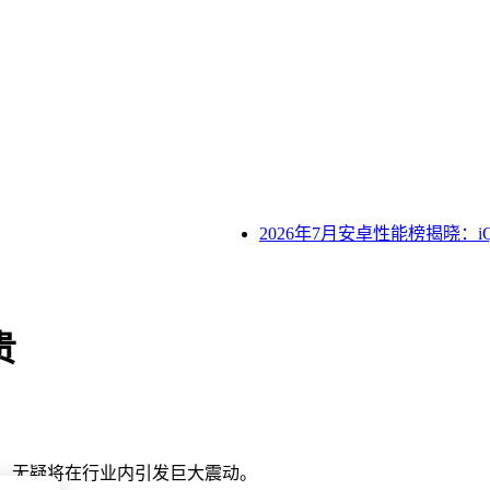
2026年7月安卓性能榜揭晓：iQO
贵
成真，无疑将在行业内引发巨大震动。