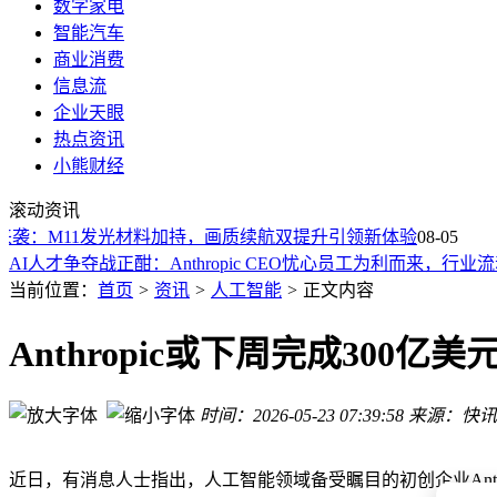
数字家电
智能汽车
商业消费
信息流
企业天眼
热点资讯
小熊财经
突破！AI“隐形思维”可自我强化，开启推理效率提升新路径
滚动资讯
鹿明发布Lumos Ego Vue与数据管线，助力具身智能开启产业
o系列来袭：M11发光材料加持，画质续航双提升引领新体验
AI训练“内卷”出新现象：大模型竟也学会“摸鱼”应对考核？
08-05
AI人才争夺战正酣：Anthropic CEO忧心员工为利而来，行
DeepSeek V4 Flash用量爆棚致服务器“告急” 90万亿Token成
当前位置：
首页
>
资讯
>
人工智能
>
正文内容
鸿蒙智行就“竹知了”争议发声：聚焦侵权内容，商品销售未受
Microchip与美光强强联手 共推高性能PCIe Gen 6端到端存储
Anthropic或下周完成300亿
Mistral AI 80亿参数模型：单摄像头实现机器人导航“跨越式”突
卡内基梅隆大学新突破：AI读懂“弦外之音”还有多远？
时间：2026-05-23 07:39:58
来源：快讯
AI“自说自话”难辨真假？新研究：现有验证体系存在根本性漏
突破！AI“隐形思维”可自我强化，开启推理效率提升新路径
鹿明发布Lumos Ego Vue与数据管线，助力具身智能开启产业
近日，有消息人士指出，人工智能领域备受瞩目的初创企业Anth