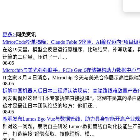
更多
>
同类资讯
MirrorCode榜单揭晓：Claude Fable 5登顶，AI编程迈向“项
在这19天里，模型会反复运行原程序、比较结果、补写功能，再把
计算的工程量，压进了十几…
08-05
Microchip与美光强强联手，PCIe Gen 6存储架构助力数据中心
IT之家 8 月 4 日消息，Microchip 今天与美光合作展示高性能端到端
08-05
拆解中国机器人后日本工程师认清现实：高端路线难敌量产迭
网友调侃说这是“日本专家拆完直接投降”，这倒不是真的举
这才是最让日本团队绝望的地方：他们还…
08-05
鹿明发布Lumos Ego Vue与数据管线，助力具身智能开启产业
针对这一问题，鹿明自主研发 Lumos数据管线自动化技能
产，打造连接“经验获取、技能理解、模…
08-05