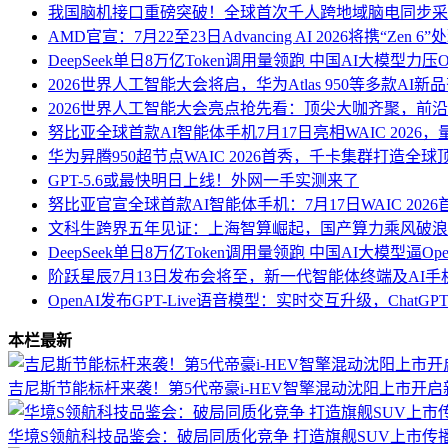
我国脑机接口重磅突破！全球首次千人跨地域脑电同步采
AMD官宣：7月22至23日Advancing AI 2026将携“Zen 
DeepSeek单日8万亿Token调用量领跑 中国AI大模型力压
2026世界人工智能大会将启，华为Atlas 950等多款AI新
2026世界人工智能大会亮点抢先看：顶尖大咖齐聚，前
努比亚全球首款AI智能体手机7月17日亮相WAIC 202
华为昇腾950超节点WAIC 2026首秀，千卡集群打造全球
GPT-5.6或最快明日上线！外网一手实测来了
努比亚官宣全球首款AI智能体手机：7月17日WAIC 202
文科生跨界五年见证：上海智算崛起，国产算力乘风破浪
DeepSeek单日8万亿Token调用量领跑 中国AI大模型逼Op
阶跃星辰7月13日发布会将至，新一代智能体终端及AI手
OpenAI发布GPT-Live语音模型：实时交互升级，Cha
本栏最新
吉尼斯节能标杆来袭！第5代帝豪i-HEV智擎混动沈阳上市开启
华境S领航科技品鉴会：破局同质化竞争 打造旗舰SUV上市传