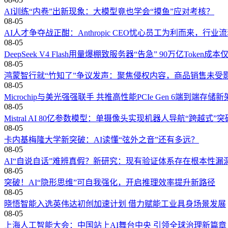
AI训练“内卷”出新现象：大模型竟也学会“摸鱼”应对考核？
08-05
AI人才争夺战正酣：Anthropic CEO忧心员工为利而来，行
08-05
DeepSeek V4 Flash用量爆棚致服务器“告急” 90万亿Token成
08-05
鸿蒙智行就“竹知了”争议发声：聚焦侵权内容，商品销售未受
08-05
Microchip与美光强强联手 共推高性能PCIe Gen 6端到端存储
08-05
Mistral AI 80亿参数模型：单摄像头实现机器人导航“跨越式”突
08-05
卡内基梅隆大学新突破：AI读懂“弦外之音”还有多远？
08-05
AI“自说自话”难辨真假？新研究：现有验证体系存在根本性漏
08-05
突破！AI“隐形思维”可自我强化，开启推理效率提升新路径
08-05
晓悟智能入选英伟达初创加速计划 借力赋能工业具身场景发展
08-05
上海人工智能大会：中国站上AI舞台中央 引领全球治理新篇章