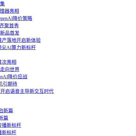
集
6”处理器亮相
OpenAI降价策略
品齐聚首秀
沿新品首发
6，量产落地开启新体验
顶尖AI算力新标杆
6首次亮相
走向世界
enAI降价应战
机引期待
tGPT开启语音主导新交互时代
新篇
播新标杆