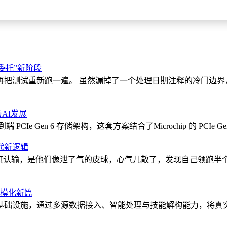
目级委托”新阶段
测试重新跑一遍。 虽然漏掉了一个处理日期注释的冷门边界，被Mi
与AI发展
 PCIe Gen 6 存储架构，这套方案结合了Microchip 的 PCIe G
代新逻辑
白旗认输，是他们像泄了气的皮球，心气儿散了，发现自己领跑半
规模化新篇
生产基础设施，通过多源数据接入、智能处理与技能解构能力，将