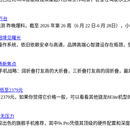
万台
爆料，截至 2026 年第 26 周（6 月 22 日-6 月 28日）
困境见曙光
作系统，依旧依赖安卓与高通，品牌高端心智建设存在瓶颈，受众
场新焦点
为折叠屏手机战略：阔折叠打友商的大折叠，三折叠打友商的阔折叠
低至2379元
GB版国补价2379元，如果你觉得它价格一般，可以看看其他骁龙8El
任务无压力
色的旗舰手机推荐，其中9s Pro凭借其顶级的硬件配置和深度