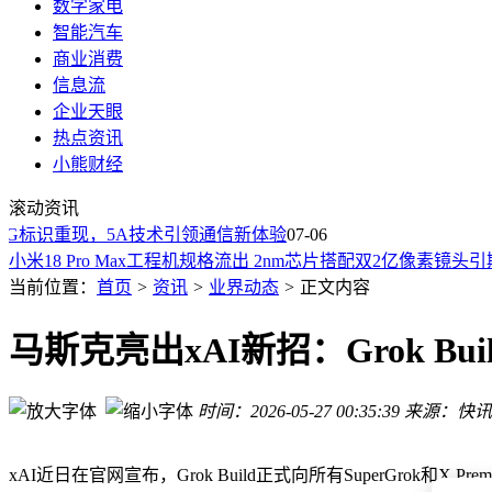
数字家电
智能汽车
商业消费
信息流
企业天眼
热点资讯
小熊财经
2026年5000元档手机怎么选？Find X9s Pro领衔多款机型，
滚动资讯
阿里整合三条Agent产品线：以QoderWork为基 打造企业AI
G标识重现，5A技术引领通信新体验
OpenAI自研AI芯片Jalapeño问世：Richard Ho助力，9个月创
07-06
小米18 Pro Max工程机规格流出 2nm芯片搭配双2亿像素镜头
扎克伯格亲测：Meta智能眼镜高速运动通话清晰，可穿戴设备
当前位置：
首页
>
资讯
>
业界动态
>
正文内容
小米17系列销量再创新高：全系突破550万台，17T系列也达18
高端手机市场格局揭晓：苹果领跑，华为小米紧随，国产突破
马斯克亮出xAI新招：Grok B
华为折叠屏战略曝光：明年小阔折手机来袭，或成大屏手机市
2026年骁龙8至尊版怎么选？三款高性价比机型，16GB+256GB
时间：2026-05-27 00:35:39
来源：快讯
2026年旗舰手机大比拼：Find X9s Pro领衔 畅玩大型手游多
2026年5000元档手机怎么选？Find X9s Pro领衔多款机型，
阿里整合三条Agent产品线：以QoderWork为基 打造企业AI
xAI近日在官网宣布，Grok Build正式向所有SuperGrok和X 