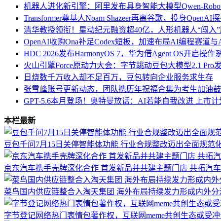
机器人进化新引擎：阿里发布具身智能大模型Qwen-Robo
Transformer奠基人Noam Shazeer再离谷歌，投身Open
清华教授领衔！星动纪元融资超40亿，人形机器人“闯入
OpenAI收购Ona补足Codex短板，加速布局AI编程赛道与An
HDC 2026发布HarmonyOS 7，华为借Agent OS开启
火山引擎Force原动力大会：字节跳动豆包大模型2.1 Pr
日烧数千万收入却不足百万，豆包转向企业服务求生存
张雪峰账号更新动态，团队携历年祝福合集为考生加油鼓
GPT-5.6本月登场！奥特曼放话：AI若能自我改进 上市
本栏最新
豆包千问7月15日关停智能体功能 行业合规整改迈出全面规范
京东汽车携手壳牌深化合作 首发新品并共建主题门店 共拓汽
菜鸟国内供应链整合入淘天集团 海外布局持续发力形成内外分
字节登记网络热门表情包著作权，互联网meme共创生态或受冲