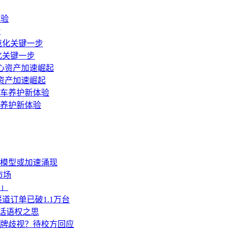
验
化关键一步
资产加速崛起
车养护新体验
生模型或加速涌现
市场
」
道订单已破1.1万台
业话语权之思
牌歧视？待校方回应