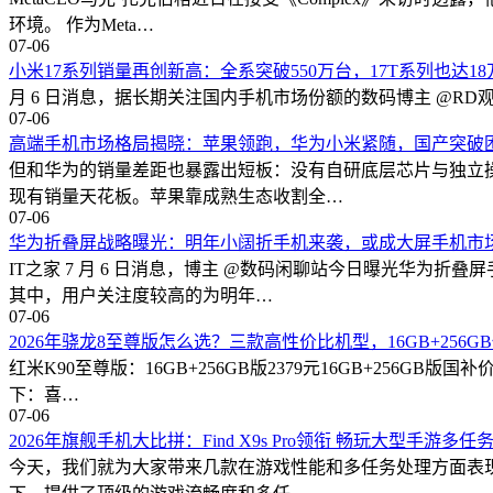
环境。 作为Meta…
07-06
小米17系列销量再创新高：全系突破550万台，17T系列也达18
月 6 日消息，据长期关注国内手机市场份额的数码博主 @RD观测 昨晚
07-06
高端手机市场格局揭晓：苹果领跑，华为小米紧随，国产突破
但和华为的销量差距也暴露出短板：没有自研底层芯片与独立操
现有销量天花板。苹果靠成熟生态收割全…
07-06
华为折叠屏战略曝光：明年小阔折手机来袭，或成大屏手机市
IT之家 7 月 6 日消息，博主 @数码闲聊站今日曝光华
其中，用户关注度较高的为明年…
07-06
2026年骁龙8至尊版怎么选？三款高性价比机型，16GB+256GB
红米K90至尊版：16GB+256GB版2379元16GB+256
下：喜…
07-06
2026年旗舰手机大比拼：Find X9s Pro领衔 畅玩大型手游多
今天，我们就为大家带来几款在游戏性能和多任务处理方面表现出