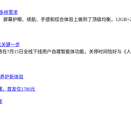
满足多样需求
旅拍）、屏幕护眼、续航、手感和综合体验上做到了顶级均衡，12GB+
化关键一步
在7月15日全线下线用户自建智能体功能，关停时间恰好与《
车养护新体验
储，首发仅1780元
宠