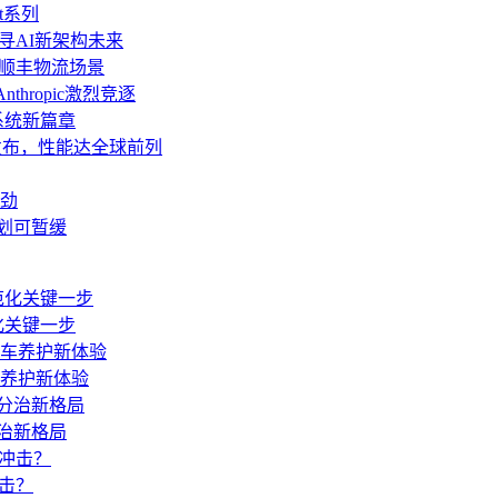
t系列
AI探寻AI新架构未来
”顺丰物流场景
thropic激烈竞逐
操作系统新篇章
o发布，性能达全球前列
劲
计划可暂缓
化关键一步
车养护新体验
治新格局
击？