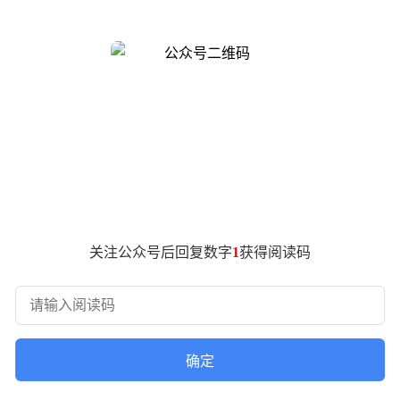
关键一步。此前，马斯克曾公开承认xAI在编程领域落后于行业头部企
地产品，但其上线后迅速引发用户讨论：尽管界面设计获得好评，但底
、Claude Code正面竞争的实力。
 V9（1.5T参数）在未加入Cursor数据进行补充训练的情况
超越V8，并针对Blackwell架构进行了优化；而面向公众的v
形容为“差距巨大”。
至1.5T，理论上可提升模型容量、复杂任务建模能力及长链路
合作为xAI自身代际比较的指标，而非直接与其他模型横向对比。
关注公众号后回复数字
1
获得阅读码
为更大规模模型集群设计的Blackwell架构。后者在互联带宽
s超级集群，其持续扩张为V9的研发提供了基础设施保障。
足和比例失衡的问题，而V9通过引入Cursor数据弥补了这一短
上的终态代码更具训练价值。V9的训练流程分为三步：补充Curs
统性训练的Grok模型。
确定
型已于5月19日进入API早期访问阶段。这款专为智能体编程设计的快