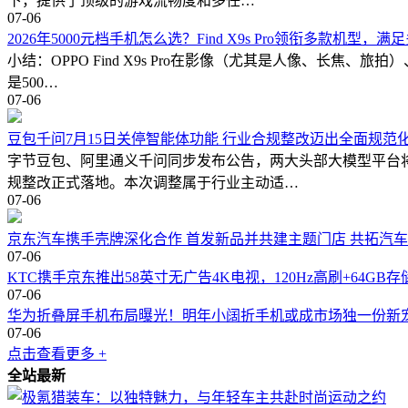
下，提供了顶级的游戏流畅度和多任…
07-06
2026年5000元档手机怎么选？Find X9s Pro领衔多款机型，
小结：OPPO Find X9s Pro在影像（尤其是人像、长焦、
是500…
07-06
豆包千问7月15日关停智能体功能 行业合规整改迈出全面规范
字节豆包、阿里通义千问同步发布公告，两大头部大模型平台将
规整改正式落地。本次调整属于行业主动适…
07-06
京东汽车携手壳牌深化合作 首发新品并共建主题门店 共拓汽
07-06
KTC携手京东推出58英寸无广告4K电视，120Hz高刷+64GB存
07-06
华为折叠屏手机布局曝光！明年小阔折手机或成市场独一份新
07-06
点击查看更多 +
全站最新