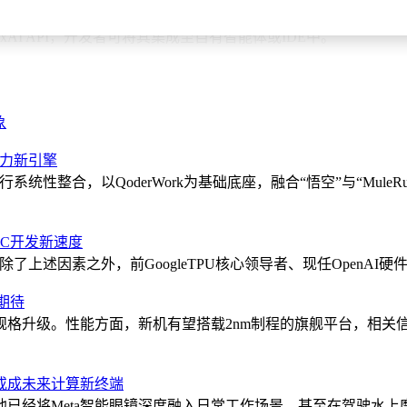
在长链路中循环执行读问题、写代码、用终端、查错和改错的任务。x
上架xAI API，开发者可将其集成至自有智能体或IDE中。
开发者工作流入口。作为一款终端CLI工具，它支持三种使用模式：全屏
规划后执行”的工作方式：面对复杂任务时，Grok Build会先
、接入MCP服务器，并提供技能、插件和应用市场扩展体系，甚
象
的竞争远未结束。Claude Code保持高频率迭代，OpenAI的
生产力新引擎
竞争对手的差距，仍需实战检验。6月，Grok Build、Claude
行系统性整合，以QoderWork为基础底座，融合“悟空”与“Mu
ASIC开发新速度
述因素之外，前GoogleTPU核心领导者、现任OpenAI硬件主管Ri
引期待
级。性能方面，新机有望搭载2nm制程的旗舰平台，相关信息普遍指
或成未来计算新终端
时透露，他已经将Meta智能眼镜深度融入日常工作场景，甚至在驾