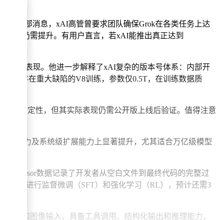
业。据内部消息，xAI高管曾要求团队确保Grok在各类任务上达
层模型性能仍需提升。有用户直言，若xAI能推出真正达到
下已展现出色表现。他进一步解释了xAI复杂的版本号体系：内部开
4.2基于存在重大缺陷的V8训练，参数仅0.5T，在训练数据质
工具调用的稳定性，但其实际表现仍需公开版上线后验证。值得注意
、低精度计算能力及系统级扩展能力上显著提升，尤其适合万亿级模型
板。Cursor数据记录了开发者从空白文件到最终代码的完整过
or数据、进行监督微调（SFT）和强化学习（RL），预计还需3
速编码模型支持文本和图像输入，具备工具调用、结构化输出和推理能力，