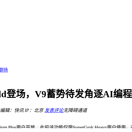
满足多样需求
生产力新引擎
ASIC开发新速度
引期待
或成未来计算新终端
万台
困境见曙光
uild登场，V9蓄势待发角逐AI编
场新焦点
低至2379元
编辑：快讯
IP：北京
发表评论
无障碍通道
任务无压力
满足多样需求
生产力新引擎
Premium Plus用户开放，此前该功能仅限SuperGrok Heavy