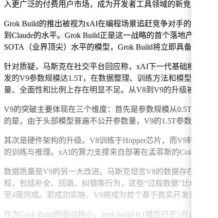
入更广泛的付费用户市场，成为开发者工具领域的新竞争者。
Grok Build的推出被视为xAI在编程场景追赶竞争对手的
到Claude的水平。Grok Build正是这一战略的首个落
SOTA（业界顶尖）水平的模型，Grok Build将立即具备与Codex
针对质疑，马斯克在社交平台回应称，xAI下一代基础模型Grok
发的V9参数规模达1.5T，在数据整理、训练方法和模型规模上全面
量、全面性和比例上存在明显不足。从V8到V9的升级被马斯克
V9的突破主要体现在三个维度：首先是参数规模从0.5T扩张
的是，由于头部模型普遍不公开参数量，V9的1.5T参数更适
其次是硬件架构的升级。V8训练于Hopper芯片，而V9转向
的训练与推理。xAI的算力支撑来自部署在孟菲斯的Colossu
数据质量是V9的另一大改进。马斯克坦言V8的数据存在全面性不
程，包括补全、回退、纠错等行为，这些“过程数据”比GitHub
至4周完成。若成功实施，V9将成为首个基于真实开发者行为系
作为Grok Build的驱动核心，grok-build-0.1模