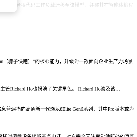
AI建议开发者将代码工作负载迁移至该模型，并称其在智能体编程
终端图形交互界面（TUI）、无界面模式（headless）和通
生成计划并等待用户确认，修改过程以清晰的差异对比（diff）呈
至内置了图片和视频生成命令。
Codex持续推进功能更新，Cursor作为IDE平台也在深化智能
 Code和Codex将迎来正面交锋，而Cursor的持续加码也为这
leRun（骡子快跑）”的核心能力，升级为一款面向企业生产力场景
chard Ho也扮演了关键角色。 Richard Ho谈及该…
向高通新一代骁龙8Elite Gen6系列，其中Pro版本或为
驶水上摩托时佩戴设备接听商务电话，对方完全无法察觉他所处的真实