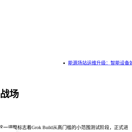
能源场站运维升级：智能设备如
程战场
用户使用。这一调整标志着Grok Build从高门槛的小范围测试阶段，正式进