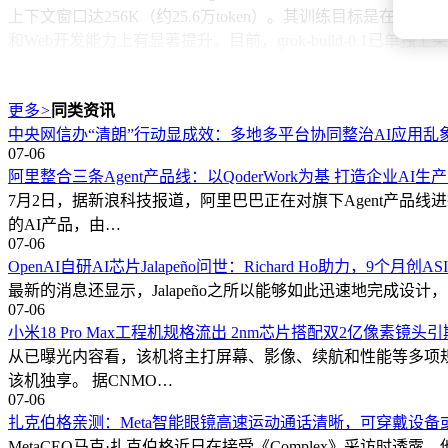
上下文窗口达256K（约25.6万token）。其训练目标是
和Web开发能力上有显著提升。目前，grok-build-0.1已单独
Grok Build的功能定位超越传统聊天机器人，更接近完整的
过智能体客户端协议（ACP）接入其他应用。其核心优势在于“先
更多
>
同类资讯
现，确保每处改动透明可控。它还支持子智能体并行处理任务
中央网信办“清朗”行动显成效：多地多平台协同整治AI应用乱
07-06
尽管xAI已摊开两张底牌——V9训练完成和硬件就位，但编程模型领域
阿里整合三条Agent产品线：以QoderWork为基 打造企业AI
体能力。V9的公开版上线后，其1.5T参数能否在编程基准测试中拉开与
7月2日，据新浪科技报道，阿里巴巴正在对旗下Agent产品线进
场竞争增添了更多变数。
的AI产品，由…
07-06
OpenAI自研AI芯片Jalapeño问世：Richard Ho助力，9个月创
最新的消息还显示，Jalapeño之所以能够如此迅速地完成设计，除了上
07-06
小米18 Pro Max工程机规格流出 2nm芯片搭配双2亿像素镜头
从已曝光内容看，该机将主打屏幕、影像、续航和性能等多项规格升
该机独享。 据CNMO…
07-06
扎克伯格亲测：Meta智能眼镜高速运动通话清晰，可穿戴设备
MetaCEO马克·扎克伯格近日在接受《Complex》采访