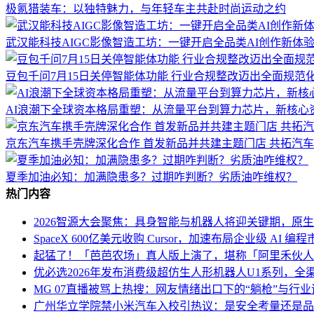
极氪猎装车：以独特魅力，与年轻车主共赴时尚运动之约
武汉能科技AIGC影像智造工坊：一键开启全品类AI创作新体
豆包千问7月15日关停智能体功能 行业合规整改迈出全面规范
AI浪潮下全球资本格局重塑：从流量平台到算力芯片，新核心
京东汽车携手壳牌深化合作 首发新品并共建主题门店 共拓汽
夏季加油必知：加满隐患多？过期咋判断？劣质油咋维权？
热门内容
2026智源大会聚焦：具身智能与机器人将迎关键期，原
SpaceX 600亿美元收购 Cursor，加速布局企业级 AI 编程
起猛了！「芭芭农场」真人版上演了，堪称「阿里禾伙人
优必选2026年发布消费级超仿生人形机器人U1系列，全渠
MG 07直播被骂上热搜：网友情绪出口下的“躺枪”与行
广州华立学院禁小米汽车入校引热议：是安全考量还是品