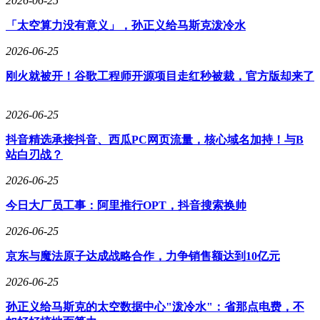
2026-06-25
小米汽车业务无疑是财报中最受瞩目的部分。一季度，智能电
「太空算力没有意义」，孙正义给马斯克泼冷水
动汽车及AI等创新业务营收198.6亿元，在集团总营收中占比
飙升至20.0%，成为第二大支柱。在产品交付上，即便处于一
2026-06-25
代SU7停售、向新系列切换的断档期，小米仍完成80856辆新
车交付。汽车业务毛利率达20.1%，展现出良好的工业化起
刚火就被开！谷歌工程师开源项目走红秒被裁，官方版却来了
点。然而，由于工厂重资产折旧、产能爬坡以及庞大研发投
入，该分部一季度净经营亏损达31.3亿元。这显示出汽车业务
2026-06-25
在快速发展的同时，也面临着巨大的成本压力。
抖音精选承接抖音、西瓜PC网页流量，核心域名加持！与B
小米这份财报背后，是多重因素交织的结果。全球供应链周期
站白刃战？
性波动是重要原因之一。一季度，存储芯片等核心元器件价格
高位运行，给电子制造业带来沉重成本压力。小米手机和汽车
2026-06-25
毛利率下滑，很大程度上是受此影响。高端化带来的溢价，被
暴涨的存储成本侵蚀，汽车业务也因动力电池原材料和车载芯
今日大厂员工事：阿里推行OPT，抖音搜索换帅
片价格波动，毛利率下降。
2026-06-25
小米管理层的战略选择也对财报产生深远影响。面对供应链成
京东与魔法原子达成战略合作，力争销售额达到10亿元
本上涨，小米没有像以往那样通过推出大量中低端机型冲量，
而是主动优化产品矩阵，砍掉不赚钱的低端机型。这种“刮骨
2026-06-25
疗毒”式的调整，导致出货量大幅回撤，但换来了高端手机销
量占比的提升。这种战略转型，体现了小米对长期发展的坚定
孙正义给马斯克的太空数据中心"泼冷水"：省那点电费，不