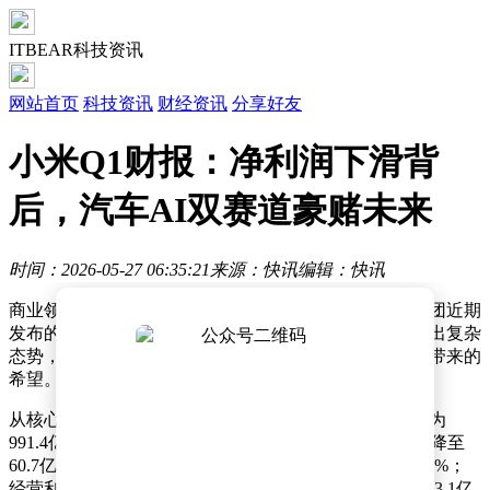
ITBEAR科技资讯
网站首页
科技资讯
财经资讯
分享好友
小米Q1财报：净利润下滑背
后，汽车AI双赛道豪赌未来
时间：2026-05-27 06:35:21
来源：快讯
编辑：快讯
商业领域中，企业业绩的起伏常牵动市场神经。小米集团近期
发布的财报，便引发了广泛关注与讨论。这份财报呈现出复杂
态势，既有营收利润下滑带来的压力，也有新业务崛起带来的
希望。
从核心财务数据看，小米一季度成绩难言乐观。总收入为
991.4亿元，同比下降10.9%；经调整净利润从106.8亿元降至
60.7亿元，跌幅达43.1%；毛利218.1亿元，同比减少14.2%；
经营利润更是从去年同期的131.3亿元大幅下滑59.5%至53.1亿