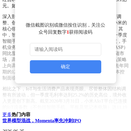
元。如此大幅度的下滑，让短期投资者难免忧虑。
深入剖析小米的业务结构，会发现其呈现出“基本盘稳健调
整、创新盘全力冲刺”的格局。手机与AIoT业务，作为小米的
微信截图识别或微信按住识别，关注公
核心领域，一季度实现收入792.8亿元，同比下滑14.5%。其
众号回复数字
1
获得阅读码
中，智能手机业务表现备受瞩目。据Omdia数据，小米一季度
智能手机全球出货量为3380万台，同比下降19.2%。不过，手
机业务收入跌幅小于出货量跌幅，这得益于平均售价（ASP）
同比显著增长8.2%，达到1310元的历史新高。在中国大陆市
场，高端智能手机销量占比达23.5%，显示出小米在产品策略
上向高端化倾斜。但令人意外的是，智能手机毛利率从去年同
确定
期的12.4%下滑至10.1%，触及近两年低位，这反映出成本控
制面临挑战。
相比之下，IoT与生活消费产品表现亮眼。尽管整体因结构调
整有所波动，但一季度毛利率达到25.2%的历史高位，境外收
入更是创下新高。截至2026年3月31日，小米AIoT平台已连接
的IoT设备数（不包括智能手机、平板及笔记本电脑）达11.19
亿台，同比增长18.5%；拥有5个及以上连接至AIoT平台设备
更多
热门内容
的用户数达2360万，同比增长22.3%。这表明小米在物联网领
世界模型混战，Momenta率先冲刺IPO
域的布局成效显著，用户粘性不断增强。