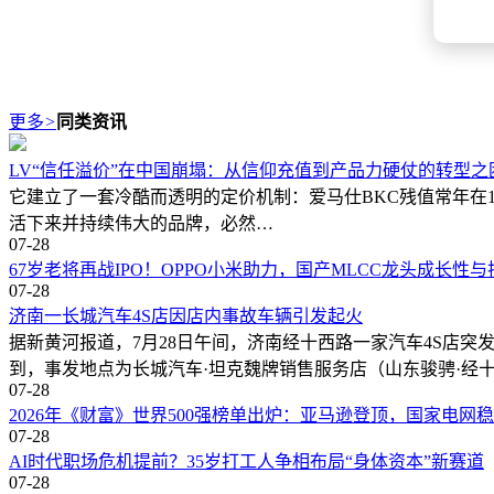
更多
>
同类资讯
LV“信任溢价”在中国崩塌：从信仰充值到产品力硬仗的转型之
它建立了一套冷酷而透明的定价机制：爱马仕BKC残值常年在10
活下来并持续伟大的品牌，必然…
07-28
67岁老将再战IPO！OPPO小米助力，国产MLCC龙头成长性
07-28
济南一长城汽车4S店因店内事故车辆引发起火
据新黄河报道，7月28日午间，济南经十西路一家汽车4S店
到，事发地点为长城汽车·坦克魏牌销售服务店（山东骏骋·经
07-28
2026年《财富》世界500强榜单出炉：亚马逊登顶，国家电网
07-28
AI时代职场危机提前？35岁打工人争相布局“身体资本”新赛道
07-28