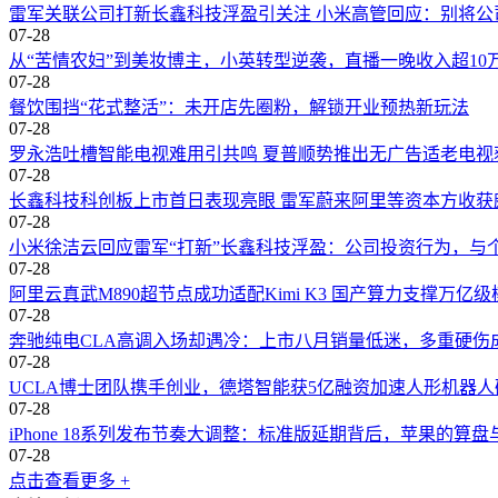
雷军关联公司打新长鑫科技浮盈引关注 小米高管回应：别将公
07-28
从“苦情农妇”到美妆博主，小英转型逆袭，直播一晚收入超10
07-28
餐饮围挡“花式整活”：未开店先圈粉，解锁开业预热新玩法
07-28
罗永浩吐槽智能电视难用引共鸣 夏普顺势推出无广告适老电视
07-28
长鑫科技科创板上市首日表现亮眼 雷军蔚来阿里等资本方收获
07-28
小米徐洁云回应雷军“打新”长鑫科技浮盈：公司投资行为，与
07-28
阿里云真武M890超节点成功适配Kimi K3 国产算力支撑万亿
07-28
奔驰纯电CLA高调入场却遇冷：上市八月销量低迷，多重硬伤
07-28
UCLA博士团队携手创业，德塔智能获5亿融资加速人形机器
07-28
iPhone 18系列发布节奏大调整：标准版延期背后，苹果的算盘
07-28
点击查看更多 +