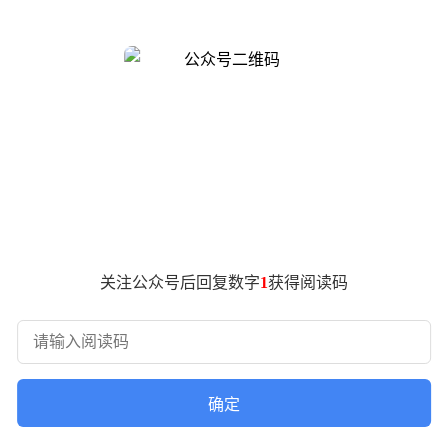
人因工作内容高度可编码化，成为受自动化冲击最严重的群体。企
主动裁减初级岗位的企业比例从17%飙升至43%。金融巨头渣打
的AI相关裁员计划。这些行动反映出企业正加速重构人力资源配置
。美世报告指出，仅32%的受访高管认为公司实现了人力与AI
正提升了生产力。这种矛盾在投资回报数据中更为突出——仅27
"。《财富》杂志分析称，许多科技公司借AI之名行组织调整之
行中往往难以兑现，这种落差正在动摇企业对AI技术的长期信心
关注公众号后回复数字
1
获得阅读码
确定