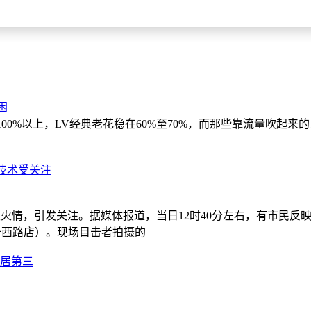
困
0%以上，LV经典老花稳在60%至70%，而那些靠流量吹起来
与技术受关注
突发火情，引发关注。据媒体报道，当日12时40分左右，有市民
十西路店）。现场目击者拍摄的
稳居第三