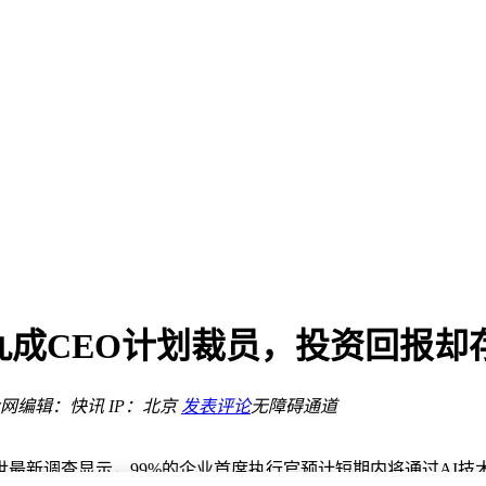
颇丰
困
与技术受关注
稳居第三
司投资与个人财富混谈
九成CEO计划裁员，投资回报却
万
网
编辑：快讯
IP：北京
发表评论
无障碍通道
获关注
颇丰
困
最新调查显示，99%的企业首席执行官预计短期内将通过AI