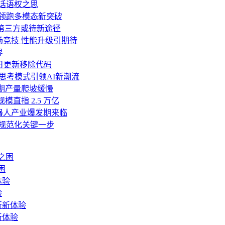
业话语权之思
亿领跑多模态新突破
移至第三方或待新途径
 V4同场竞技 性能升级引期待
界
诺明日更新移除代码
与深度思考模式引领AI新潮流
初期产量爬坡缓慢
模直指 2.5 万亿
机器人产业爆发期来临
面规范化关键一步
困
验
新体验