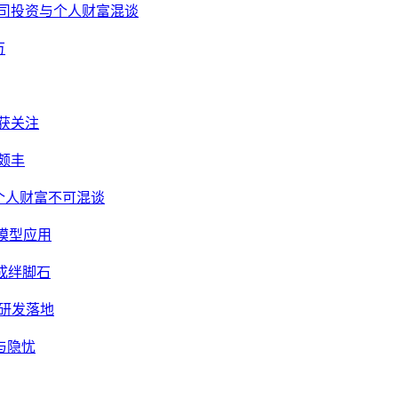
司投资与个人财富混谈
万
获关注
颇丰
个人财富不可混谈
级模型应用
成绊脚石
人研发落地
与隐忧