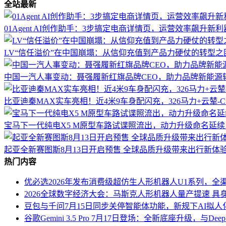
全站最新
01Agent AI创作助手：3步搞定电商详情页，运营效率飙升新利
LV“信任溢价”在中国崩塌：从信仰充值到产品力硬仗的转型之
中国一汽人事变动：聂强履新红旗品牌CEO，助力品牌新能源
比亚迪秦MAX实车亮相！近4米9车身配闪充，326马力+云辇-
宝马下一代纯电X5 M原型车路试谍照流出，动力升级命名延续，
起亚全新赛图斯8月13日开启预售 全球品质升级带来出行新体
热门内容
优必选2026年发布消费级超仿生人形机器人U1系列，全渠
2026全球数字经济大会：马斯克人形机器人量产提速 具
豆包与千问7月15日同步关停智能体功能，新规下AI拟
谷歌Gemini 3.5 Pro 7月17日登场：全新底座升级，与Deep