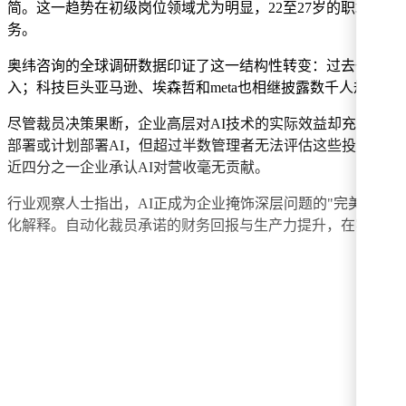
简。这一趋势在初级岗位领域尤为明显，22至27岁的职场新
务。
奥纬咨询的全球调研数据印证了这一结构性转变：过去一年间，
入；科技巨头亚马逊、埃森哲和me
ta也相继披露数千人规模
尽管裁员决策果断，企业高层对AI技术的实际效益却充满疑虑
部署或计划部署AI，但超过半数管理者无法评估这些投入是否真
近四分之一企业承认AI对营收毫无贡献。
行业观察人士指出，AI正成为企业掩饰深层问题的"完美借口
化解释。自动化裁员承诺的财务回报与生产力提升，在实际执