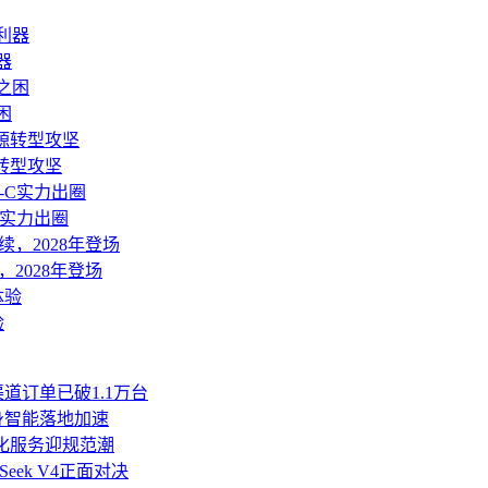
器
困
转型攻坚
C实力出圈
2028年登场
验
道订单已破1.1万台
身智能落地加速
人化服务迎规范潮
Seek V4正面对决