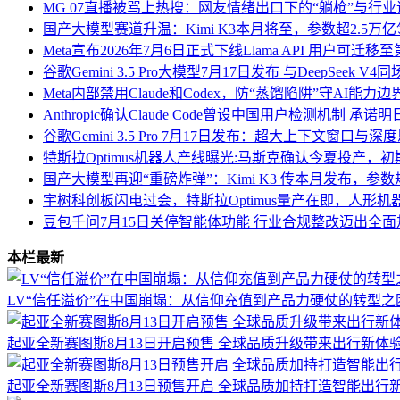
MG 07直播被骂上热搜：网友情绪出口下的“躺枪”与行
国产大模型赛道升温：Kimi K3本月将至，参数超2.5万
Meta宣布2026年7月6日正式下线Llama API 用户可迁
谷歌Gemini 3.5 Pro大模型7月17日发布 与DeepSeek
Meta内部禁用Claude和Codex，防“蒸馏陷阱”守AI能力边
Anthropic确认Claude Code曾设中国用户检测机制 承
谷歌Gemini 3.5 Pro 7月17日发布：超大上下文窗口
特斯拉Optimus机器人产线曝光:马斯克确认今夏投产，
国产大模型再迎“重磅炸弹”：Kimi K3 传本月发布，参数规
宇树科创板闪电过会，特斯拉Optimus量产在即，人形
豆包千问7月15日关停智能体功能 行业合规整改迈出全
本栏最新
LV“信任溢价”在中国崩塌：从信仰充值到产品力硬仗的转型之
起亚全新赛图斯8月13日开启预售 全球品质升级带来出行新体
起亚全新赛图斯8月13日预售开启 全球品质加持打造智能出行