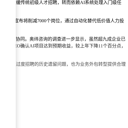
业纷纷放缓传统初级人才招聘，转而依赖AI系统处理入门级任
银行已宣布将削减7000个岗位，通过自动化替代低价值人力投
模式。
系统的有效协同。奥纬咨询的调查进一步显示，虽然超九成企业已
%的CEO确认AI项目达到预期收益，较上年下降11个百分点，
实，既掩盖过度招聘的历史遗留问题，也为业务外包转型提供合理
。