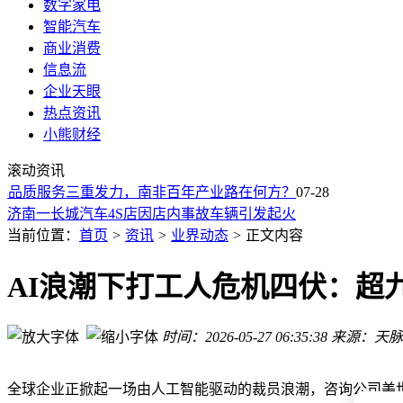
数字家电
智能汽车
商业消费
信息流
企业天眼
热点资讯
小熊财经
长鑫科技科创板上市首日表现亮眼 雷军蔚来阿里等资本方收获
滚动资讯
LV“信任溢价”在中国崩塌：从信仰充值到产品力硬仗的转型之
品质服务三重发力，南非百年产业路在何方？
67岁老将再战IPO！OPPO小米助力，国产MLCC龙头成长性
07-28
济南一长城汽车4S店因店内事故车辆引发起火
2026年《财富》世界500强榜单出炉：亚马逊登顶，国家电网
当前位置：
首页
>
资讯
>
业界动态
>
正文内容
AI时代职场危机提前？35岁打工人争相布局“身体资本”新赛道
雷军关联公司打新长鑫科技浮盈引关注 小米高管回应：别将公
AI浪潮下打工人危机四伏：超
从“苦情农妇”到美妆博主，小英转型逆袭，直播一晚收入超10
餐饮围挡“花式整活”：未开店先圈粉，解锁开业预热新玩法
时间：2026-05-27 06:35:38
来源：天脉
罗永浩吐槽智能电视难用引共鸣 夏普顺势推出无广告适老电视
长鑫科技科创板上市首日表现亮眼 雷军蔚来阿里等资本方收获
LV“信任溢价”在中国崩塌：从信仰充值到产品力硬仗的转型之
全球企业正掀起一场由人工智能驱动的裁员浪潮，咨询公司美世