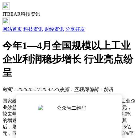
ITBEAR科技资讯
网站首页
科技资讯
财经资讯
分享好友
今年1—4月全国规模以上工业
企业利润稳步增长 行业亮点纷
呈
时间：2026-05-27 20:42:35
来源：互联网
编辑：快讯
国家统计局最新数据显示，今年前四个月全国规模以上工业企
业效益保持稳健增长态势，累计实现利润总额24358.4亿元，
较去年同期增长18.2%。从企业类型看，股份制企业以24.0%
的增速领跑，实现利润总额18834.4亿元；私营企业紧随其
后，增长23.7%至6511.4亿元；国有控股企业利润达8271.5亿
元，同比增长17.1%；外商及港澳台投资企业利润增长2.3%至