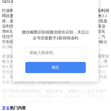
5422.4亿元。
行业利润表现呈现明显分化。有色金属冶炼和压延加工业利润
同比激增1.2倍，计算机、通信和其他电子设备制造业增长1.1
倍，化学原料和化学制品制造业增长73.4%。煤炭开采和洗选
业利润增长21.0%，纺织业增长11.2%，石油和天然气开采业
增长8.1%。值得注意的是，石油、煤炭及其他燃料加工业实
微信截图识别或微信按住识别，关注公
现扭亏为盈，而电力、热力生产和供应业利润下降2.5%，汽
众号回复数字
1
获得阅读码
车制造业利润下降16.8%，黑色金属冶炼和压延加工业降幅达
51.5%。
企业运营质量持续改善。前四个月规模以上工业企业实现营业
收入44.89万亿元，同比增长5.2%；营业成本38.13万亿元，增
长4.5%。营业收入利润率提升至5.43%，较上年同期提高0.6个
确定
百分点。每百元营业收入中的成本为84.94元，同比减少0.55
元；每百元营业收入中的费用为8.39元，微增0.01元。人均营
业收入达186.8万元，同比增加11.1万元。
资产负债结构保持稳定。截至4月末，规模以上工业企业资产
总计192.07万亿元，同比增长5.5%；负债合计111.39万亿元，
增长5.9%；所有者权益合计80.69万亿元，增长5.1%。资产负
债率为58.0%，同比上升0.2个百分点。应收账款达27.44万亿
更多
热门内容