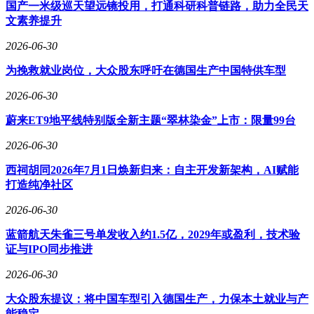
元，增长7.2%；产成品存货6.95万亿元，增长6.7%。
国产一米级巡天望远镜投用，打通科研科普链路，助力全民天
文素养提升
运营效率指标显示，规模以上工业企业每百元资产实现的营业
收入为70.8元，同比减少0.2元；产成品存货周转天数为21.4
2026-06-30
天，同比增加0.4天；应收账款平均回收期为72.2天，同比增加
为挽救就业岗位，大众股东呼吁在德国生产中国特供车型
1.3天。单月数据方面，4月份规模以上工业企业利润同比增长
24.7%，延续了年初以来的增长势头。
2026-06-30
蔚来ET9地平线特别版全新主题“翠林染金”上市：限量99台
2026-06-30
西祠胡同2026年7月1日焕新归来：自主开发新架构，AI赋能
打造纯净社区
2026-06-30
蓝箭航天朱雀三号单发收入约1.5亿，2029年或盈利，技术验
证与IPO同步推进
2026-06-30
大众股东提议：将中国车型引入德国生产，力保本土就业与产
能稳定