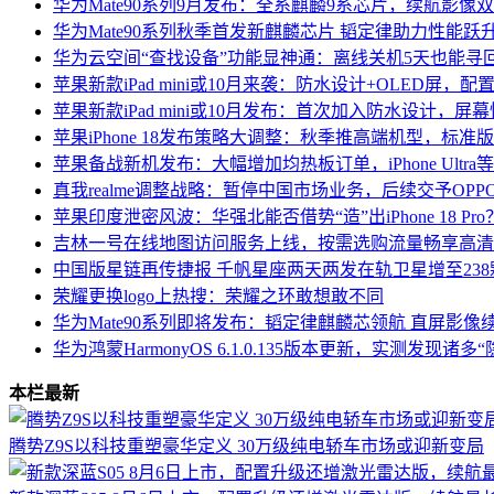
华为Mate90系列9月发布：全系麒麟9系芯片，续航影像双升
华为Mate90系列秋季首发新麒麟芯片 韬定律助力性能跃
华为云空间“查找设备”功能显神通：离线关机5天也能寻
苹果新款iPad mini或10月来袭：防水设计+OLED屏，
苹果新款iPad mini或10月发布：首次加入防水设计，屏
苹果iPhone 18发布策略大调整：秋季推高端机型，标准
苹果备战新机发布：大幅增加均热板订单，iPhone Ultr
真我realme调整战略：暂停中国市场业务，后续交予OP
苹果印度泄密风波：华强北能否借势“造”出iPhone 18 Pro
吉林一号在线地图访问服务上线，按需选购流量畅享高清
中国版星链再传捷报 千帆星座两天两发在轨卫星增至238
荣耀更换logo上热搜：荣耀之环敢想敢不同
华为Mate90系列即将发布：韬定律麒麟芯领航 直屏影像
华为鸿蒙HarmonyOS 6.1.0.135版本更新，实测发现诸
本栏最新
腾势Z9S以科技重塑豪华定义 30万级纯电轿车市场或迎新变局