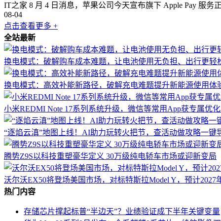
IT之家 8 月 4 日消息，苹果公司今天宣布旗下 Apple Pay
08-04
点击查看更多 +
全站最新
换电模式：破解购车成本难题，让电池使用无负担、出行更轻
换电模式：高效补能新路径，破解充电难题提升新能源使用体
小米REDMI Note 17系列系统升级，微信等常用App获专属
“逐焰云滇”地图上线！AI助力玩转火把节，查活动做攻略一键
腾势Z9S以科技重塑豪华定义 30万级纯电轿车市场或迎新变局
沃尔沃EX50将登场美国市场，对标特斯拉Model Y，预计2027
热门内容
存储芯片撑起标普“半边天”？业绩验证成下半年关键变量