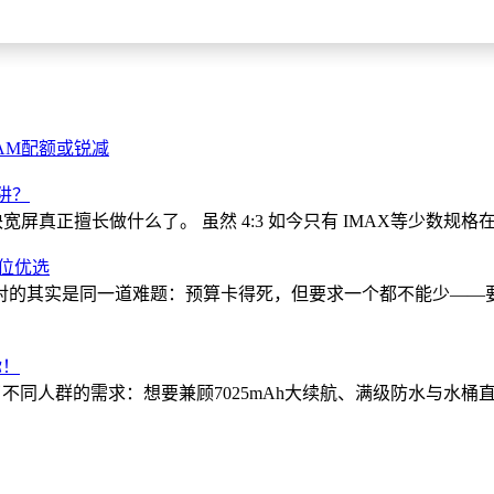
RAM配额或锐减
阱？
屏真正擅长做什么了。 虽然 4:3 如今只有 IMAX等少数规格在坚持
档位优选
对的其实是同一道难题：预算卡得死，但要求一个都不能少——
你！
同人群的需求：想要兼顾7025mAh大续航、满级防水与水桶直屏体