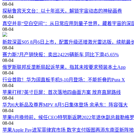
08-04
探秘鲁宾天文台：以十年巡天，解锁宇宙动态的神秘画卷
08-04
真空并非“空白空间”：从日常应用到量子世界，藏着宇宙的深
08-04
新款深蓝S05 8月6日上市，配置升级还增激光雷达版，续航最长
08-04
赛力斯7月产销快报：卖出24229辆新车 同比下滑45.65%
08-04
俄罗斯联邦反垄断局起诉苹果，指其未按要求预装本土App
08-04
行业首款！华为阔直板手机9-10月登场：不能折叠的Pura X
08-04
苹果打样7英寸巨屏：首次落地四曲面方案 放弃直屏路线
08-04
华为6大新品及尊界MPV 8月5日集体登场 余承东：阵容强大
08-04
苹果9月换帅前，候任CEO特努斯返聘2022年退休副总裁勒格
08-04
苹果Apple Pay进军菲律宾市场 数字支付版图再添东南亚新阵地