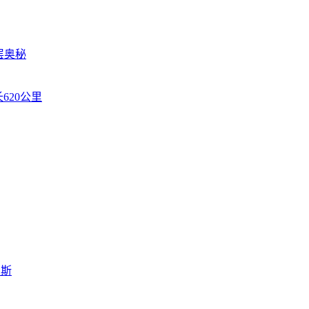
层奥秘
620公里
罗斯