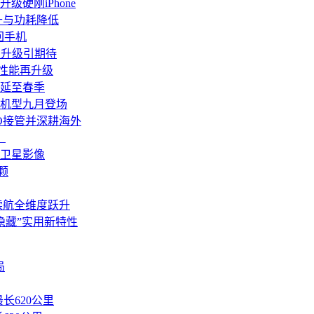
级硬刚iPhone
升与功耗降低
回手机
配置升级引期待
幕性能再升级
版延至春季
a等机型九月登场
PO接管并深耕海外
？
卫星影像
颗
续航全维度跃升
多“隐藏”实用新特性