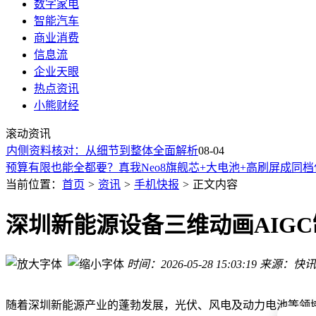
数字家电
智能汽车
商业消费
信息流
企业天眼
热点资讯
俄罗斯联邦反垄断局起诉苹果，指其未按要求预装本土App
小熊财经
三大存储原厂2027年DRAM与HBM产能售罄，手机PC业者D
滚动资讯
三星Z Fold8深度体验：阔折叠屏是内容消费神器还是新鲜感陷
内侧资料核对：从细节到整体全面解析
预算有限也能全都要？真我Neo8旗舰芯+大电池+高刷屏成同
08-04
2026年OPPO旗舰怎么选？三款热门机型解析，总有一款适合
腾势Z9S以科技重塑豪华定义 30万级纯电轿车市场或迎新变局
当前位置：
首页
>
资讯
>
手机快报
>
正文内容
探秘鲁宾天文台：以十年巡天，解锁宇宙动态的神秘画卷
真空并非“空白空间”：从日常应用到量子世界，藏着宇宙的深
深圳新能源设备三维动画AIG
新款深蓝S05 8月6日上市，配置升级还增激光雷达版，续航最长
赛力斯7月产销快报：卖出24229辆新车 同比下滑45.65%
时间：2026-05-28 15:03:19
来源：快讯
俄罗斯联邦反垄断局起诉苹果，指其未按要求预装本土App
三大存储原厂2027年DRAM与HBM产能售罄，手机PC业者D
随着深圳新能源产业的蓬勃发展，光伏、风电及动力电池等领域