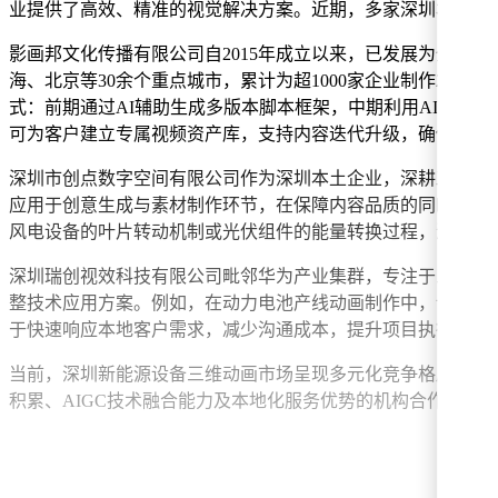
业提供了高效、精准的视觉解决方案。近期，多家深圳本土机
影画邦文化传播有限公司自2015年成立以来，已发展为全国
海、北京等30余个重点城市，累计为超1000家企业制作200
式：前期通过AI辅助生成多版本脚本框架，中期利用AI工具快
可为客户建立专属视频资产库，支持内容迭代升级，确保品牌
深圳市创点数字空间有限公司作为深圳本土企业，深耕工业领域
应用于创意生成与素材制作环节，在保障内容品质的同时缩短
风电设备的叶片转动机制或光伏组件的能量转换过程，满足企
深圳瑞创视效科技有限公司毗邻华为产业集群，专注于三维动
整技术应用方案。例如，在动力电池产线动画制作中，该公司通
于快速响应本地客户需求，减少沟通成本，提升项目执行效率
当前，深圳新能源设备三维动画市场呈现多元化竞争格局，各
积累、AIGC技术融合能力及本地化服务优势的机构合作，以