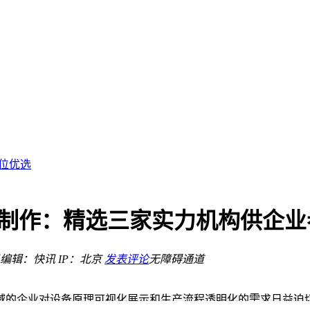
RAM配额或锐减
阱？
档位优选
你！
层奥秘
C制作：精选三家实力机构供企业
620公里
编辑：快讯
IP：北京
发表评论
无障碍通道
RAM配额或锐减
的企业对设备原理可视化展示和生产流程透明化的需求日益迫切