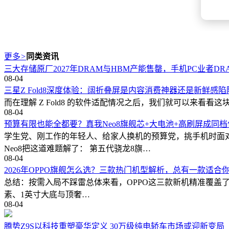
更多
>
同类资讯
三大存储原厂2027年DRAM与HBM产能售罄，手机PC业者D
08-04
三星Z Fold8深度体验：阔折叠屏是内容消费神器还是新鲜感陷
而在理解 Z Fold8 的软件适配情况之后，我们就可以来看看这块宽
08-04
预算有限也能全都要？真我Neo8旗舰芯+大电池+高刷屏成同
学生党、刚工作的年轻人、给家人换机的预算党，挑手机时面
Neo8把这道难题解了： 第五代骁龙8旗…
08-04
2026年OPPO旗舰怎么选？三款热门机型解析，总有一款适合
总结：按需入局不踩雷总体来看，OPPO这三款新机精准覆盖了不
素、1英寸大底与顶奢…
08-04
腾势Z9S以科技重塑豪华定义 30万级纯电轿车市场或迎新变局