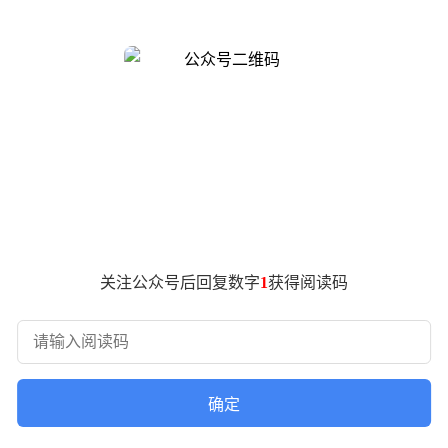
构凭借技术积累与服务能力，成为企业关注的焦点，以下为部分
性一站式视觉内容服务商，拥有20人全岗位自有团队，覆盖策划
0余部影片。在新能源领域，该公司专注于新能源车、电池PACK
速生成概念图与场景方案，后期借助AI完成素材粗剪与调色预演
视觉一致性。
可视化服务多年，以产品三维动画为核心业务，服务范围涵盖智
项目周期。其技术团队对工业产品的技术逻辑有深刻理解，能够
业对技术细节的展示需求。
画与数字可视化服务，拥有独立制作团队。其业务涵盖产品动画
过三维建模与渲染技术，结合AIGC工具优化素材生成效率，
关注公众号后回复数字
1
获得阅读码
。
机构在技术路径、行业经验及服务模式上形成差异化优势。企业
实现设备原理展示与生产流程可视化的精准传达。
确定