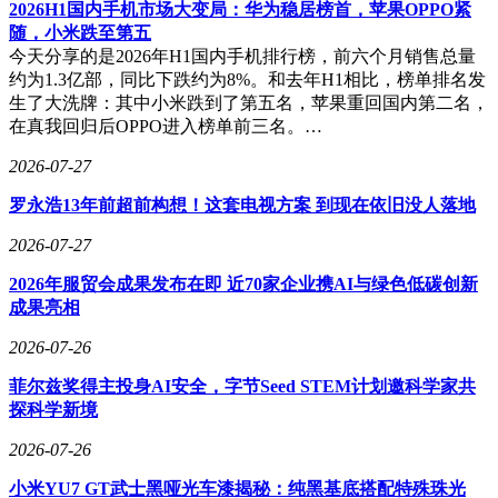
2026H1国内手机市场大变局：华为稳居榜首，苹果OPPO紧
随，小米跌至第五
今天分享的是2026年H1国内手机排行榜，前六个月销售总量
约为1.3亿部，同比下跌约为8%。和去年H1相比，榜单排名发
生了大洗牌：其中小米跌到了第五名，苹果重回国内第二名，
在真我回归后OPPO进入榜单前三名。…
2026-07-27
罗永浩13年前超前构想！这套电视方案 到现在依旧没人落地
2026-07-27
2026年服贸会成果发布在即 近70家企业携AI与绿色低碳创新
成果亮相
2026-07-26
菲尔兹奖得主投身AI安全，字节Seed STEM计划邀科学家共
探科学新境
2026-07-26
小米YU7 GT武士黑哑光车漆揭秘：纯黑基底搭配特殊珠光