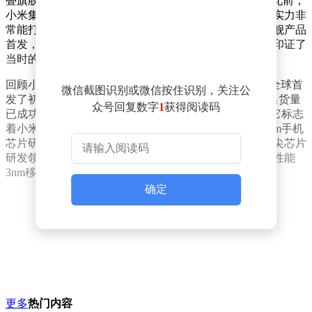
叠旗舰将率先搭载这颗被誉为“小米史上最强”的芯片。此前，
小米集团总裁卢伟冰曾在直播中透露，今年会推出综合实力非
常能打的玄戒迭代芯片，并确认会由一款表现出色的旗舰产品
首发，但当时未透露具体机型名称，如今这一爆料似乎印证了
当时的说法。
回顾小米的自研芯片历程，去年5月发布的小米15S Pro全球首
微信截图识别或微信按住识别，关注公
发了初代玄戒O1芯片。截至目前，初代玄戒O1的累计出货量
众号回复数字
1
获得阅读码
已成功突破100万颗。玄戒O1的落地具有里程碑意义，它标志
着小米成为中国大陆首家、全球第四家能够独立完成3nm手机
芯片研发设计的企业。这不仅实打实地证明了小米在顶尖芯片
研发领域的硬核技术储备，也直接填补了国内企业在高性能
3nm移动处理器领域维持了多年的市场空白。
确定
更多
热门内容