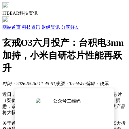
ITBEAR科技资讯
网站首页
科技资讯
财经资讯
分享好友
玄戒O3六月投产：台积电3nm
加持，小米自研芯片性能再跃
升
时间：2026-05-30 11:45:51
来源：TechWeb
编辑：快讯
近日，有数码博主在社交平台爆料称，小米下一代自研芯片
（疑似命名“玄戒O3”）将于今年6月正式进入投产阶段。据
悉，该芯片将采用台积电领先的3nm工艺制造，且新一代产品
将大幅提升产能，以满足更高的市场需求。
关于首发机型，外界普遍猜测即将发布的小米MIX Fold 5大折