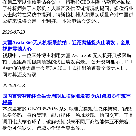
在第二季度业绩电话会议中，特斯拉CEO埃隆·马斯克还回应
种「第一眼惊艳、细看还耐看」的质感，正是 S 系列一贯讨
了分析师关于人形机器人量产及供应链情况的提问。多位行业
喜的地方。
人士此前在采访中提到，特斯拉机器人如果实现量产对中国供
应链来说将会是一个利好。 本次电话会议还…
图源：不客观实验室
2026-07-23
另外两款「初夏绿」和「仲夏夜」走的是纯净 AG 玻璃的柔雾
路线，前者清新、后者内敛，都不沾指纹。
大疆Avata 360无人机极限航拍：近距离捕捉火山喷发，全景
视野震撼人心
图源：不客观实验室
视频中，一位国外博主利用大疆 Avata 360 无人机开展极限航
拍，近距离捕捉到震撼的火山喷发实景。 公开资料显示，DJI
机身延续了 S 系列的轻薄基本功：标准版 7.79mm / 205g（星
Avata360是大疆于今年3月26日正式推出的首款全景无人机。
星海版略厚重一点，7.92mm / 207g），元气版更轻，做到
同时其还支持双…
196g。在塞进 7200mAh 大电池的前提下还能压到这个厚度，
vivo 在这代 S 上下了不少功夫。
2026-07-23
图源：不客观实验室
国内首套智能体全生命周期互联标准发布 为AI跨域协作筑牢
根基
中框是航空铝 CNC 一体成型，配大比例微弧处理和 12.5mm
本次发布的 GB/Z185-2026 系列标准完整规范总体架构、智能
大 R 角，视觉上是利落的直板线条，握在手里却是圆润温柔
体身份码、身份管理、能力描述、跨域发现、协同交互、工具
的过渡。镜头模组是规整的方形 Deco，镜头十字对称排布，
调用七大核心环节，破解长期以来不同厂商智能体互不兼容、
秩序感很强。
身份可信缺失、跨域协作壁垒突出等…
图源：不客观实验室