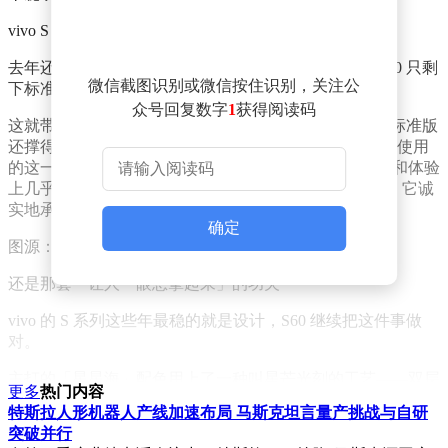
vivo S 系列就是后者。
去年还是「S50 + S50 Pro mini」的双机结构，今年的 S60 只剩
微信截图识别或微信按住识别，关注公
下标准版和元气版两款，往年那台冲性能的 Pro 没了。
众号回复数字
1
获得阅读码
这就带来一个值得认真回答的问题：当 Pro 消失，这台标准版
还撑得起 S 系列的脸面吗？ 在不客观实验室拿到评测机使用
的这一周时间后，我们先把结论放在这儿——它在影像和体验
上几乎就是一台 Pro，但在「性能」这个最硬的指标上，它诚
实地承认了自己不是。
确定
图源：不客观实验室
还是那套「让人一眼想拿起来」的功夫
vivo 的 S 系列这些年最稳的就是设计，S60 继续把这件事做
对。
主打的「星星海」配色用上了一种叫星芒光刻的工艺——双层
更多
热门内容
镀膜叠加精细图案，再配三棱锥立体蚀刻，做出一种钻石闪砂
特斯拉人形机器人产线加速布局 马斯克坦言量产挑战与自研
的纹理。用人话来说就是：背板像一汪通透的浅蓝色水面，光
突破并行
打上去，星点会在膜层之间流动闪烁，越凑近看越有东西。这