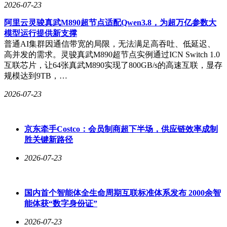
2026-07-23
总之，这是一台你在线下店里会下意识伸手去摸的手机，这一
阿里云灵骏真武M890超节点适配Qwen3.8，为超万亿参数大
点很重要。
模型运行提供新支撑
普通AI集群因通信带宽的局限，无法满足高吞吐、低延迟、
自拍 + Live 图，今年大家都在这儿打架
高并发的需求。灵骏真武M890超节点实例通过ICN Switch 1.0
要看懂 S60，得先看懂它身处的战场。
互联芯片，让64张真武M890实现了800GB/s的高速互联，显存
规模达到9TB，…
今年这个价位段，几乎所有主打年轻人的产品都把宝押在了
「人像自拍」和「Live 图」上。OPPO Reno、荣耀的数字系
2026-07-23
列、华为 Nova 也都在多焦段人像和 AI 修图上做文章。
换句话说，「拍人拍得好、还能动起来」已经不是什么独家差
京东牵手Costco：会员制商超下半场，供应链效率成制
异点，而是中高端机的入场券。
胜关键新路径
vivo S 系列恰恰是这条赛道里资历最老的选手，所以 S60 的打
2026-07-23
法不是「我也有 Live」，而是「我要把 Live 玩到别人玩不出
来的程度」。
4K 原生感 Live（全系）——这是我认为最该被表扬、却最不
国内首个智能体全生命周期互联标准体系发布 2000余智
容易被一句话讲清楚的功能。Live 图最大的尴尬一直是「封
能体获“数字身份证”
面帧和视频流对不上」：点开是一种色、动起来是另一种色，
2026-07-23
画幅还会跳。