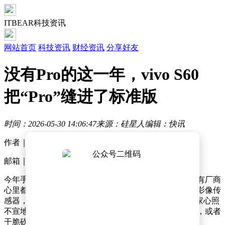
ITBEAR科技资讯
网站首页
科技资讯
财经资讯
分享好友
没有Pro的这一年，vivo S60
把“Pro”缝进了标准版
时间：2026-05-30 14:06:47
来源：硅星人
编辑：快讯
作者｜陆
邮箱｜xiaoyu@pingwest.com
今年手机的中高端市场，有一个不太被摆上台面、但所有厂商
心里都清楚的背景：硬件在涨价。屏幕、存储、电池、影像传
感器，几乎每一项 BOM 成本都在往上走。结果就是大家心照
不宣地集体「降档」——同样的价位，配置往下挪一格，或者
干脆砍掉一条产品线。