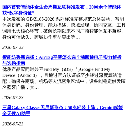
国内首套智能体全生命周期互联标准发布，2000余个智能体
图源：不客观实验室
获“数字身份证”
本次发布的 GB/Z185-2026 系列标准完整规范总体架构、智能
S60 开启「原生实况」后，会对封面帧做更克制的 AI 处理，
体身份码、身份管理、能力描述、跨域发现、协同交互、工具
让封面和视频在色彩、影调、视角上保持一致，那种割裂的
调用七大核心环节，破解长期以来不同厂商智能体互不兼容、
「跳变感」明显轻了。对于发朋友圈、发小红书的人来说，这
身份可信缺失、跨域协作壁垒突出等…
才是真正影响成片观感的细节。
2026-07-23
图源：不客观实验室
智能防丢新选择：AirTag平替怎么选？鸿顺通电子实力解析
4K 星光 Live（行业首发，仅标准版）——晴天下，手机会自
与选购指南
动识别画面里的高光点（水面反光、首饰、亮片），实时给它
优质产品应同时兼容Find My（iOS）与Google Find My
们加上并增强星芒。
Device（Android），且通过官方认证或至少经过深度算法适
图源：不客观实验室
配，确保在商场、机场等人流密集区域中，设备能稳定触发匿
名蓝牙广播，实…
海边、湖边、阳光透过树林的逆光场景，白天也能拍出涌动的
星河效果，且是直出、不用后期，这是 S60 最有记忆点的一
2026-07-23
个功能。
三星Galaxy Glasses无屏新形态：50克轻装上阵，Gemini赋能
全天候AI助手
灵感趣贴 Live（全系）——长按主体一键抠图存成动态贴
纸，再自由拼贴。把两个状态的自己拼成「小人国」，把风景
2026-07-23
+ 人像拼成「出圈的我」，把咖啡、车票、自拍拼成「我的