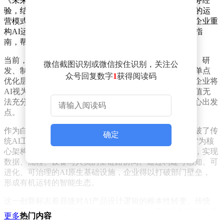
《未来企业白皮书》基于鼎捷四十余年深耕制造业的服务经
验，结合上万家企业转型实践，系统梳理了AI原生企业的运
营模式、组织变革逻辑与价值创造体系。该成果不仅为企业重
构AI运行范式提供了理论框架，更设计了可落地的行动指
南，帮助企业明确转型方向与实施路径。
当前，大模型与智能体技术加速渗透，企业纷纷在办公、研
微信截图识别或微信按住识别，关注公
发、制造等环节引入AI工具。然而，多数应用仍停留在单点
众号回复数字
1
获得阅读码
优化层面，难以形成整体效能提升。鼎捷观察到，许多企业将
AI视为独立工具，各环节智能体缺乏协同，导致技术价值无
法充分释放。这一现象成为企业智能运行空间设计的核心出发
点。
作为白皮书理论的具体实践载体，企业智能运行空间突破了传
确定
统AI工具的碎片化局限。该体系以“智能座舱+空间服务”为核
心架构，整合指挥官、专家智能体、数字分身三大角色，实现
数据、流程、设备与人员的全链路协同。通过构建可感知、可
进化、可治理的AI原生基础设施，企业得以打破部门壁垒，
形成有机运转的智能生态。
这一创新标志着鼎捷对AI产品设计逻辑的根本性转变。传统
ERP系统与AI助手需要用户主动触发功能，而企业智能运行空
更多
热门内容
间通过主动预警机制重塑人机协作模式。例如，当生产线设备