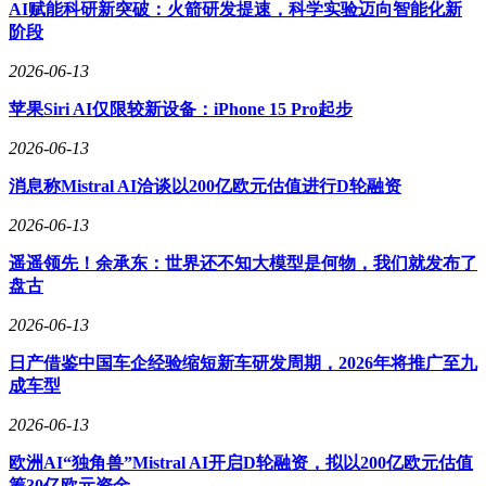
AI赋能科研新突破：火箭研发提速，科学实验迈向智能化新
异常或订单交付风险出现时，系统会自动推送预警信息与处理
阶段
建议，使管理者从执行者转变为决策者，大幅提升响应效率与
决策质量。
2026-06-13
峰会现场，华为云、火山引擎、魔法原子等科技企业展示了在
苹果Siri AI仅限较新设备：iPhone 15 Pro起步
算力支撑、大模型应用、具身智能等领域的最新成果。通过技
2026-06-13
术分享与案例展示，生态伙伴们共同探索了AI技术与产业场
景深度融合的可行路径，为构建健康可持续的AI产业生态奠
消息称Mistral AI洽谈以200亿欧元估值进行D轮融资
定基础。
2026-06-13
为加速产业资源整合，鼎捷在会上启动“AI生态计划”。该计划
以企业智能运行空间为底层支撑，构建包含技术伙伴、行业解
遥遥领先！余承东：世界还不知大模型是何物，我们就发布了
决方案商、服务提供商的三层生态体系。通过提供产品开发工
盘古
具、技术服务支持与市场推广资源，鼎捷旨在联合产业链各方
2026-06-13
力量，共同推动制造业智能化升级进程。
日产借鉴中国车企经验缩短新车研发周期，2026年将推广至九
成车型
2026-06-13
欧洲AI“独角兽”Mistral AI开启D轮融资，拟以200亿欧元估值
筹30亿欧元资金