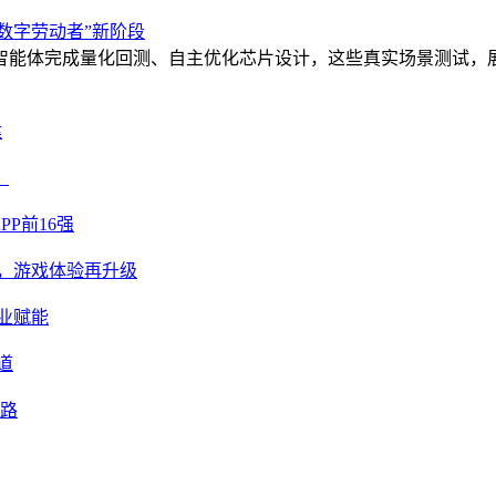
“数字劳动者”新阶段
智能体完成量化回测、自主优化芯片设计，这些真实场景测试，展
建
？
PP前16强
意足，游戏体验再升级
业赋能
道
业路