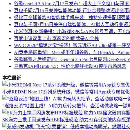
谷歌Gemini 3.5 Pro 7月17日发布：超大上下文窗口
豆包千问7月15日关停智能体功能 行业合规整改迈出全
努比亚全球首款AI智能体手机来袭：独特外观搭配超强能
豆包与千问7月15日关停自建智能体，AI拟人互动行业
小米澎湃OS新举措：小游戏RPK与APK账号互通，开启
百度申请双重上市 李彦宏的底牌是AI全栈
WAIC 2026“镇馆之宝”揭晓！智元远征A3 Ultra成唯一
AI竞争格局重塑：Meta或半年超谷歌，与OpenAI、Anthr
谷歌跳票之后终定档：Gemini 3.5 Pro七月硬刚DeepSe
马斯克xAI推Grok 4.5：性价比路线搅动AI模型市场风云
本栏最新
小米REDMI Note 17系列系统升级，微信等常用App获专属
“逐焰云滇”地图上线！AI助力玩转火把节，查活动做攻略一键
SK海力士携手闪迪发布HBF标准规范 助力AI存储突破内存瓶