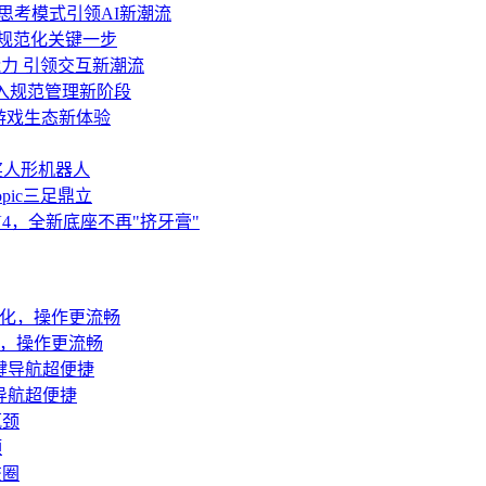
与深度思考模式引领AI新潮流
面规范化关键一步
力 引领交互新潮流
迈入规范管理新阶段
游戏生态新体验
获奖人形机器人
opic三足鼎立
ek V4，全新底座不再"挤牙膏"
优化，操作更流畅
导航超便捷
颈