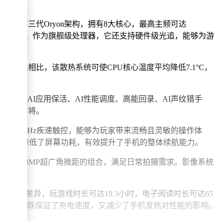
运用第三代Oryon架构，拥有8大核心，最高主频可达
耗同样有所优化。作为旗舰级处理器，它还支持硬件级光追，能够为游
与以往相比，该散热系统可使CPU核心温度平均降低7.1°C，
加载、AI应用保活、AI性能调度、高能回录、AI声纹猎手
称性能悍将。
高刷和360Hz疾速触控，能够为玩家带来流畅且灵敏的操作体
校技术大幅降低了屏幕功耗，有效提升了手机的整体续航能力。
P主摄和8MP超广角微距的组合，满足日常拍摄需求。影像系统
现有所差异，玩游戏时长可达19.3小时，电子阅读时长可达65
板供电，既保证了充电速度，又减少了手机发热对性能的影响。