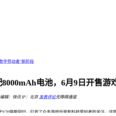
业路
变
芒！
“数字劳动者”新阶段
建
？
PP前16强
8000mAh电池，6月9日开售
意足，游戏体验再升级
业赋能
编辑：快讯
IP：北京
发表评论
无障碍通道
道
业路
变
Y70强势回归，引发了众多游戏玩家和科技爱好者的关注。这款