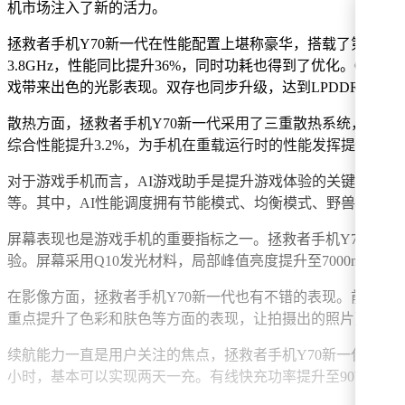
机市场注入了新的活力。
拯救者手机Y70新一代在性能配置上堪称豪华，搭载了第五代骁
3.8GHz，性能同比提升36%，同时功耗也得到了优化。GPU
戏带来出色的光影表现。双存也同步升级，达到LPDDR5X、U
散热方面，拯救者手机Y70新一代采用了三重散热系统，由10W
综合性能提升3.2%，为手机在重载运行时的性能发挥提供了有
对于游戏手机而言，AI游戏助手是提升游戏体验的关键因素之一
等。其中，AI性能调度拥有节能模式、均衡模式、野兽模式
屏幕表现也是游戏手机的重要指标之一。拯救者手机Y70新一代配
验。屏幕采用Q10发光材料，局部峰值亮度提升至7000ni
在影像方面，拯救者手机Y70新一代也有不错的表现。前置摄像
重点提升了色彩和肤色等方面的表现，让拍摄出的照片更加生
续航能力一直是用户关注的焦点，拯救者手机Y70新一代在这方面
小时，基本可以实现两天一充。有线快充功率提升至90W，