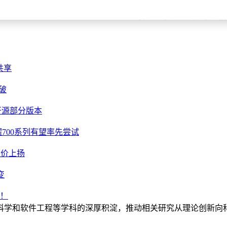
1根定制天线，其中包括电竞Wi - Fi天线，再加上环绕式布局
6GB/512GB、16GB + 512GB/1TB等多种配置版本供用户
共享
突破
开源部分版本
700系列有望率先尝试
股价上扬
变
芒！
科学和软件工程等学科的深厚积淀，推动相关研究从理论创新向