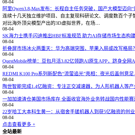
08-04
阿里Qwen3.8-Max发布：长程自主任务突破，国产大模型迈向
连续十几天独立维护项目、自主复现科研论文、调度数百个子
对比海外顶尖模型产出的3D虚拟世界，在场…
08-04
SK海力士携手闪迪推出HBF标准规范 助力AI存储市场生态构
08-04
折叠屏市场冰火两重天：华为高端突围，苹果入局或改写格局
08-04
QuestMobile榜单：豆包月活3.82亿领跑AI原生APP，跻身全网A
08-04
REDMI K100 Pro系列新配色“流萤追光”亮相：夜光后盖创
08-04
陶世智能完成1.4亿融资：专注正交减速器，为人形机器人等产
08-04
一加加速清仓美国市场库存 全面收官海外业务转战国内性能赛
08-04
22岁哈工大本科生黄一：从宿舍手搓机器人到获5亿融资的创
08-04
点击查看更多 +
全站最新