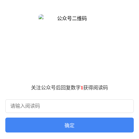
龙8旗舰芯片，与市场主流发展同步，采用N3P工艺制程。其CPU
采用切片架构，升级至Adreno 829，性能同比提升11%，功
FS 4.1，与处理器形成性能铁三角，足以流畅运行各类3A大作。
高导热凝胶、12W液金和超大VC组成，层层叠加实现精准温控。
力保障。
。拯救者手机Y70新一代的AI游戏助手功能丰富，支持AI游戏预
三种选择，能够根据不同场景和用户需求，智能调整手机性能，堪
备了一块6.82英寸的大屏，分辨率高达2K，支持144Hz动态
关注公众号后回复数字
1
获得阅读码
ts，即使在户外强光环境下也能清晰显示。同时，芯片级AI功耗调
头为32MP，主要针对人像自拍进行优化；后置摄像头采用50M
动自然。
表现出色。它采用了8000mAh星环电池，不同场景下的续航表
确定
并且考虑到边充边玩时手机发热的问题，支持旁路供电，直接为主