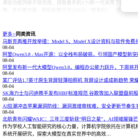
通信功能同样不容忽视，拯救者手机Y70新一代采用了24 + 
障。在价格方面，新机起售价为2599元（首发价），提供12GB + 25
更多
>
同类资讯
马斯克再推开放举措：Model S、Model X设计资料与软件免费
08-04
阿里Qwen3.8 - Max开源：以全栈布局破局，引领国产模型新
08-04
阿里发布新一代大模型Qwen3.8，编程办公能力跃升，下周将
08-04
某厂评估1.7英寸原生背屏轻薄拍照机 背屏设计或成新趋势 荣耀
08-04
SK海力士与闪迪携手发布HBF标准规范 谷歌等加入联盟盘前
08-04
AI狂潮冲击苹果漏洞防线：漏洞激增审核难，安全更新节奏生
08-04
北航青年闪耀WAIC：三年三度斩获“明日之星”，AI领域展锋
作为学校人工智能研究的核心力量，计算机学院依托在计算机
系统开展研究，探索大模型在真实世界中的高效…