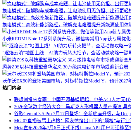
换电模式：破解购车成本难题，让电池使用无负担、出行更轻
换电模式：高效补能新路径，破解充电难题提升新能源使用体
小米REDMI Note 17系列系统升级，微信等常用App获专属
“逐焰云滇”地图上线！AI助力玩转火把节，查活动做攻略一键
腾势Z9S以科技重塑豪华定义 30万级纯电轿车市场或迎新变局
沃尔沃EX50将登场美国市场，对标特斯拉Model Y，预计2027
热门内容
联想创投宋春雨：中国开源基模崛起，中美AGI人才无
2026全球数字经济大会：马斯克人形机器人量产提速 具
谷歌Gemini 3.5 Pro 7月17日登场：全新底座升级，与Deep
MG 07直播被骂上热搜：网友情绪出口下的“躺枪”与行
Meta宣布2026年7月6日正式下线Llama API 用户可迁