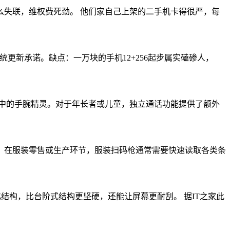
失联，维权费死劲。 他们家自己上架的二手机卡得很严，每
系统更新承诺。缺点：一万块的手机12+256起步属实磕碜人，
称生活中的手腕精灵。对于年长者或儿童，独立通话功能提供了额外
；在服装零售或生产环节，服装扫码枪通常需要快速读取各类条
一体化结构，比台阶式结构更坚硬，还能让屏幕更耐刮。 据IT之家此