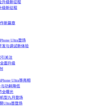
升级新征程
协作新篇章
ne Ultra登场
端开发与调试新体验
方案引关注
道全面升级
创
ne Ultra等亮相
升与功耗降低
细节全曝光
a等机型九月登场
屏Ultra首登场