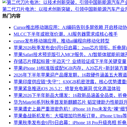
第二代刀片电池：以技术创新突破，引领中国新能源汽车产业
热门内容
Cursor推出移动端应用：AI编码告别多屏依赖 开启移动
MLCC下半年或掀涨价潮，AI服务器需求成核心推手
cursor发布移动端应用，推动ai编程向移动化转型
苹果2026秋季发布会9月9日启幕：2nm芯片领衔，折叠屏iPho
苹果Safari技术预览版引入MCP服务，AI智能体赋能前
存储芯片撑起标普“半边天”？业绩验证成下半年关键变量
苹果iPhone 18标准版或配9GB内存，A20芯片+新封装
2026年下半年苹果迎产品爆发期，16款硬件涵盖五大赛
苹果印度供应链“失守”：630GB机密泄露，核心优势遭重
苹果紧急推送iOS 26.5.2：修复充电漏洞 优化高温体验
苹果2026下半年新品大爆发：16款新品涵盖全品类，折叠iPho
华为Mate90系列秋季首发新麒麟芯片 韬定律助力性能跃
苹果遭史上最严重泄密危机！iPhone 18 Pro未发先“裸”
苹果备战新机发布：大幅增加均热板订单，iPhone Ultr
苹果秋季发布会9月9日启幕：iPhone 18 Pro升级亮相 折叠