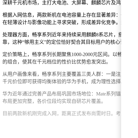
深耕千元机市场，主打大电池、大屏幕、麒麟芯片及鸿蒙系统
根据入网信息，两款新机在电池容量上存在显著差异：一款配备8
在轻薄设计与影像功能上寻求突破，形成差异化竞争。这一策
处理器方面，畅享系列近年来持续采用麒麟8系芯片，搭配鸿
靠，这种“够用主义”的定位恰好契合其目标用户的核心诉求。
定价策略上，畅享系列长期聚焦1000-2000元区间。以畅享9
的组合，使其在千元档位的性价比优势愈发突出。
从用户画像来看，畅享系列主要覆盖三类人群：一是注重续航
千元价位即可获得均衡体验的华为手机，成为理性选择。
华为近年通过完善产品布局巩固市场地位：Mate系列锚定高端
布局更加完整，各价位段均实现自研芯片覆盖。
目前两款新机刚完成入网，距离正式发布尚需时日。考虑到暑