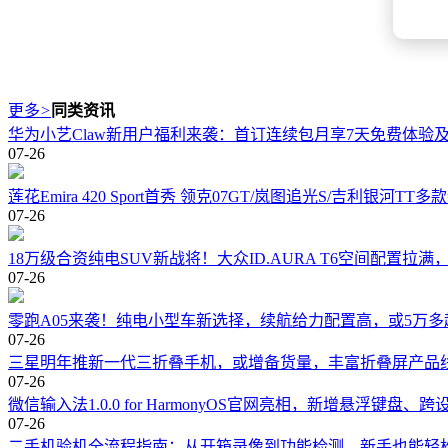
更多
>
同类资讯
华为小艺Claw新用户福利来袭：首订连续包月享7天免费体验及5
07-26
莲花Emira 420 Sport首秀 领克07GT/岚图追光S/吉利银河TT
07-26
18万级合资纯电SUV新战将！大众ID.AURA T6空间配置拉
07-26
零跑A05来袭！纯电小型车新选择，续航给力配置高，或5万多
07-26
三星明年推新一代三折叠手机，或增备货量，丰富折叠屏产品
07-26
微信输入法1.0.0 for HarmonyOS官网亮相，新增悬浮键盘
07-26
二手机验机全流程指南：从开箱录像到功能检测，新手也能轻