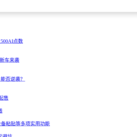
00AI点数
多款新车来袭
满，能否逆袭？
起售
线
、跨设备粘贴等多项实用功能
松避坑