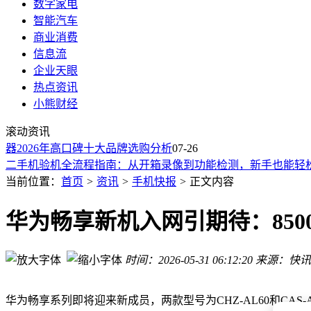
数字家电
智能汽车
商业消费
信息流
企业天眼
热点资讯
小熊财经
三星确认其智能眼镜Galaxy Glasses支持连接苹果iPhone
三星明年推新一代三折叠手机，或增备货量，丰富折叠屏产品
滚动资讯
微信输入法1.0.0 for HarmonyOS官网亮相，新增悬浮键盘
2026年高口碑十大品牌选购分析
07-26
二手机验机全流程指南：从开箱录像到功能检测，新手也能轻
2025-2026年手机选购指南：从千元机到万元旗舰，16款机型
当前位置：
首页
>
资讯
>
手机快报
>
正文内容
览邦Watch Ultra：独立通信硬核性能加持，多场景适配成手腕
济南凡维蓝牙扫码枪全解析：应用场景适配与选型核心要点梳
华为畅享新机入网引期待：850
华为余承东首次田野科普：揭秘Pura 90 Pro Max屏幕耐刮抗
均价赶超BBA的极氪，陷入“海外锁车”风波
奕境X9官宣下月开启预售
时间：2026-05-31 06:12:20
来源：快讯
三星确认其智能眼镜Galaxy Glasses支持连接苹果iPhone
三星明年推新一代三折叠手机，或增备货量，丰富折叠屏产品
华为畅享系列即将迎来新成员，两款型号为CHZ-AL60和CAS-