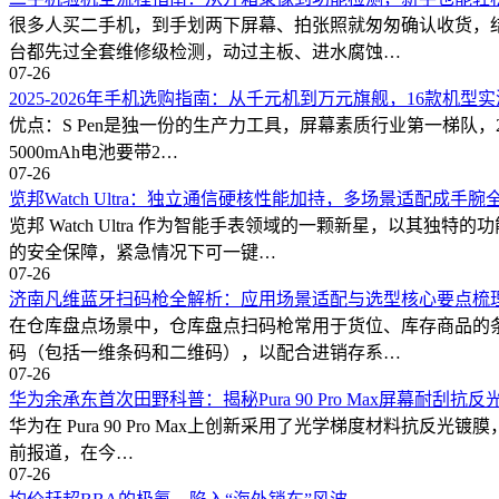
很多人买二手机，到手划两下屏幕、拍张照就匆匆确认收货，
台都先过全套维修级检测，动过主板、进水腐蚀…
07-26
2025-2026年手机选购指南：从千元机到万元旗舰，16款机型
优点：S Pen是独一份的生产力工具，屏幕素质行业第一梯队，
5000mAh电池要带2…
07-26
览邦Watch Ultra：独立通信硬核性能加持，多场景适配成手腕
览邦 Watch Ultra 作为智能手表领域的一颗新星，以
的安全保障，紧急情况下可一键…
07-26
济南凡维蓝牙扫码枪全解析：应用场景适配与选型核心要点梳
在仓库盘点场景中，仓库盘点扫码枪常用于货位、库存商品的
码（包括一维条码和二维码），以配合进销存系…
07-26
华为余承东首次田野科普：揭秘Pura 90 Pro Max屏幕耐刮抗
华为在 Pura 90 Pro Max上创新采用了光学梯度材料抗
前报道，在今…
07-26