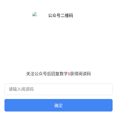
，有望为消费者带来更多选择。
500mAh超大电池，另一款则为6100mAh。业内分析认为
略或进一步丰富畅享系列的产品线，满足不同用户群体的需求。
蒙系统，虽性能并非顶级，但足以保障日常使用流畅度。对于非
0 Pro Max为例，其起步价为1699元，此次新机预计将延续
、字体大小和系统稳定性的长辈用户；二是户外工作者或需要备
关注公众号后回复数字
1
获得阅读码
全能市场，Pura系列主打影像旗舰，nova系列聚焦年轻群体
假是千元机销售旺季，学生换机需求集中释放，华为或选择在7
确定