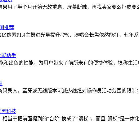
结果用了半个月开始无故重启、屏幕断触，再找卖家要么扯皮要么
实测推荐
2亿像素F1.4主摄进光量提升47%，演唱会长焦依然能打，七年
全能助手
其独特的功能和出色的性能，为用户带来了前所未有的便捷体验，堪
理
条码录入，蓝牙或无线版本可减少线缆对操作员活动范围的限制
反光黑科技
反光镀膜，相当于把前面提到的“台阶”换成了“滑梯”，而且“滑梯”是