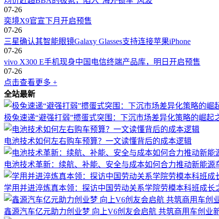
均价赶超BBA的极氪，陷入“海外锁车”风波
07-26
奕境X9官宣下月开启预售
07-26
三星确认其智能眼镜Galaxy Glasses支持连接苹果iPhone
07-26
vivo X300 E手机现身中国电信终端产品库，明日开启预售
07-26
点击查看更多 +
全站最新
极兔速递“避强打弱”掼蛋式突围：下沉市场差异化策略的崛起
电池技术如何左右购车预算？一文读懂背后的成本逻辑
电池技术革新：续航、补能、安全与成本如何合力推动新能源
学用并进淬炼真本领：探访中国劳动关系学院劳模本科班成长
鑫源汽车亿元助力创业梦 向上V6创友会启航 共筑商用车创业