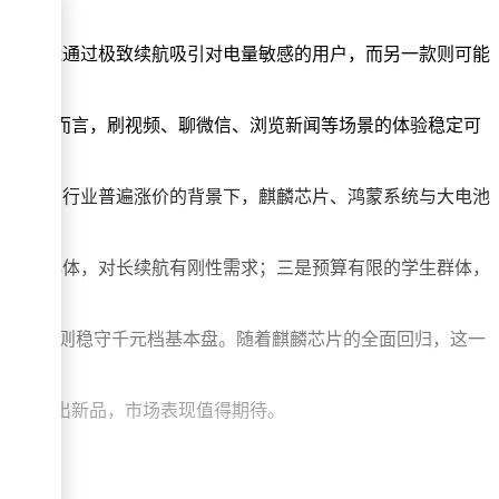
，高配版可能通过极致续航吸引对电量敏感的用户，而另一款则可能
游戏用户而言，刷视频、聊微信、浏览新闻等场景的体验稳定可
这一区间。在当前行业普遍涨价的背景下，麒麟芯片、鸿蒙系统与大电池
用机的群体，对长续航有刚性需求；三是预算有限的学生群体，
，而畅享系列则稳守千元档基本盘。随着麒麟芯片的全面回归，这一
月左右推出新品，市场表现值得期待。