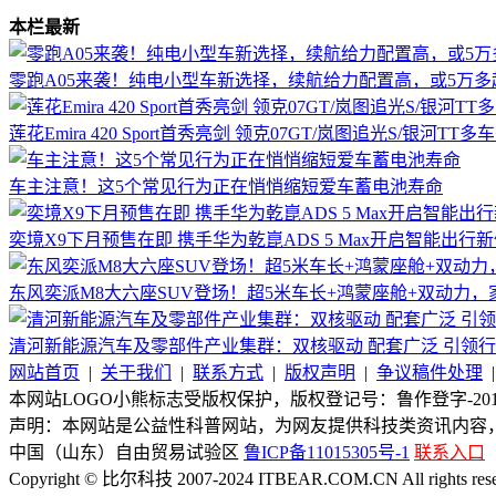
本栏最新
零跑A05来袭！纯电小型车新选择，续航给力配置高，或5万多
莲花Emira 420 Sport首秀亮剑 领克07GT/岚图追光S/银河TT多
车主注意！这5个常见行为正在悄悄缩短爱车蓄电池寿命
奕境X9下月预售在即 携手华为乾崑ADS 5 Max开启智能出行
东风奕派M8大六座SUV登场！超5米车长+鸿蒙座舱+双动力
清河新能源汽车及零部件产业集群：双核驱动 配套广泛 引领
网站首页
|
关于我们
|
联系方式
|
版权声明
|
争议稿件处理
本网站LOGO小熊标志受版权保护，版权登记号：鲁作登字-2015-
声明：本网站是公益性科普网站，为网友提供科技类资讯内容
中国（山东）自由贸易试验区
鲁ICP备11015305号-1
联系入口
Copyright © 比尔科技 2007-2024 ITBEAR.COM.CN All rights rese