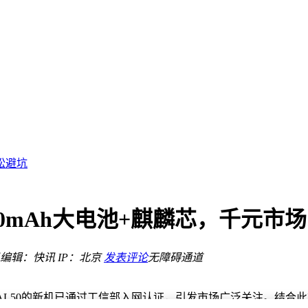
线
、跨设备粘贴等多项实用功能
松避坑
实测推荐
全能助手
理
0mAh大电池+麒麟芯，千元市
反光黑科技
编辑：快讯
IP：北京
发表评论
无障碍通道
线
AL50的新机已通过工信部入网认证，引发市场广泛关注。结合此前畅享9