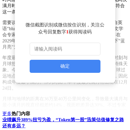
满月时，第二次满月被天文界称为"蓝月亮"。今年5月便符合
这一条件，分别在2日和31日迎来满月时刻。
需要说明的是，"蓝月亮"与月亮颜色无关。这个名称源自英
微信截图识别或微信按住识别，关注公
语"blue moon"的直译，最初用于形容罕见事件。中国天文学
众号回复数字
1
获得阅读码
会专家指出，该现象平均每2年多发生一次，下次出现将在
2029年1月。2023年8月31日，澳大利亚乔治湖就曾记录下"蓝
月亮"升起的景象。
年度最小满月的形成与月球轨道运行密切相关。当满月时刻与
月球抵达远地点的时间间隔小于24小时，就会产生这种特殊天
确定
象。今年农历四月的满月出现在5月31日16时45分，而月球过
远地点时间为6月1日12时33分，两者仅相隔不到20小时，因此
构成年度最小满月。作为对比，本年度最大满月将出现在12月
24日。
月球与地球的距离在36万至40万公里间变化，导致最大满月与
最小满月的视直径相差约14%，视面积差异达30%。不过专家
表示，这种差距用肉眼难以分辨，建议公众使用相同设备在两
更多
热门内容
次满月时拍摄对比。2019年拍摄的资料显示，最大满月与最小
业绩飙升389%扭亏为盈，“Token第一股”迅策估值修复之路
满月在视觉上存在明显差异。
还有多远？