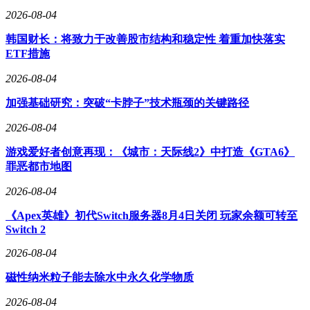
"蓝月亮"与年度最小满月同时出现较为罕见，上一次同现要追
2026-08-04
溯到2020年。天文专家建议，5月31日日落后，公众可选择空
旷地带观赏这轮明月。初夏的夜晚，这轮特殊的满月将为夜空
韩国财长：将致力于改善股市结构和稳定性 着重加快落实
增添独特魅力。
ETF措施
线索征集
2026-08-04
加强基础研究：突破“卡脖子”技术瓶颈的关键路径
聚焦民生热点
2026-08-04
帮你解决难题
游戏爱好者创意再现：《城市：天际线2》中打造《GTA6》
征集新闻线索
罪恶都市地图
有料你就来爆
2026-08-04
传送温暖力量
《Apex英雄》初代Switch服务器8月4日关闭 玩家余额可转至
Switch 2
2026-08-04
磁性纳米粒子能去除水中永久化学物质
2026-08-04