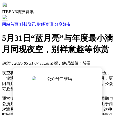
ITBEAR科技资讯
网站首页
科技资讯
财经资讯
分享好友
5月31日“蓝月亮”与年度最小满
月同现夜空，别样意趣等你赏
时间：2026-05-31 07:11:38
来源：快讯
编辑：快讯
夜空将迎来一场特殊的天文盛宴——5月31日农历四月十五，
一轮满月将现身苍穹。这轮满月不仅是本月的第二次满月，更
因与月球远地点接近而成为年度最小满月。若天气晴朗，公众
可欣赏到这轮与众不同的明月。
通常情况下，一个公历月只会出现一次满月，但受月相周期与
公历月份长度差异的影响，部分月份会出现两次满月。由于两
次满月间隔约29.53天，而公历月除2月外均为30或31天，这种
时间差导致个别月份会"容纳"两次满月。当一个月内出现两次