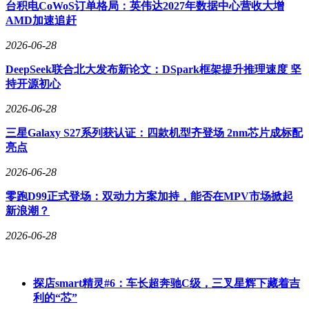
台积电CoWoS订单格局：英伟达2027年数据中心营收大增
可能延长其恢复周期。
AMD加速追赶
此次事故进一步巩固了SpaceX在商业发射市场的领先地位。
2026-06-28
目前，SpaceX不仅承担着NASA的载人航天任务，还主导着全
球卫星发射市场，其“星链”项目已部署超过5000颗卫星。蓝色
DeepSeek联合北大发布新论文：DSpark框架提升推理速度 坚
起源的延误为SpaceX提供了扩大优势的窗口期，尤其是在重
持开源初心
型火箭和卫星互联网这两个关键领域。
2026-06-28
三星Galaxy S27系列获认证：四款机型齐登场 2nm芯片成标配
亮点
2026-06-28
零跑D99正式登场：双动力方案加持，能否在MPV市场掀起
新浪潮？
2026-06-28
探店smart精灵#6：车长超奔驰C级，三叉星辉下藏着吉
利的“芯”