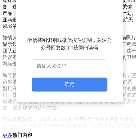
爆炸发生时，蓝色起源正为“新格伦”火箭的首次发射做最后准
备。这款重型运载火箭被视为蓝色起源与SpaceX竞争的关键
产品，其发射延误将直接影响亚马逊的卫星互联网部署计划。
亚马逊与蓝色起源同属杰夫·贝佐斯的商业帝国，两者在航天
领域的布局被视为对马斯克旗下SpaceX的直接挑战。
知情人士描述，发射台在爆炸中“几乎被彻底摧毁”，现场照片
微信截图识别或微信按住识别，关注公
显示设施结构严重变形，部分设备完全损毁。蓝色起源工程师
众号回复数字
1
获得阅读码
团队正在评估损失，但初步判断重建工作需要数月时间。这一
延误不仅打乱了蓝色起源自身的研发节奏，也让亚马逊的卫星
网络部署面临不确定性。
航天咨询公司Analysys Mason的专家安托万·格勒尼耶指出，蓝
色起源的处境与一年前SpaceX类似。当时SpaceX的“星舰”原
确定
型机在测试中爆炸，但该公司通过快速修复和备用发射台的使
用，在四个半月内恢复了发射能力。不过他强调，蓝色起源的
重建难度可能更大，因为其发射台是专门为“新格伦”火箭设计
的，缺乏现成的替代方案。
历史数据显示，2016年SpaceX的“猎鹰9号”火箭在发射台爆炸
后，该公司花费超过一年时间修复设施。但通过将后续发射转
移至佛罗里达州的另一处发射台，SpaceX成功缩短了业务中
更多
热门内容
断时间。相比之下，蓝色起源目前仅有一处主要发射设施，这