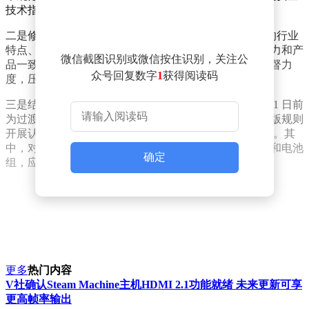
技术指标的测试考核。
二是修订发布新版 CCC 认证实施规则，紧密结合产品的行业
特点、安全特性和工艺流程，细化生产企业质量保证能力和产
微信截图识别或微信按住识别，关注公
品一致性管控要求，对企业实施分类监管，加大证后监督力
众号回复数字
1
获得阅读码
度，压紧压实认证活动各相关方主体责任。
三是结合强制性国家标准实施日期，明确 2027 年 3 月 31 日前
为过渡期，认证机构可根据企业意愿，依据新版或者旧版规则
开展认证；2027 年 4 月 1 日起，必须全面执行新版规则。其
中，对于已获证的移动电源及其内部使用的锂离子电池和电池
确定
组，应当在 2027 年 4 月 1 日前完成证书转换。
更多
热门内容
V社确认Steam Machine主机HDMI 2.1功能就绪 未来更新可享
更高帧率输出