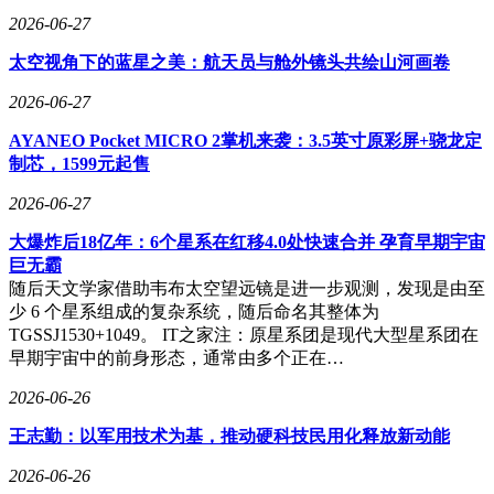
2026-06-27
太空视角下的蓝星之美：航天员与舱外镜头共绘山河画卷
2026-06-27
AYANEO Pocket MICRO 2掌机来袭：3.5英寸原彩屏+骁龙定
制芯，1599元起售
2026-06-27
大爆炸后18亿年：6个星系在红移4.0处快速合并 孕育早期宇宙
巨无霸
随后天文学家借助韦布太空望远镜是进一步观测，发现是由至
少 6 个星系组成的复杂系统，随后命名其整体为
TGSSJ1530+1049。 IT之家注：原星系团是现代大型星系团在
早期宇宙中的前身形态，通常由多个正在…
2026-06-26
王志勤：以军用技术为基，推动硬科技民用化释放新动能
2026-06-26