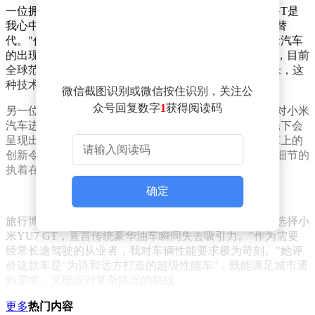
一位拥有上百件米家智能设备的车主直言："小米YU7 GT是
我心中的完美座驾，人车家全生态互联带来的体验无可替
代。"作为资深米粉，他家中布满米家智能家电，而小米汽车
的出现让这些设备真正实现了场景贯通。业内人士指出，目前
全球范围内真正打通"人-车-家"生态闭环的厂商仅有小米，这
种技术整合能力已成为其核心竞争力。
微信截图识别或微信按住识别，关注公
众号回复数字
1
获得阅读码
另一位被车厘子红配色吸引的车主透露，自己在购车前对小米
汽车进行了深入研究。"这个颜色既热烈又稳重，在阳光下会
呈现出独特的金属质感。"他特别提到，小米在车漆工艺上的
创新令人印象深刻，每款配色都经过精心调校，这种对细节的
执着在汽车行业实属罕见。
确定
旅行博主车主的反馈更具说服力。她特意腾出购车指标选择小
米YU7 GT，直言传统豪华油车瞬间失去吸引力。"作为需要
经常长途驾驶的从业者，我对车辆性能要求极为苛刻。"她评
价这款车是"为诗和远方打造的超级性能车"，既能满足城市通
勤需求，又能应对复杂路况的挑战。
多位车主从不同维度肯定了小米YU7 GT的综合表现。有人称
更多
热门内容