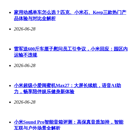
赞其动力输出强劲且操控灵活，有人欣赏外观设计兼具美感与
实用性，更有车主表示这是一款"能通勤、能远行、能跑山"的
家用动感单车怎么选？匹克、小米石、Keep三款热门产
全能车型。面对这些真实评价，雷军在社交平台回应："听听
品体验与对比全解析
首批车主怎么说"，引发网友热烈讨论。
2026-06-28
雷军送600斤车厘子慰问员工引争议，小米回应：园区内
运输不违规
2026-06-28
小米超级小爱闺蜜机Max27：大屏长续航，语音AI助
力，畅享陪伴娱乐健身新体验
2026-06-28
小米Sound Pro智能音箱评测：高保真音质加持，智能
互联与户外场景全解析