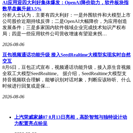
AI应用迎四大利好集体爆发：OpenAI降价助力，软件板块指
数早盘飙升超3.5%
分析人士认为，主要有四大利好：一是外围软件和大模型上市
据技术文档披露，NVIDIA Isaac GR00T参考机器人将于2026
公司股价近期持续反弹；二是OpenAI大幅降价，为应用创造
年末由宇树科技实现量产交付。该平台通过标准化硬件接口与
发展条件；三是多家国内软件领域企业完成技术知识产权布
软件框架，显著降低了人形机器人开发门槛，研究机构可基于
局；四是一些应用软件公司营收增速有望迎来拐…
统一架构快速验证运动控制算法、人机交互策略及环境感知模
2026-08-06
型，为服务机器人、工业协作机器人等领域提供可扩展的技术
底座。
豆包视频通话功能升级 接入SeedRealtime大模型实现实时自然
交互
8月6日，豆包正式宣布，视频通话功能升级，接入原生音视频
全双工大模型SeedRealtime。 据介绍，SeedRealtime大模型支
持音视频联合理解，能够识别对话对象，判断应该聆听、什么
时候进行回复或是保…
2026-08-06
上汽荣威家越07 8月13日亮相，高阶智驾与独特设计动
力配置亮点纷呈