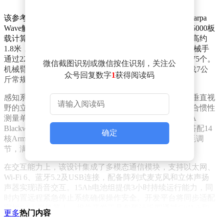
该参考设计整合了宇树科技H2 Plus人形机器人本体与Sharpa
Wave触觉五指灵巧手，搭载NVIDIA Jetson AGX Thor T5000板
载计算单元，形成软硬件一体化的完整系统。机器人身高约
1.8米，体重68千克，全身配备31个运动关节，其中双机械手
通过22个自由度实现精细操作，使整体运动自由度达到75个。
微信截图识别或微信按住识别，关注公
机械臂最大扭矩120牛·米，腿部扭矩达360牛·米，可承载7公
众号回复数字
1
获得阅读码
斤常规负载，峰值负载能力提升至15公斤。
感知系统方面，机器人头部配备140度水平视野、102度垂直视
野的立体摄像头，腕部集成近距离操作专用摄像头，配合惯性
测量单元实现三维空间运动追踪。计算平台采用NVIDIA
Blackwell架构GPU，提供2070 FP4 teraflops的AI算力，搭配14
确定
核Arm处理器和128GB统一内存，支持40-130瓦动态功耗调
节，满足实时传感器数据处理与机器人推理需求。
在交互能力上，该设计集成了多模态通信模块，支持以太网、
Wi-Fi 6、蓝牙5.2及USB连接，配备阵列式麦克风和立体声扬
声器实现语音交互。15Ah电池组提供3小时持续运行能力，同
时内置远程紧急停止系统确保操作安全。开发平台将同步适配
宇树G1人形机器人，相关开发工具包预计近期通过GitHub和
更多
热门内容
Hugging Face平台开放。