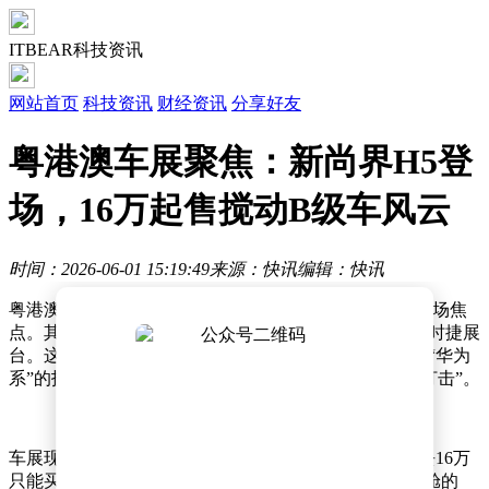
ITBEAR科技资讯
网站首页
科技资讯
财经资讯
分享好友
粤港澳车展聚焦：新尚界H5登
场，16万起售搅动B级车风云
时间：2026-06-01 15:19:49
来源：快讯
编辑：快讯
粤港澳大湾区车展上，一款名为新尚界H5的新车成为全场焦
点。其展台前人群密集，围观热度甚至超越了邻近的保时捷展
台。这款车的核心悬念在于其16万元的预售起价，配合“华为
系”的技术光环，被视为对传统合资B级车市场的“降维打击”。
车展现场，一位从业20年的汽车行业人士评价道：“过去16万
只能买到合资A级车的高配，如今却能拥有搭载鸿蒙座舱的