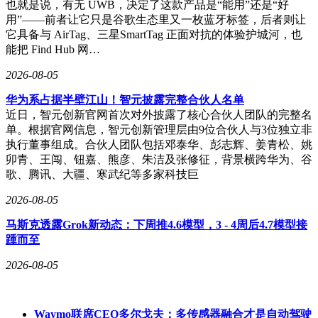
也就是说，有无 UWB，决定了这款产品是“能用”还是“好
速度与流畅度超越多数竞品。
用”——前者让它只是谷歌生态里又一枚蓝牙标签，后者则让
它具备与 AirTag、三星SmartTag 正面对抗的体验护城河，也
底盘方面，途灵底盘进化版通过CDC可变阻尼减震器与华为
能把 Find Hub 网…
DATS系统的协同，实现对路面的预瞄式调节。在模拟颠簸路
测试中，车辆以30km/h通过时，车内震动被抑制得极为出色，
2026-08-05
后排乘客几乎感受不到车身摇晃。这种“魔毯”般的驾乘体验，
以往仅出现在百万级豪华车上，如今却被下放至16万元级别的
华为系占据半壁江山！智元披露完整合伙人名单
车型。
近日，智元创新官网首次对外披露了核心合伙人团队的完整名
单。根据官网信息，智元创新管理层由9位合伙人与3位独立非
车展现场，一位2018款帕萨特车主张先生的故事颇具代表性。
执行董事组成。合伙人团队包括邓泰华、彭志辉、姜青松、姚
他表示，当年花费24万元购买的帕萨特，如今在智能化、舒适
卯青、王闯、钮嘉、熊彦、朱洁及张修征，背景横跨华为、谷
性上已全面落后于新尚界H5。“我那车连CarPlay都要插线，导
歌、腾讯、大疆、寒武纪等多家科技巨
航还经常死机。”张先生直言，“如果新尚界H5真的卖16万，
我立刻换车。”这种消费心理的转变，折射出中国中产阶级
2026-08-05
从“崇拜洋牌”到“理性务实”的价值观迭代。
马斯克透露Grok新动态：下周推4.6模型，3 - 4周后4.7模型接
然而，新尚界H5并非没有隐忧。车展展出的车型为顶配版，
踵而至
配备流线型激光雷达、21英寸轮毂等高端配置。但16万元的入
2026-08-05
门版能否保留这些核心功能？低配车型若削减智驾能力、音响
系统或氛围灯，其市场竞争力将大打折扣。消费者对“配置博
弈”的担忧，成为新尚界H5必须面对的质疑。
Waymo联席CEO多尔戈夫：多传感器融合才是自动驾驶