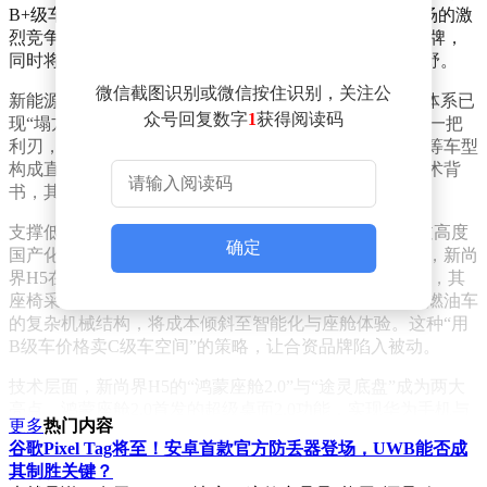
B+级车。”这种价格与价值的错位，源于新能源汽车市场的激
烈竞争。新尚界H5的定价策略直指“两田一众”等合资品牌，
同时将小米SU7、深蓝、启源等新能源车型纳入竞争视野。
微信截图识别或微信按住识别，关注公
新能源渗透率突破50%的背景下，传统合资品牌的价格体系已
众号回复数字
1
获得阅读码
现“塌方”。新尚界H5选择此时入场，16万元的定价如同一把
利刃，既吸引消费者关注，又对凯美瑞、雅阁、帕萨特等车型
构成直接威胁。若最终起售价低于16万元，叠加华为技术背
书，其市场冲击力将难以估量。
支撑低价策略的，是“华为+车企”的深度合作模式。通过高度
确定
国产化的供应链整合，以及核心芯片、智驾系统的自研，新尚
界H5在成本控制上展现出强大竞争力。车展工程师透露，其
座椅采用与百万级豪车同供应商的皮质，同时简化传统燃油车
的复杂机械结构，将成本倾斜至智能化与座舱体验。这种“用
B级车价格卖C级车空间”的策略，让合资品牌陷入被动。
技术层面，新尚界H5的“鸿蒙座舱2.0”与“途灵底盘”成为两大
亮点。鸿蒙座舱2.0首发的超级桌面2.0功能，实现华为手机与
更多
热门内容
车机的无缝流转。用户可直接在车机上刷抖音、聊微信、玩
谷歌Pixel Tag将至！安卓首款官方防丢器登场，UWB能否成
《原神》，且共享手机流量。其语音助手支持“可见即可说”，
其制胜关键？
在嘈杂环境中仍能精准执行调空调、开座椅通风等指令，响应