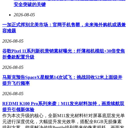
销售与售后网络的覆盖能力也是关键。尽管华为门店在粤港澳
安全突破的关键
大湾区密集分布，但作为全新车型，新尚界H5在钣金喷漆、
三电维修等售后服务上的响应速度，仍需时间检验。对于保守
2026-08-05
型消费者而言，“养车”的便利性往往与“买车”的决策同等重
一加正式挥别北美市场：官网手机售罄，未来海外购机或遇兼
要。
容难题
车展释放的信号显示，B级车市场正经历价格体系重构。曾以
2026-08-05
20万元为门槛的雷克萨斯、凯迪拉克，如今已跌入15万元区
间；国产新能源B级车则向上冲击25万至30万元市场。新尚界
谷歌Pixel 11系列新机营销素材曝光：纤薄相机模组+30倍变焦
H5卡位16万元，精准刺中合资品牌的痛点。当智能化成为购
折叠款配置升级
车决策的核心，传统“发动机、变速箱、底盘”的评判标准正在
被重新定义。
2026-08-05
从手机极简设计到汽车科技风格，华为的设计语言正影响年轻
马斯克预告SpaceX星舰第14次试飞：挑战回收52米上面级并
消费者的审美。新尚界H5的凌厉线条、贯穿式灯带与低趴姿
提升飞行频率
态，契合了新时代对“科技豪华”的定义。这场车展不仅是一场
2026-08-05
新车发布，更是一场关于市场“定义权”的争夺战。当展台灯光
照亮新尚界H5的冷冽车漆，一个属于中国汽车的新消费逻辑
REDMI K100 Pro系列来袭：M11发光材料加持，画质续航双
正在浮现。
提升引领新体验
作为本次升级的核心，全新M11发光材料针对屏幕底层发光单
元进行深度优化，大幅提升发光效率，搭配全RGB无损像素
排列方案，彻底解决传统Pentile排列带来的像素损耗、画面发