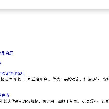
高刷直屏
尬
，安检无忧伴你行
适用：追求极致性价比、手机重度用户 。优势：品控稳定，标识规范，安检
成亮点
能线迭代新机部分规格，预计为一加旗下新品。 据其爆料，该系列工程机搭载骁