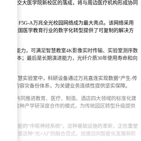
的汇聚。交大医学院新校区的落成，将与周边医疗机构形成协同
的AI F5G-A万兆全光校园网络成为最大亮点。该网络采用
性能，更为全国医学教育行业的数字化转型提供了可复制的解决方
终端接入能力，可满足智慧教室4K影像实时传输、实验室测序数
%综合成本；最后是长期演进能力，光纤介质30年使用寿命和向
动；智慧实验室中，科研设备通过万兆直连实现数据“产生-传
9%可靠性的容灾备份体系，为关键业务连续性提供坚实保障。
学院与华为将共同推进教育、医疗、制造、酒店四大领域的标准化建
自智演进。这种产学研深度合作的模式，为传统园区转型升级提供
力与智能的“中枢神经系统”。这种基础设施的革新，正在重塑
将借鉴这种“光+AI”的融合范式，加速迈向智能化发展新阶