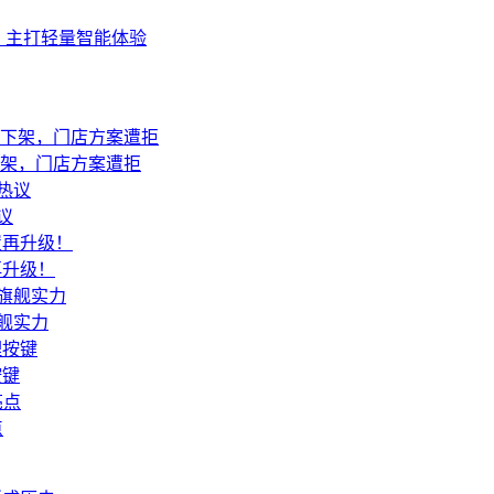
内存，主打轻量智能体验
已下架，门店方案遭拒
议
再升级！
旗舰实力
按键
点