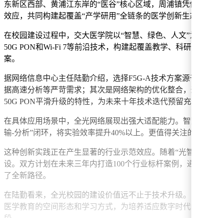
东新区西部、黄浦江东岸的“医谷”核心区域，周浦镇凭借其
效应，共同构建起覆盖“产学研用”全链条的医学创新生态。
在校园建设过程中，交大医学院以“智慧、绿色、人文”为核心理
50G PON和Wi-Fi 7等前沿技术，构建起覆盖教学、
案。
据网络信息中心主任陆勤介绍，选择F5G-A技术方案源于三
据高速分析等严苛需求；其次是网络架构的优化整合，通过硬隔
50G PON平滑升级的特性，为未来十年技术迭代预留充足空间
在具体应用场景中，全光网络展现出强大适配能力。智慧教室
输-分析”闭环，将实验效率提升40%以上。更值得关注的是，
这种创新实践正在产生显著的行业示范效应。随着“光智共融，A
设。双方计划在未来三年内打造100个行业标杆案例，通过3D
了全新路径。
在陆勤看来，全光校园的建设价值远不止于技术升级。当光纤
医学教育的空间形态和学习方式，为培养适应数字时代的卓越医