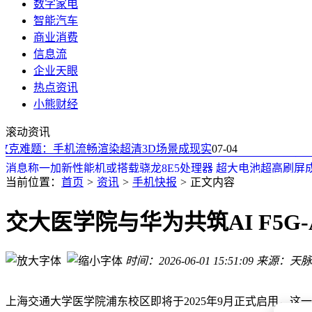
数字家电
智能汽车
商业消费
信息流
企业天眼
热点资讯
高端新能源SUV竞争新趋势：神行者8以设计破局智驾同质化
小熊财经
一加新机规格曝光：骁龙8E5处理器加持 9000mAh大电池配超
滚动资讯
普渡大学与伊利诺伊大学创新方案：让虚拟人物告别“穿模”尴
克难题：手机流畅渲染超清3D场景成现实
mikibobo自带线充电宝：3C认证、67W快充，高性价比之选
07-04
消息称一加新性能机或搭载骁龙8E5处理器 超大电池超高刷屏
iPhone 18 Pro国行版首搭自研C2基带 信号优化迈出关键一步
当前位置：
首页
>
资讯
>
手机快报
>
正文内容
港澳青年浙江行探访卫星企业 沉浸式体验航天科技魅力
理想汽车「动刀」产品部
交大医学院与华为共筑AI F5
港澳青年浙江行探访卫星企业 沉浸式体验航天科技魅力
华为途灵平台：智能底盘主动响应，破解传统难题提升驾乘体
时间：2026-06-01 15:51:09
来源：天脉
高端新能源SUV竞争新趋势：神行者8以设计破局智驾同质化
一加新机规格曝光：骁龙8E5处理器加持 9000mAh大电池配超
上海交通大学医学院浦东校区即将于2025年9月正式启用，