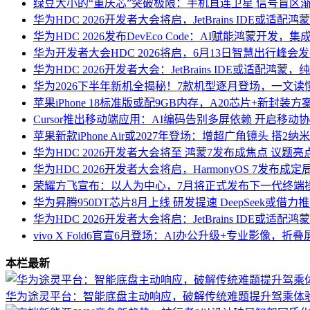
绿豆大小的“重庆芯”突破极限：手机直连卫星 信号盲区
华为HDC 2026开发者大会将启，JetBrains IDE或适配
华为HDC 2026发布DevEco Code：AI赋能鸿蒙开
华为开发者大会HDC 2026将启，6月13日智慧出行峰会发布HU
华为HDC 2026开发者大会：JetBrains IDE或适配鸿蒙
华为2026下半年新机全揭秘！7款机型逐月登场，一文读
苹果iPhone 18标准版或配9GB内存，A20芯片+新封装
Cursor推出移动端应用：AI编码告别多屏依赖 开启移动
苹果新款iPhone Air或2027年登场：增超广角镜头 搭2
华为HDC 2026开发者大会将至 鸿蒙7发布成焦点 议题
华为HDC 2026开发者大会将启，HarmonyOS 7发布
荣耀方飞宣布：以人为中心，7月将正式发布下一代终端操作系
华为昇腾950DT芯片8月上线 研发提速 DeepSeek或借力
华为HDC 2026开发者大会将启：JetBrains IDE或适
vivo X Fold6官宣6月登场：AI办公升级+专业影像，折
本栏最新
华为途灵平台：智能底盘主动响应，破解传统难题提升驾乘体