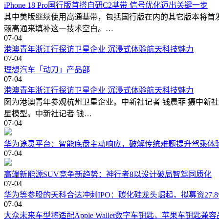
iPhone 18 Pro国行版首搭自研C2基带 信号优化迈出关键一步
其中美版继续使用高通基带，包括国行版在内的其它版本将首发搭载
赖高通来填补这一技术空白。…
07-04
港澳青年浙江行探访卫星企业 沉浸式体验航天科技魅力
07-04
理想汽车「动刀」产品部
07-04
港澳青年浙江行探访卫星企业 沉浸式体验航天科技魅力
图为港澳青年参观杭州卫星企业。中新社记者 钱晨菲 摄中新社记
星模型。中新社记者 钱…
07-04
华为途灵平台：智能底盘主动响应，破解传统难题提升驾乘体
07-04
高端新能源SUV竞争新趋势：神行者8以设计破局智驾同质化
07-04
华为等参股的天科合达冲刺IPO：碳化硅龙头崛起，拟募资27.
07-04
大众未来车型将适配Apple Wallet数字车钥匙，苹果车钥匙兼