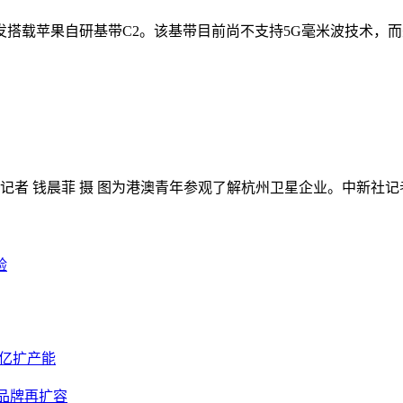
苹果自研基带C2。该基带目前尚不支持5G毫米波技术，而美版iP
者 钱晨菲 摄 图为港澳青年参观了解杭州卫星企业。中新社记者
验
8亿扩产能
容品牌再扩容