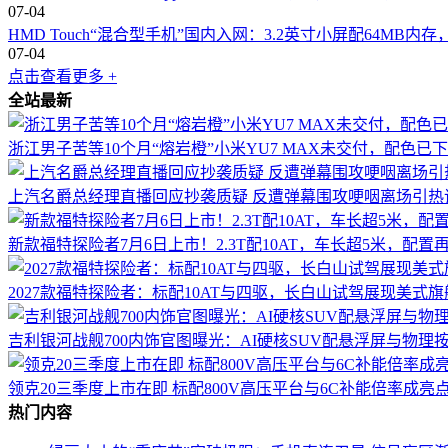
07-04
HMD Touch“混合型手机”国内入网：3.2英寸小屏配64MB
07-04
点击查看更多 +
全站最新
浙江男子苦等10个月“熔岩橙”小米YU7 MAX未交付，配色
上汽名爵总经理直播回应抄袭质疑 反遭弹幕围攻哽咽离场引热
新款福特探险者7月6日上市！2.3T配10AT，车长超5米，配置
2027款福特探险者：标配10AT与四驱，长白山试驾展现美式
吉利银河战舰700内饰官图曝光：AI硬核SUV配悬浮屏与物理
领克20三季度上市在即 标配800V高压平台与6C补能倍率成亮
热门内容