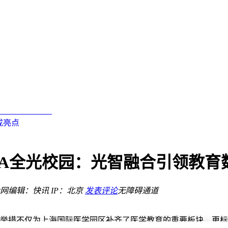
高刷直屏
尬
，安检无忧伴你行
成亮点
G-A全光校园：光智融合引领教
验
网
编辑：快讯
IP：北京
发表评论
无障碍通道
高刷直屏
这一举措不仅为上海国际医学园区补齐了医学教育的重要板块，更