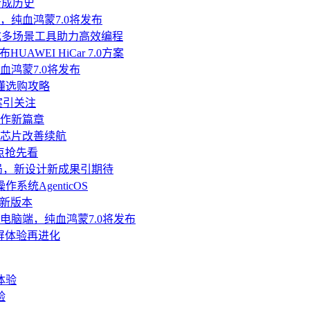
渐成历史
鸿蒙，纯血鸿蒙7.0将发布
发，集成多场景工具助力高效编程
AWEI HiCar 7.0方案
，纯血鸿蒙7.0将发布
懂选购攻略
方案引关注
协作新篇章
纳米芯片改善续航
亮点抢先看
成定局，新设计新成果引期待
统AgenticOS
推新版本
配鸿蒙电脑端，纯血鸿蒙7.0将发布
叠屏体验再进化
验