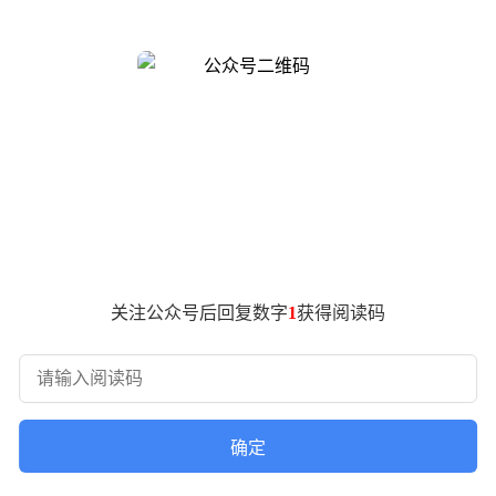
独特的区位优势和产业集聚效应，正吸引着越来越多高端医疗资源
念，将新一代信息技术深度融入校园规划。其中，与华为合作打造
科研、管理全场景的智能基础设施。这种创新实践不仅提升了校园网络
大战略考量：首先是网络性能的革命性提升，40G骨干互联和万兆
离切片技术实现多业务专网融合，在确保安全性的同时降低20
。
里，教师可随时调取高清医学影像资源，与远程专家开展无障碍互
新校区与黄浦校区通过双40G光缆实现跨校区互联，构建起99.9
关注公众号后回复数字
1
获得阅读码
I F5G-A全光园区『领航100』先锋行动”的启动，交大医
光感知、CSI电磁波检测等AI创新应用，推动园区网络向高阶
延伸至每个教室、实验室和宿舍，实际上构建起一个融合感知、算
确定
学人才奠定基础。随着交大医学院实践经验的持续推广，更多行业