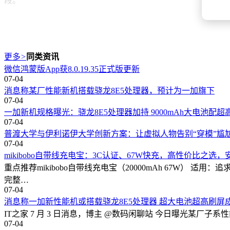
段。
更多
>
同类资讯
微信鸿蒙版App获8.0.19.35正式版更新
07-04
消息称某厂性能新机搭载骁龙8E5处理器，预计为一加旗下
07-04
一加新机规格曝光：骁龙8E5处理器加持 9000mAh大电池配超
07-04
普渡大学与伊利诺伊大学创新方案：让虚拟人物告别“穿模”尴
07-04
mikibobo自带线充电宝：3C认证、67W快充，高性价比之选
重点推荐mikibobo自带线充电宝（20000mAh 67W） 
完整…
07-04
消息称一加新性能机或搭载骁龙8E5处理器 超大电池超高刷屏
IT之家 7 月 3 日消息，博主 @数码闲聊站 今日曝光某厂子系性
07-04