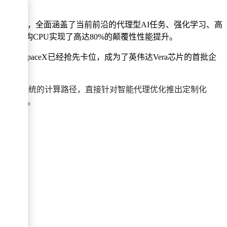
景极其广泛，全面涵盖了当前前沿的代理型AI任务、强化学习、高
6 架构CPU实现了高达80%的颠覆性性能提升。
巨头SpaceX已经抢先卡位，成为了英伟达Vera芯片的首批企
验证。
次绕开传统的计算路径，直接针对智能代理优化推出定制化
力革新潮。