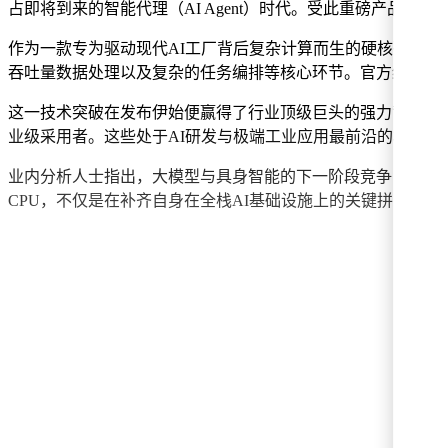
占即将到来的智能代理（AI Agent）时代。受此重磅产品发
作为一款专为驱动现代AI工厂背后复杂计算而生的硬核硬件，V
吞吐量数据处理以及复杂的任务编排等核心环节。官方给出的实测
这一技术突破在发布伊始便赢得了行业顶级巨头的强力背书。据透露，
业级采用者。这些处于AI研发与极端工业应用最前沿的机构
业内分析人士指出，大模型与具身智能的下一阶段竞争，本质
CPU，不仅是在补齐自身在全栈AI基础设施上的关键拼图，也