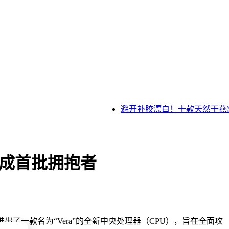
避开补胶漂白！十款天然干燕窝
eX成首批拥抱者
出了一款名为“Vera”的全新中央处理器（CPU），旨在全面攻