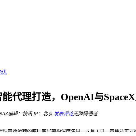
文化
理成效显著
能优
小时
受热捧
，仅售109元
能代理打造，OpenAI与Spac
et资金助力
焦点
NAZ
编辑：快讯
IP：北京
发表评论
无障碍通道
文化
理成效显著
高效运转的底层底层架构深度演进。 6 月 1 日，英伟达正式推