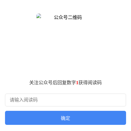
布提振，英伟达在二级市场的夜盘涨幅一度迅速扩大至3%。
era芯片的核心使命是攻克CPU密集型工作负载。它的应用场
数据显示，在处理代理型任务的执行速度上，Vera相比传统的x8
全球头部人工智能实验室OpenAI、Anthropic以及商业航天
入局，无疑将加速该芯片在真实物理与虚拟世界复杂业务中的落地
上是自主智能体在复杂场景下的响应与调度效率之争。英伟达此
极有可能在全行业内掀起一场由x86 向全新AI原生架构迁移的算
关注公众号后回复数字
1
获得阅读码
确定