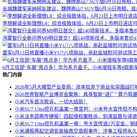
长城魏建军采纳网友建议，魏牌高山7 SUV版6月16日亮相，
李想解读全新理想L8：综合极致体验，6月23日上市明日进店
鸿蒙智行全新问界M9明日首交！超140项新技术，多版本售价47
雷军6月13日将直播小米YU7八项挑战，亲赴盐城慰问测试场
6月工信部“车展”亮点多！华为系方盒子、小米增程车等8款新
热门内容
2026年5月大模型产业变局：资本狂奔下商业化突围战打
2026世界智能产业博览会聚焦：具身智能“进厂” 算力筑基
小米汽车首次败诉，一切大结局！
小米SU7 Ultra挖孔机盖案一审宣判：小米夸大宣传但不
小米法务部再传捷报！四起侵权案胜诉，划清监督与诽谤
小米SU7 Ultra挖孔机盖案一审：夸大宣传退2万定金
小米通报两起空调安装抽真空造假事件：涉事工程师永久