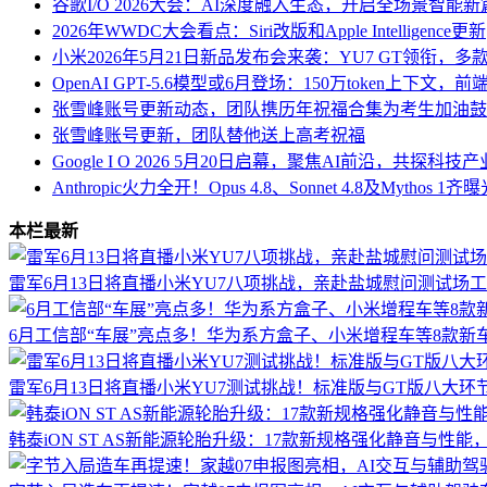
谷歌I/O 2026大会：AI深度融入生态，开启全场景智能新
2026年WWDC大会看点：Siri改版和Apple Intelligence更新
小米2026年5月21日新品发布会来袭：YU7 GT领衔，
OpenAI GPT-5.6模型或6月登场：150万token上下文
张雪峰账号更新动态，团队携历年祝福合集为考生加油鼓
张雪峰账号更新，团队替他送上高考祝福
Google I O 2026 5月20日启幕，聚焦AI前沿，共探科
Anthropic火力全开！Opus 4.8、Sonnet 4.8及Mythos 
本栏最新
雷军6月13日将直播小米YU7八项挑战，亲赴盐城慰问测试场
6月工信部“车展”亮点多！华为系方盒子、小米增程车等8款新
雷军6月13日将直播小米YU7测试挑战！标准版与GT版八大环
韩泰iON ST AS新能源轮胎升级：17款新规格强化静音与性