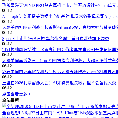
飞傲雪漫天WIND PRO复古耳机上市，半开放设计+40mm单元
06-12
Anthropic计划租赁美数据中心扩基建 拟寻求谷歌母公司Alphab
06-12
大疆美国打响专利战：起诉影石Luna侵权，高额索赔与禁令成
06-12
SpaceX上市引狂热追捧 华尔街名嘴：首日疯涨或埋下隐患
06-12
钉钉换帅风波持续：《置身钉内》作者再发声谈AI开发与阿里
06-12
大疆美国再诉影石：Luna相机被指专利侵权，大疆索赔并求永
06-12
影石美国市场再掀专利战：反诉大疆五项侵权，云台相机技术
06-12
王坚在2026北京智源大会：AI如狗鼻般灵敏，但不会替代人类
06-12
点击查看更多 +
全站最新
全新理想L8 6月23日上市倒计时！Ultra与Livis双版本配置亮