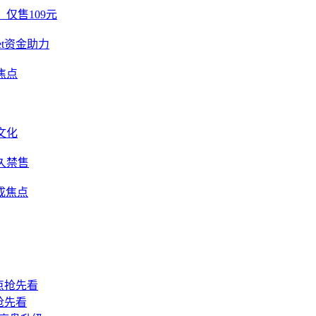
，仅售109元
et资金助力
焦点
文化
久禁售
成焦点
点抢先看