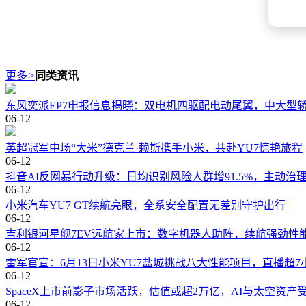
更多
>
同类资讯
东风奕派EP7申报信息揭晓：双电机四驱配电动尾翼，中大型
06-12
英超冠军中场“大米”德克兰·赖斯携手小米，共赴YU7惊艳旅程
06-12
抖音AI反网暴行动升级：日均识别风险人群增91.5%，主动治
06-12
小米汽车YU7 GT续航亮眼，全系安全配置无差别守护出行
06-12
吉利银河星舰7EV远航家上市：数字机器人助阵，续航强劲性
06-12
雷军官宣：6月13日小米YU7盐城挑战八大性能项目，直播超7
06-12
SpaceX上市前影子市场活跃，估值或超2万亿，AI与太空资产
06-12