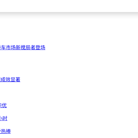
轿车市场新搅局者登场
理成效显著
能优
小时
受热捧