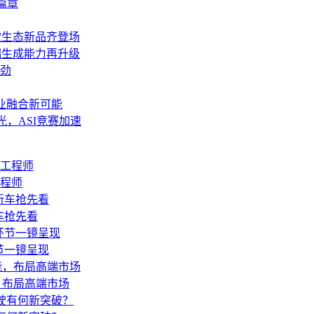
篇章
多款生态新品齐登场
，前端生成能力再升级
劲
技产业融合新可能
1齐曝光，ASI竞赛加速
工程师
车抢先看
节一镜呈现
能，布局高端市场