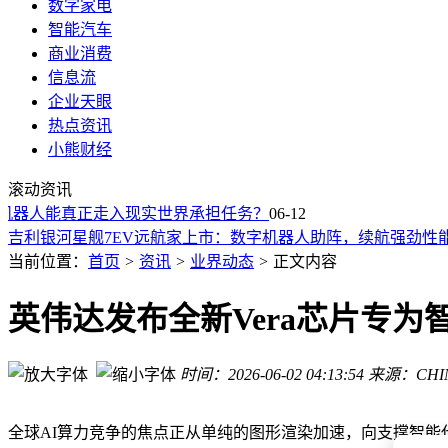
数字家电
智能汽车
商业消费
信息流
企业天眼
热点资讯
小熊财经
钉钉换帅风波持续：《置身钉内》作者再发声谈AI开发与阿里
滚动资讯
抖音AI反网暴行动升级：日均识别风险人群增91.5%，主动治
何种机器人能真正走入现实世界承担任务？
小米汽车YU7 GT续航亮眼，全系安全配置无差别守护出行
06-12
吉利银河星舰7EV远航家上市：数字机器人助阵，续航强劲性
雷军官宣：6月13日小米YU7盐城挑战八大性能项目，直播超7
当前位置：
首页
>
资讯
>
业界动态
>
正文内容
SpaceX上市前影子市场活跃，估值或超2万亿，AI与太空资产
飞傲雪漫天WIND PRO复古耳机上市，半开放设计+40mm单元
英伟达发布全新Vera芯片专为智
Anthropic计划租赁美数据中心扩基建 拟寻求谷歌母公司Alphab
大疆美国打响专利战：起诉影石Luna侵权，高额索赔与禁令成
时间：2026-06-02 04:13:54
来源：CHI
SpaceX上市引狂热追捧 华尔街名嘴：首日疯涨或埋下隐患
钉钉换帅风波持续：《置身钉内》作者再发声谈AI开发与阿里
抖音AI反网暴行动升级：日均识别风险人群增91.5%，主动治
全球AI算力竞争的焦点正从单纯的图形渲染加速，向支撑智能代理