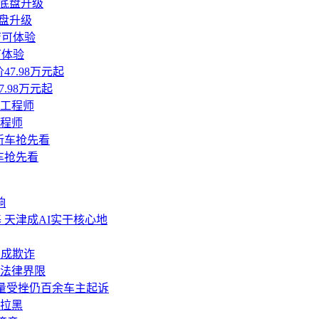
底盘升级
可体验
.98万元起
工程师
车抢先看
响
 天津成AI实干核心地
构成欺诈
法律界限
，销量受挫仍百余车主起诉
拉黑