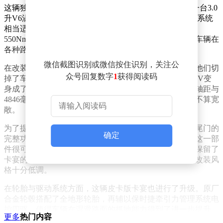
这辆独特的皮卡版卡宴基于2011款卡宴S打造，搭载了一台3.0
升V6涡轮增压柴油发动机。从账面数据来看，这套动力系统
相当适合载货：最大功率达到240马力，峰值扭矩高达
550Nm，配合八速自动变速箱与全时四驱系统，确保了车辆在
各种路况下的稳定行驶。
微信截图识别或微信按住识别，关注公
在改装过程中，施工方对车辆进行了大刀阔斧的改造。他们切
众号回复数字
1
获得阅读码
掉了车顶后半段，并拆除了后排车门，将原本的五门SUV变
身成了双排座舱两门皮卡。尽管保留了原车2895毫米的轴距与
4846毫米的车长，但受限于原车尺寸，车尾货斗空间并不算宽
敞。
为了提升实用性，原车尾门经过重新设计，具备了皮卡尾门的
确定
完整功能。同时，车内还加装了带后挡风玻璃的隔断，这一部
件很可能取自普通皮卡。除了这些改动外，车身钣金均保留了
卡宴的原厂样式，没有加装任何浮夸的改装套件，整体改装风
格十分低调。
在轮胎与驱动系统方面，这辆皮卡版卡宴也进行了升级。原厂
合金轮毂搭配了全地形轮胎，再辅以保时捷牵引力管理系统电
控四驱，使得车辆在湿滑路面的抓地能力得到了进一步提升。
更多
热门内容