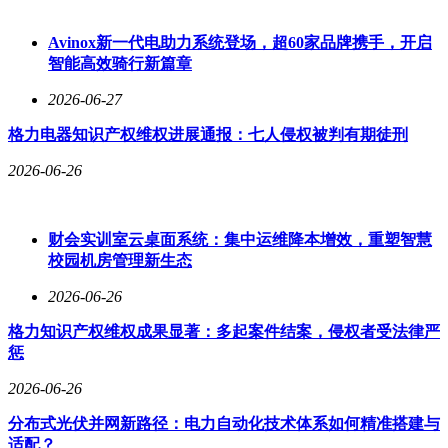
车内布局方面，这辆改装车基本维持了原厂状态。黑色真皮座
椅、座椅加热、双区自动空调以及原装导航主机等配置一应俱
Avinox新一代电助力系统登场，超60家品牌携手，开启
全。值得一提的是，该车为右舵版本，完全符合新西兰的道路
智能高效骑行新篇章
通行规则。
2026-06-27
格力电器知识产权维权进展通报：七人侵权被判有期徒刑
据介绍，这辆卡宴皮卡已经行驶了20.4万公里，表显里程颇
高。目前，该车由新西兰基督城的一家欧洲车经销商代售，标
2026-06-26
价为49996新西兰元，约合人民币20.2万元。为了完成当地法
规认证，原车主前后投入了超过8万新西兰元，如今车辆已取
得了完整的上路资质。
财会实训室云桌面系统：集中运维降本增效，重塑智慧
校园机房管理新生态
有趣的是，这辆皮卡版卡宴并非近期最另类的卡宴改装作品。
此前，一辆基于初代卡宴打造的四门软顶敞篷车在加州完成拍
2026-06-26
卖，最终成交价约为11000美元，同样引起了广泛关注。
格力知识产权维权成果显著：多起案件结案，侵权者受法律严
惩
2026-06-26
分布式光伏并网新路径：电力自动化技术体系如何精准搭建与
适配？