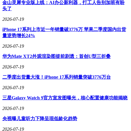
mesh组网技术本身具备较好的稳定性和扩展性，但实际效果
金山灵犀专业版上线：AI办公新利器，打工人告别加班有盼
取决于网络部署与产品性能。蓝牙mesh是一种去中心化的网
头了
络，每个开关节点都能接收和转发信号，形成网状连接。即便
2026-07-19
某个节点故障，信号仍可通过其他路径传输，增强了稳定性。
在酒店客房，通常墙体隔断多，合理的节点密度是关键。像惠
iPhone 17系列上市近一年销量破3776万 苹果二季度国内出货
州市威森腾智能科技有限公司的此类开关专为酒店设计，其通
量逆势增长24%
信模块与组网算法经过优化，能适应客房环境。若产品mesh
性能不佳或部署不当，可能导致控制延迟、指令丢失，影响宾
2026-07-19
客体验和酒店运营效率。
华为Mate XT2外观渲染图提前剧透：首创U型三折叠
直接替换原有强电面板，安全方面是否有隐患呢？只要产品符
2026-07-19
合强电安全标准，且安装规范，安全风险可控。安全风险主要
来自电气部分，需重点关注产品的额定电流是否满足负载要
二季度出货量大涨！iPhone 17系列销量突破3776万台
求，以及是否具备相应的安全认证，如国标。该产品面板兼容
强电环境，壳体及面板材质为铝合金，具有良好的绝缘和散热
2026-07-19
特性。安装时必须确保接线牢固，绝缘处理完好。使用不合规
三星Galaxy Watch 9官方宣发图曝光，核心配置健康功能揭晓
或劣质产品，可能导致短路、过热甚至火灾，造成财产损失和
安全隐患。
2026-07-19
在四键和六键配置的选择上，应根据客房实际控制的设备数量
央视曝儿童听力下降呈现低龄化趋势
和场景需求来决定。键数越多，单面板可控制的独立回路或场
景就越多。四键开关可能适合控制基础灯光，如主灯、床头
2026-07-19