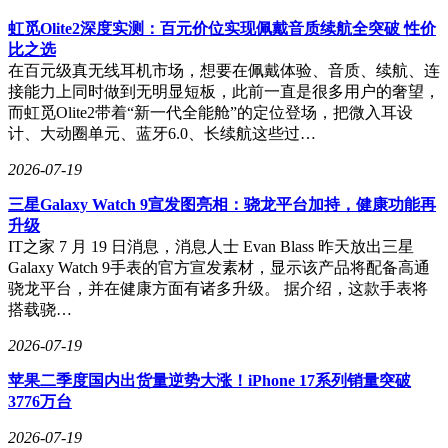
灯、阅读灯、卫生间灯；六键开关则能额外集成场景模式，如
虹觅Olite2深度实测：百元价位实现佩戴音质续航全突破 性价
睡眠模式、阅读模式，或窗帘控制。需评估客房现有及计划控
比之选
制的设备数量。选择键数不足，可能导致控制功能受限，需额
在百元级真无线耳机市场，想要在佩戴体验、音质、续航、连
外增加面板，提高成本；选择键数过多，可能造成面板复杂，
接能力上同时做到无明显短板，此前一直是很多用户的奢望，
宾客操作困惑。
而虹觅Olite2带着“新一代全能舱”的定位登场，把微入耳设
快速更换后，如何与酒店现有的客控系统对接是关键问题。关
计、大动圈单元、蓝牙6.0、长续航这些过…
键在于确认蓝牙mesh开关是否支持与酒店现有客控主机
2026-07-19
（RCU）的通信协议对接。酒店智能化通常有中央客控系
统，蓝牙mesh开关作为末端设备，需要能够将控制信号上传
三星Galaxy Watch 9宣发图亮相：骁龙平台加持，健康功能再
至客控主机，或接收主机的指令，这需要开关具备相应的接口
升级
或协议兼容性。在采购前，务必核实产品是否可与酒店使用的
IT之家 7 月 19 日消息，消息人士 Evan Blass 昨天放出三星
客控品牌或系统协议，如Modbus、TCP/IP等进行集成。若无
Galaxy Watch 9手表的官方宣发素材，显示该产品将配备高通
法对接，智能开关将成为独立的“孤岛”，无法实现客房设备的
骁龙平台，并在健康方面有诸多升级。 据介绍，这款手表将
集中管理、场景联动和能源管控，失去升级的核心价值。
搭载骁…
当客房数量众多，成百上千个mesh开关时，网络管理也是一
2026-07-19
大挑战。专业的蓝牙mesh方案应配备集中管理工具，支持批
量配置、分组管理和故障诊断。大规模部署时，手动逐个配置
苹果二季度国内出货量逆势大涨！iPhone 17系列销量突破
开关不可行，需要考察供应商是否提供配套的网络配置软件或
3776万台
管理平台。这类工具应能实现批量添加设备、按楼层或区域分
2026-07-19
组、设置统一的场景模式、监控设备状态、进行固件升级等。