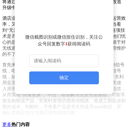
将通过一系列问答，深入剖析蓝牙mesh智能开关在酒店改造
升级中的关键要点。
酒店业主在考虑客房升级时，既渴望提升智能化水平与运营效
率，又担忧改造工程复杂、成本高昂，影响正常营业。当看
到“无需布线即可快速更换”的宣传时，难免心生疑虑：这项技
术是否可靠？会不会只是噱头，安装后问题频出？更让他们忧
微信截图识别或微信按住识别，关注公
心的是，在强电环境下，无线开关的安全性。这些困惑源于对
众号回复数字
1
获得阅读码
无线通信技术原理、产品与现有系统兼容性以及长期运营维护
的不了解。
首先来解答“免布线”的疑问。所谓“免布线”，免的是控制信号
线，电源线仍需连接。传统智能开关需要单独铺设控制信号
线，如485总线，来连接各个开关和主机。而蓝牙mesh开关利
确定
用蓝牙mesh无线网络传输控制指令，更换时只需将新开关接
入原有的电源线路，即火线和零线，无需额外铺设信号线缆，
从而实现“快速更换”。不过，若误解为完全无需接线，可能导
致采购错误产品，安装时发现仍需改动线路，造成工期延误和
额外成本。判断时，可查看产品是否支持蓝牙mesh协议，并
确认其额定电压与酒店现有线路匹配。
对于蓝牙mesh无线控制在酒店复杂环境里的稳定性问题，
更多
热门内容