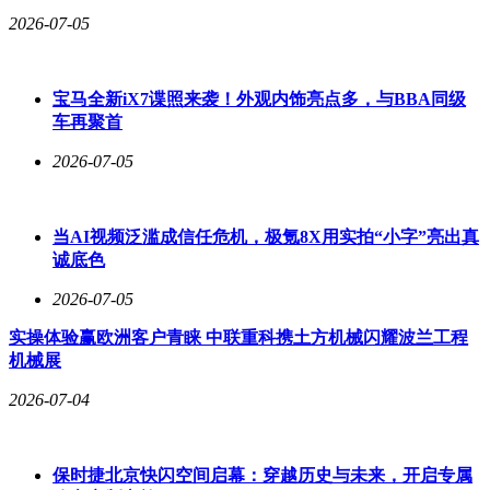
鲜度均有更高要求，固定成本显著高于普通门店。煲仔皇创始
2026-07-05
人薛国巍透露，一家门店改造为板前模式（不含租金）需投入
约70万元，几乎相当于从零开一家新店。
中式烹饪的复杂性，进一步限制了板前模式的规模化发展。日
宝马全新iX7谍照来袭！外观内饰亮点多，与BBA同级
料Omakase之所以能在板前模式中成功，核心在于刺身、寿司
车再聚首
等菜品工序简洁，主厨可独立完成从备料到呈现的全流程，且
2026-07-05
动作优雅适合观赏。而中式烹饪讲究高温、多工序与团队协
作，一道菜可能涉及炒、蒸、炖、炸等多个环节，板前空间难
以容纳过多后厨设备。不过，也有观点认为，板前模式可优化
服务动线与生产动线，通过厨师直接端菜给顾客的方式，节省
当AI视频泛滥成信任危机，极氪8X用实拍“小字”亮出真
部分用人成本。
诚底色
不同餐饮业态对板前模式的适应程度差异显著。对于快餐小吃
2026-07-05
而言，板前模式是效率加速器。煲仔皇改造后，翻台率提升1-
实操体验赢欧洲客户青睐 中联重科携土方机械闪耀波兰工程
2轮，营业额同步增长；甘食记成都肥肠粉的翻台率稳定在12-
机械展
15轮。然而，中式炒菜类门店面临更大挑战。高温油炒、大量
前期预制与复杂工序，若搬至前场需重组工艺链条，否则高峰
2026-07-04
期效率将被拖慢。综合来看，中式板前模式主动放弃了部分效
率，也拒绝通过压缩食材与人力成本换取利润，因此高度依赖
核心商圈的高客流与高客单价。一旦门店选址客流不足或流量
保时捷北京快闪空间启幕：穿越历史与未来，开启专属
下滑，翻台率无法达标，商业模型便可能失衡。