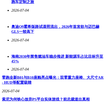
跑车定制之旅
从Bistro到山野风，再到板前模式，近年餐饮风口看似品类各
2026-07-04
异，底层逻辑却高度相似——均是将高端餐饮的仪式感与精致
感平民化，实现“消费降级中的升级”。Bistro将法餐的松弛感
与仪式感从米其林餐厅下放至人均百余元的餐厅；中式板前则
将日料Omakase的仪式感从千元人均场景延伸至几十至几百元
奥迪Q9霍希版路试谍照流出，2026年首发欲与迈巴赫
的中餐领域。这些模式通过文化叙事，为消费者提供专属体验
GLS一较高下
感，对冲餐饮同质化问题。Bistro融合法式概念与中式烹饪，
2026-07-04
山野风强调“产地直采、手作器物、应季食材”，中式板前则融
合日本板前仪式与中式烹饪技法，营造“熟悉的陌生感”——既
有异域文化的高级感，又保留本土口味。
海南2030年禁售燃油车稳步推进 新能源车占比目标升至
这些模式均致力于打造“精致化的烟火气”，满足消费者在社交
45%
媒体上的传播需求。传统中式餐饮的烟火气常与嘈杂、油腻、
2026-07-04
市井相关联，而山野风通过陶制手作餐具与绿植营造闲适氛
围，中式板前则以炉火、铁板与利落刀工展现直白的烟火气。
零跑全新B01与B10座舱亮点曝光：双零重力座椅、大尺寸AR
它们将烟火气美化、滤镜化，使其成为消费者可安全消费
- HUD等配置吸睛
的“景观”。在社交媒体主导的餐饮时代，用餐场景与消费选择
已成为年轻消费者传递生活态度的方式。中式板前等精致化餐
2026-07-04
饮模式，恰好提供了绝佳的社交素材与情绪出口。
索尼为何铁心放弃PS平台实体游戏？前总裁道出真相