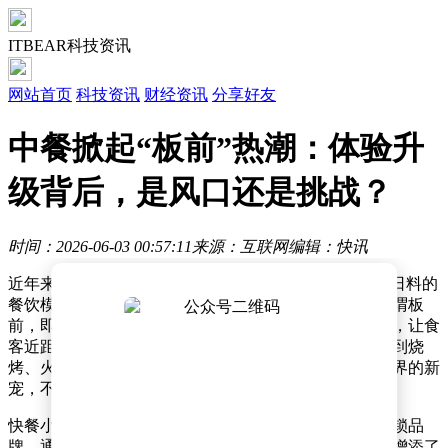
ITBEAR科技资讯
网站首页
科技资讯
财经资讯
分享好友
中餐掀起“板前”热潮：体验升
级背后，是风口还是挑战？
时间：2026-06-03 00:57:11
来源：互联网
编辑：快讯
近年来，餐饮行业掀起了一股“板前”风潮，这种起源于日料的
餐饮模式，正迅速渗透至中式餐饮的各个细分领域。所谓板
前，即将后厨搬至顾客面前，厨师在操作台上现场烹饪，让食
客近距离感受食材处理与烹饪的全过程。从寿司、拉面到烧
烤、火锅，再到川菜、湘菜，板前模式似乎正成为餐饮界的新
宠，不少餐厅因此成为当地的“排队王”。
快餐小吃领域较早尝试板前模式。煲仔皇、甘食记等连锁品
牌，通过将食材处理与烹饪过程公开呈现，为平价快餐增添了