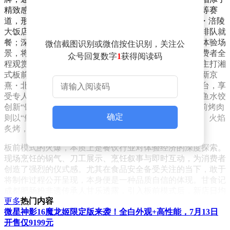
精致感。如今，这股风潮已蔓延至烧烤、火锅及地方菜等赛
道，形成“万物皆可板前”的态势。例如，上海的叙山河・涪陵
大饭店，人均消费百余元，凭借板前模式吸引大量顾客排队就
餐；深圳的老牌川菜品牌巴蜀风・传味川菜，新增板前体验场
微信截图识别或微信按住识别，关注公
景，将煮、蒸、炸、烤等核心川菜技法前置展示，让消费者全
众号回复数字
1
获得阅读码
程观赏烹饪过程。湘菜领域也涌现出板前酉码等品牌，主打湘
式板前，菜单涵盖红烧甲鱼、小炒黄牛肉等经典菜品。新京
熹・北京涮肉的国贸银泰店引入板前模式，顾客围坐吧台，享
受专人代涮服务，同时观看戏曲展演与花式调酒；船歌鱼水饺
创新“饺 Omakase”板前模式，明档现包现煮；蒋不腻板前烤肉
确定
则以“鲜切和牛 + 现场炙烤表演”为特色，厨师当面切肉、火焰
炙烤，视觉冲击力十足。
板前模式的火爆，本质上是餐饮行业对体验经济的深度探索。
现场烹饪的锅气、刀工展示、烹饪叙事与即时互动，为消费者
创造了强烈的仪式感。尤其在食品安全备受关注的当下，敢于
将制作过程公开呈现，本身便是一种品质自信的体现。甘食记
成都肥肠粉非遗传承人甘乐透露，引入板前模式后，新店日均
更多
热门内容
客流约2万，60%的路人会驻足关注，进店率较原有门店提升
微星神影16魔龙姬限定版来袭！全白外观+高性能，7月13日
30%-40%。然而，极致体验的背后，是高昂的成本压力。合众
开售仅9199元
和创始人姚哲指出，板前店对设备、员工厨艺与服务、食材新