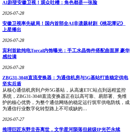
AI剧登安徽卫视！观众吐槽：角色都是一张脸
校园上空，远远望去，和科幻剧里的外星飞船毫无二致。
2026-07-28
几个男生本想偷偷耍个帅，没想到夜光气球越飞越高，直接飘
满了校园上空，把全校师生都吓得不轻，一场“外星人入侵”的
安徽卫视率先破局！国内首部全AI非遗题材剧《桃花潭记》
大型乌龙就此上演。林小雨立刻上前制止他们，几个男生却一
上星播出
脸得意，不以为然地说：“不就是几个气球吗？好看又好玩，
2026-07-28
能有什么危险？”
宾利首款纯电Torcal内饰曝光：手工水晶饰件搭配曲面屏 豪华
汪汪护卫队见状，立刻开启硬核安全教育。墩墩一脸严肃地指
感拉满
出：“高空漂浮物会遮挡视线、干扰校园空域，一旦飘入高压
电线，极易缠绕线路，引发短路、漏电甚至火灾事故，这是严
2026-07-28
重的水电安全隐患！”周小伦也认真补充道：“大量气球聚集高
空，夜间光线刺眼，会误导师生视线，引发恐慌踩踏。而且氦
ZBG31-3048直流变换器：为通信机房与5G基站打造稳定供电
气球属于易燃易爆物品，靠近火源、电器设备，极易发生爆炸
坚实后盾
燃烧，造成人身伤害和消防安全事故！”随意在校园高空放飞
从核心通信机房到户外5G基站，从高速ETC站点到远程监控
漂浮物，还会影响校园环境，掉落的气球碎片、灯珠零件会造
系统，ZBG31-3048直流变换器正在以高可靠、易部署、免维
成垃圾污染，甚至有零件坠落砸伤路人的风险。
护的核心优势，为整个通信网络的稳定运行筑牢供电防线，成
为通信行业数字化转型路上不可或缺的…
听完护卫队的科普，几个男生脸色瞬间发白，这才意识到自己
闯了大祸，看着漫天飞舞的夜光气球，再也笑不出来了。随
2026-07-27
后，在老师和护卫队的配合下，大家利用工具逐步回收高空气
推理巨匠东野圭吾离世，文学星河陨落但超级IP光芒永续
球，清理现场隐患，彻底消除了校园上空的安全风险。