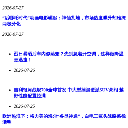
2026-07-27
林小雨对着所有同学总结道：“很多看似好玩的网红玩具，都
暗藏安全隐患！不明高空漂浮物、易燃易爆玩具、无安全认证
“后哪吒时代”动画电影崛起：神仙扎堆，市场热度攀升却难掩
的网红产品，都不能随意带入校园玩耍，安全永远比好玩重
两极分化
要！”这场闹剧虽然让人哭笑不得，但也给所有同学上了一堂
生动的校园安全课。
2026-07-27
烈日暴晒后车内似蒸笼？先别急着开空调，这样做降温
更迅速！
2026-07-26
吉利银河战舰700全球首发 中大型插混硬派SUV亮相 越
野性能配置拉满
2026-07-25
欧洲热浪下：格力美的海尔“各显神通”，白电三巨头战略路径
渐明