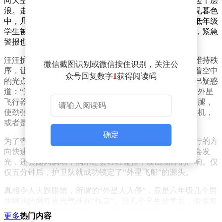
向天空，这一声喊叫如同投入平静湖面的石子，瞬间激起千层
浪。走廊上原本悠闲欣赏晚霞的师生们齐刷刷抬头，只见暮色
中，几个光点拖着细碎的光影缓缓移动，神秘感十足。低年级
学生被吓得哇哇大哭，纷纷躲进教室，校园里乱作一团，紧急
警报也随之拉响。
汪汪护卫队迅速集结，火速赶往现场。队长林小雨一边维持秩
微信截图识别或微信按住识别，关注公
序，让同学们有序退回室内，避免扎堆围观，一边紧盯着空中
众号回复数字
1
获得阅读码
的光点，眉头紧锁。金毛墩墩仰头观察许久后，甩着尾巴疑惑
道：“这飞行速度慢悠悠的，也没有动力轰鸣声，不像是外星
飞行器，可怎么看着这么眼熟呢？”柯基小伦则踮着小短腿，
使劲张望，耳朵微微晃动，猜测道：“会不会是新型无人机，
或者是同学们的玩具？”
确定
为了查明真相，护卫队开启高空侦查模式，顺着光点飞行的方
向快速追踪。随着天色渐暗，光点愈发清晰，它们不仅会发
光，还会随风飘动，偶尔还会轻轻碰撞，发出细碎的声响。仅
仅五分钟后，护卫队就成功锁定了“外星飞船”的源头。
真相令人大跌眼镜，所谓的“外星人入侵”，竟是六年级几个男
生网购的网红夜光气球在“作祟”。这几个男生放学后，偷偷将
装满氦气的夜光气球带到操场玩耍。气球自带LED闪光灯，在
更多
热门内容
暮色中闪闪发光，他们松手后，气球便随风飘向高空，悬浮在