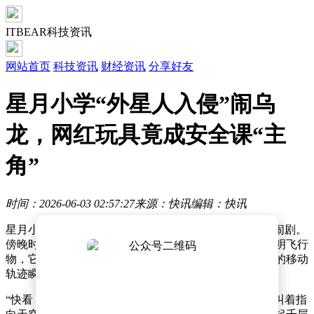
ITBEAR科技资讯
网站首页
科技资讯
财经资讯
分享好友
星月小学“外星人入侵”闹乌
龙，网红玩具竟成安全课“主
角”
时间：2026-06-03 02:57:27
来源：快讯
编辑：快讯
星月小学近日经历了一场令人啼笑皆非的“外星人入侵”闹剧。
傍晚时分，校园上空突然出现数个闪烁着五彩光芒的不明飞行
物，它们忽高忽低、忽明忽暗，在空中缓慢盘旋，诡异的移动
轨迹瞬间引发全校恐慌。
“快看！天上飞着发光的东西！”最先发现异常的同学尖叫着指