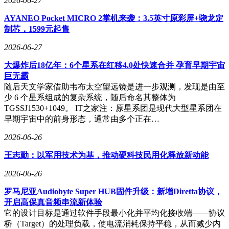
2026-06-27
AYANEO Pocket MICRO 2掌机来袭：3.5英寸原彩屏+骁龙定
制芯，1599元起售
2026-06-27
大爆炸后18亿年：6个星系在红移4.0处快速合并 孕育早期宇宙
巨无霸
随后天文学家借助韦布太空望远镜是进一步观测，发现是由至
少 6 个星系组成的复杂系统，随后命名其整体为
TGSSJ1530+1049。 IT之家注：原星系团是现代大型星系团在
早期宇宙中的前身形态，通常由多个正在…
2026-06-26
王志勤：以军用技术为基，推动硬科技民用化释放新动能
2026-06-26
罗马尼亚Audiobyte Super HUB固件升级：新增Diretta协议，
开启高保真音频串流新体验
它的设计目标是通过软件手段最小化并平均化接收端——协议
桥（Target）的处理负载，使电流消耗保持平稳，从而减少内