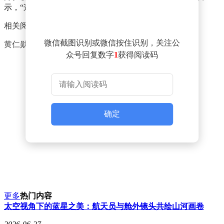
示，“这是什么东西？味道太奇怪了”。
相关阅读：
微信截图识别或微信按住识别，关注公
黄仁勋逛南锣鼓巷，手拿蜜雪冰城、还喝豆汁
众号回复数字
1
获得阅读码
确定
更多
热门内容
太空视角下的蓝星之美：航天员与舱外镜头共绘山河画卷