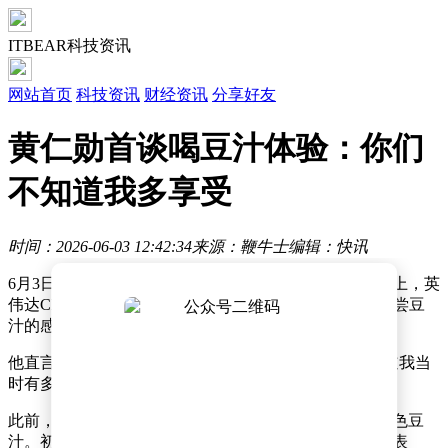
ITBEAR科技资讯
网站首页
科技资讯
财经资讯
分享好友
黄仁勋首谈喝豆汁体验：你们
不知道我多享受
时间：2026-06-03 12:42:34
来源：鞭牛士
编辑：快讯
6月3日消息，在昨日举办的台北国际电脑展媒体见面会上，英
伟达CEO黄仁勋在演讲时，首度聊起此前在北京打卡品尝豆
汁的感受。
他直言，“说真的，如果你没看到我的表情，你就不知道我当
时有多享受”。
此前，黄仁勋在北京南锣鼓巷之行被偶遇品尝老北京特色豆
汁。初次入口后，黄仁勋眉头紧锁露出痛苦面具，当场表