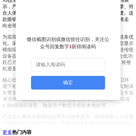
AI技术从实验室到消费场景的转化能力。公司副总裁王玮表
示，产品凝聚了三大核心价值：自主研发的语音翻译引擎、符
合人体工学的轻量化设计，以及开放协作的产业生态构建。这
款眼镜不仅是技术展示的载体，更承载着推动中国AI标准走
向全球的愿景。
为实现40克的极致重量，研发团队从材料到结构进行全链条优
微信截图识别或微信按住识别，关注公
化。采用新型树脂波导光学方案替代传统镜片，定制微型显示
众号回复数字
1
获得阅读码
模组缩小体积，镜架选用航空级复合材料，主板集成度较传统
设备提升40%。通过一体化成型工艺减少冗余部件，配合低功
耗芯片与智能电源管理算法，在保证8小时续航的同时，将整
机重量控制在两枚鸡蛋左右。
核心技术层面，设备搭载多模态AI降噪系统，可在80分贝环
确定
境下精准拾取人声。基于科大讯飞20年语音技术积累，其翻译
引擎支持65种语言实时互译，特别针对商务谈判场景优化专业
术语库。端侧部署的星火X2大模型依托华为昇腾算力，实现
0.3秒级响应速度，确保用户数据全程在本地处理。
产品定位聚焦高频移动场景中的效率提升。跨境商务人士可通
过镜腿触控启动同声传译，参会者能实时将演讲内容转化为文
字纪要，演讲者则可借助虚拟提词功能保持眼神交流。与翻译
更多
热门内容
耳机形成差异化竞争，该设备通过视觉+听觉的融合交互，填