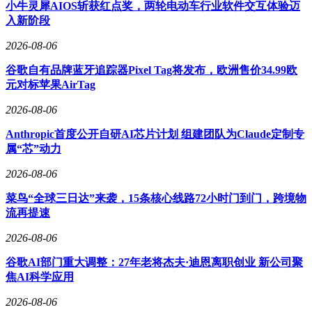
小牛灵犀AIOS斩获红点奖，两轮电动车行业软件交互体验迈
补了面对面沟通场景中的技术空白。
入新阶段
据研发团队透露，设备已通过极端环境测试，在-20℃至50℃
2026-08-06
区间保持稳定性能。针对不同脸型用户，提供三种鼻托尺寸与
可调节镜腿设计。后续迭代将增加健康监测模块，通过非接触
谷歌自有品牌蓝牙追踪器Pixel Tag将发布，欧洲售价34.99欧
式传感器实现心率、疲劳度等数据采集。
元对标苹果AirTag
这款智能眼镜的推出，标志着AI技术从单一语音交互向多模
2026-08-06
态感知的跨越。其轻量化设计理念与场景化功能开发，为智能
Anthropic首度公开自研AI芯片计划 组建团队为Claude定制专
穿戴设备突破"尝鲜型"消费阶段提供了新范式。随着国产化算
属“芯”动力
力生态的完善，中国AI企业正在全球竞争中构建从硬件到算
法的完整技术壁垒。
2026-08-06
菜鸟“全球三日达”来袭，15条核心线路72小时门到门，跨境物
流再提速
2026-08-06
谷歌AI部门重大调整：27年老将杰夫·迪恩离职创业 新公司聚
焦AI科学应用
2026-08-06