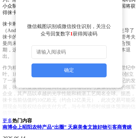
小众制造商战略的重要布局。若交易顺利达成，红杉中国将获
得徕卡近半数股权，为其进一步收购剩余股份奠定基础。
徕卡剩余55%股份由奥地利亿万富翁安德烈亚斯·考夫曼
微信截图识别或微信按住识别，关注公
（Andreas Kaufmann）家族持有。2012年，考夫曼家族主导了
众号回复数字
1
获得阅读码
徕卡的私有化进程，继承了这家企业的大部分股权。尽管考夫
曼尚未公开表态出售意向，但内部消息显示，若报价符合预
期，这位执掌徕卡十余年的企业家愿套现离场，实现资本退
出。
作为精密光学领域的标杆品牌，徕卡的历史可追溯至19世纪中
确定
叶。1869年，恩斯特·莱茨（Ernst Leitz）在德国韦茨拉尔创立
了一家显微镜作坊，这便是徕卡的前身。经过一个多世纪的发
展，徕卡从显微镜制造商转型为高端相机与摄像机领域的领军
企业，其产品以卓越的光学性能和精湛工艺闻名全球。据悉，
徕卡当前估值约10亿欧元（约合12亿美元），此次交易可能采
用现金与股权结合的支付方式，与今年早些时候媒体预测的估
值范围一致。
更多
热门内容
徕卡曾于法兰克福证券交易所上市，后因考夫曼家族的私有化
南博会上昭阳农特产品“出圈” 天麻美食文旅好物引客商青睐
计划退市。若红杉中国成功收购，这家百年企业将再次面临所
有权变更。值得注意的是，红杉中国在高端制造领域的投资布