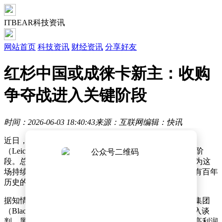
ITBEAR科技资讯
网站首页
科技资讯
财经资讯
分享好友
红杉中国或成徕卡新主：收购
争夺战进入关键阶段
时间：2026-06-03 18:40:43
来源：互联网
编辑：快讯
近日，一场围绕德国高端相机制造商徕卡相机股份公司
（Leica Camera AG）控制权的争夺战，正悄然进入关键阶
段。总部位于香港的投资公司红杉中国（HSG），已成为这
场持续多年博弈中的有力竞争者，有望最终掌控这家拥有百年
历史的精密光学企业。
据知情人士透露，红杉中国正与全球知名投资机构黑石集团
（Blackstone Inc.）就收购其持有的徕卡45%股份展开深入谈
判。黑石集团于数年前购入这部分股权，此举是其投资高利润