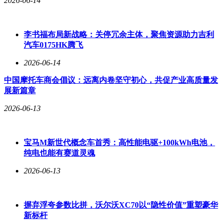
2026-06-14
局并非首次——此前，该机构已获得英国音响设备公司
Marshall Group AB的控股权，旗下Marshall放大器被誉为摇滚
界的“圣杯”级设备。
李书福布局新战略：关停冗余主体，聚焦资源助力吉利
汽车0175HK腾飞
此次收购若落地，不仅将改写徕卡的股权结构，也可能为其未
来发展注入新动能。红杉中国在科技与消费领域的资源整合能
2026-06-14
力，或为徕卡在数字化影像时代拓展市场提供助力。然而，交
易仍需克服多重挑战，包括考夫曼家族的最终决策、监管审批
中国摩托车商会倡议：远离内卷坚守初心，共促产业高质量发
以及支付方式的谈判等。这场跨越欧亚的资本博弈，正吸引着
展新篇章
全球高端制造与投资界的目光。
2026-06-13
宝马M新世代概念车首秀：高性能电驱+100kWh电池，
纯电也能有赛道灵魂
2026-06-13
摒弃浮夸参数比拼，沃尔沃XC70以“隐性价值”重塑豪华
新标杆