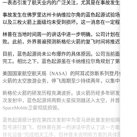
一表态引发了航天业内的广泛关注，尤其是在事故发生后，外
事故发生在佛罗里达州卡纳维拉尔角的蓝色起源试验场地。林
以及三枚火箭上面级均未受到损坏。这一消息在一定程度上缓
林普在当地时间周一的讲话中进一步明确，公司计划在今年年
败。此前，外界普遍预测新格伦火箭的复飞时间将推迟至202
目前，蓝色起源尚未公布爆炸的具体原因。公司当前面临特殊的战
完工。相比之下，蓝色起源虽在卡纳维拉尔角规划了第二座发
美国国家航空航天局（NASA）的阿耳忒弥斯系列登月任务高
火箭的太空旅游业务，停飞周期至少持续两年，以集中资源支
新格伦火箭的研发历程充满波折。该火箭历经多年研发和多次延
次发射中，蓝色起源将两颗火星探测器送入太空，并首次实现助
SpaceMobile卫星彻底损毁。
蓝色起源原计划在第四次发射中为亚马逊批量发射组网卫星。
型号进行复飞，但林普在周一的讲话中否认了这一方案。不过
体化设备”完成相关工序，但林普未说明新方案的具体形式。