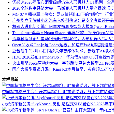
优必选2026年发布消费级超仿生人形机器人U1系列，全渠
2026全球数字经济大会：马斯克人形机器人量产提速 具
MG 07直播被骂上热搜：网友情绪出口下的“躺枪”与行
广州华立学院禁小米汽车入校引热议：是安全考量还是品
机器人进化新引擎：阿里发布具身智能大模型Qwen-Robo
Transformer奠基人Noam Shazeer再离谷歌，投身Open
清华教授领衔！星动纪元融资超40亿，人形机器人“闯入
OpenAI收购Ona补足Codex短板，加速布局AI编程赛道与An
豆包与千问7月15日同步关停智能体功能，新规下AI拟
HDC 2026发布HarmonyOS 7，华为借Agent OS开启
火山引擎Force原动力大会：字节跳动豆包大模型2.1 Pr
国产大模型赛道升温：Kimi K3本月将至，参数超2.5万
本栏最新
中国超市格局生变：沃尔玛领跑，胖东来逆袭，线下超市转型
小米汽车新品牌“SkyNomad”亮相 增程式SUV昆仑N3 2026年