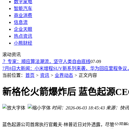
数字家电
智能汽车
商业消费
信息流
企业天眼
热点资讯
小熊财经
52岁字节员工宣布退休，网友：HR连夜学习SOP
滚动资讯
太阳谷峰会启幕：库克携接班人亮相，AI大佬与科技巨头齐聚
从？专家：顺应算法潮流，坚守人类自由底线
奔驰纯电GLC鎏金版上市，机械素质与智能双优，33.98万起
07-09
7月8日大新闻：小米增程SUV新系列来袭，华为回应里程争议，B
SpaceX估值“冰火两重天”：市场分歧背后，究竟在为谁买单？
当前位置：
首页
>
资讯
>
业界动态
>
正文内容
中国超市格局生变：沃尔玛领跑，胖东来逆袭，线下超市转型
Meta转向自研AI模型：Muse Image登场，或推动商业化能力
新格伦火箭爆炸后 蓝色起源C
OPPO杭州研发总部易主，山子高科新方案“双O对话”重塑地标
乘联分会：6月小米汽车新能源乘用车零售34738辆
时间：2026-06-03 18:45:43
来源：快讯
小红书IPO遭前员工实名举报，当事人发声
52岁字节员工宣布退休，网友：HR连夜学习SOP
太阳谷峰会启幕：库克携接班人亮相，AI大佬与科技巨头齐聚
蓝色起源公司首席执行官戴夫·林普近日对外透露，尽管公司新