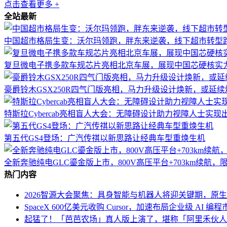
点击查看更多 +
全站最新
中国超市格局生变：沃尔玛领跑，胖东来逆袭，线下超市转型
复旦微电子携多款车规芯片亮相北京车展，展现中国芯硬核实
豪爵铃木GSX250R四气门版亮相，马力升级设计焕新，或延
特斯拉Cybercab亮相盲人大会：无障碍设计助力视障人士实
第五代GS4登场：广汽传祺以新思路让经典车型重焕生机
全新奔驰纯电GLC鎏金版上市，800V高压平台+703km续航，
热门内容
2026智源大会聚焦：具身智能与机器人将迎关键期，原
SpaceX 600亿美元收购 Cursor，加速布局企业级 AI 编程
起猛了！「芭芭农场」真人版上演了，堪称「阿里禾伙人