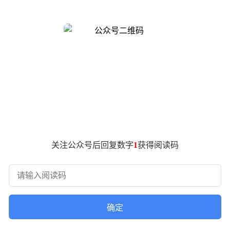
界普遍对蓝色起源的复飞时间表持悲观态度。
普表示，爆炸发生后，发射台的大部分基础设施受损情况好于预
解了外界对蓝色起源发射能力的担忧。
底前再次执行发射任务。这一时间表被业内人士认为相当激进，
7年，主要原因是发射台损毁严重，而该发射台是蓝色起源目前唯
略挑战：2016年，SpaceX的猎鹰9号火箭在发射台爆炸后
射台，但该项目仍处于初期建设阶段，短期内难以投入使用。
度依赖蓝色起源的新格伦火箭。为配合这一项目，蓝色起源已全
持登月计划。
关注公众号后回复数字
1
获得阅读码
期后，于2025年1月完成首飞。首射表现亮眼，上面级首次尝
推器在海上无人回收船着陆。今年4月，这枚回收后的助推器再
爆炸发生时，卫星尚未吊装上箭，因此未受影响。此前有业内猜
确定
，他透露公司将优化火箭转运至发射台以及起竖上架的作业方式