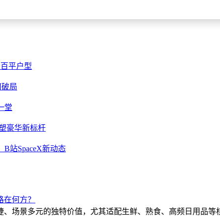
适合百平户型
何破局
一堂
重塑豪华新标杆
站SpaceX新动态
路在何方？
捷、场景多元的独特价值，尤其适配生鲜、熟食、高频日用品等