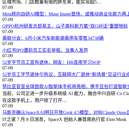
区域市场、门店数量有限的胖东来，能实现超5…
07-09
Meta转向自研AI模型：Muse Image登场，或推动商业化能力
07-09
OPPO杭州研发总部易主，山子高科新方案“双O对话”重塑地标
07-09
乘联分会：6月小米汽车新能源乘用车零售34738辆
07-09
小红书IPO遭前员工实名举报，当事人发声
07-09
52岁字节员工宣布退休，网友：HR连夜学习SOP
07-09
52岁员工字节退休引热议，互联网大厂退休“新场景”见证行业
07-09
努比亚官宣全球首款AI智能体手机将亮相，携手豆包打造智能
当前，公司正进一步升级系统级 AI 能力，融合中兴自研 C
在这款手机上，用户除了打开…
07-09
马斯克确认SpaceXAI明日开放Grok 4.5模型，对标Claude Op
IT之家 7 月 8 日消息，SpaceX 创始人兼首席执行官 Elon M
07-09