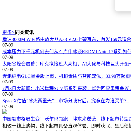
更多
>
同类资讯
腾达3000M WiFi路由放大器A33 V2.0上架京东，首发169元
07-09
成本压力下千元机何去何从？卢伟冰谈REDMI Note 17系列如
07-09
太阳谷峰会启幕：库克携接班人亮相，AI大佬与科技巨头齐聚
07-09
奔驰纯电GLC鎏金版上市，机械素质与智能双优，33.98万起
07-09
7月8日大新闻：小米增程SUV新系列来袭，华为回应里程争议，B
07-09
SpaceX估值“冰火两重天”：市场分歧背后，究竟在为谁买单？
07-09
中国超市格局生变：沃尔玛领跑，胖东来逆袭，线下超市转型
相较于线上购物，线下超市具备直观体验、即时获取、售后便