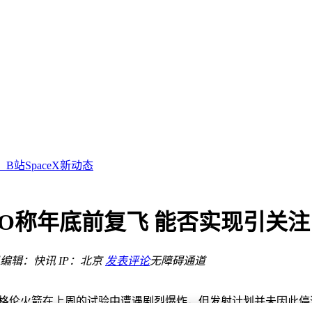
一堂
重塑豪华新标杆
站SpaceX新动态
路在何方？
再上新台阶
EO称年底前复飞 能否实现引关注
编辑：快讯
IP：北京
发表评论
无障碍通道
一堂
格伦火箭在上周的试验中遭遇剧烈爆炸，但发射计划并未因此停滞