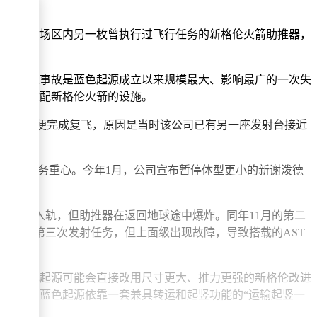
期。发射场区内另一枚曾执行过飞行任务的新格伦火箭助推器，
因为此次事故是蓝色起源成立以来规模最大、影响最广的一次失
一一座适配新格伦火箭的设施。
，仅用数月便完成复飞，原因是当时该公司已有另一座发射台接近
面调整业务重心。今年1月，公司宣布暂停体型更小的新谢泼德
试便成功入轨，但助推器在返回地球途中爆炸。同年11月的第二
次用于第三次发射任务，但上面级出现故障，导致搭载的AST
测，蓝色起源可能会直接改用尺寸更大、推力更强的新格伦改进
。此前，蓝色起源依靠一套兼具转运和起竖功能的“运输起竖一