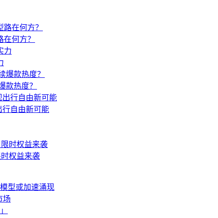
路在何方？
力
续爆款热度？
现出行自由新可能
限时权益来袭
生模型或加速涌现
市场
」