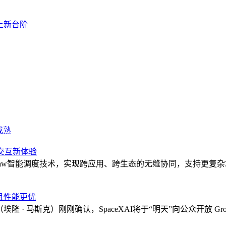
再上新台阶
成熟
交互新体验
o Claw智能调度技术，实现跨应用、跨生态的无缝协同，支持
us且性能更优
usk（埃隆 · 马斯克）刚刚确认，SpaceXAI将于“明天”向公众开放 Gr