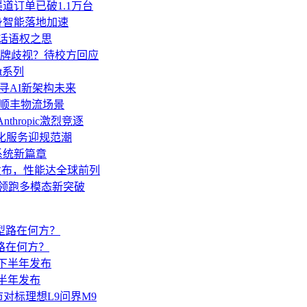
道订单已破1.1万台
身智能落地加速
业话语权之思
牌歧视？待校方回应
t系列
AI探寻AI新架构未来
”顺丰物流场景
thropic激烈竞逐
人化服务迎规范潮
操作系统新篇章
o发布，性能达全球前列
亿领跑多模态新突破
路在何方？
下半年发布