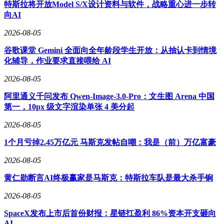
特斯拉将开放Model S/X设计资料与软件，战略重心进一步转
级的Amazon Connect，亚马逊云科技的每一步都紧贴企业实际
向AI
需求。Amazon Quick Desktop作为一款统一、跨生态的工作助
手Agent，直接驻留在用户本地桌面，通过开放的MCP协议连
2026-08-05
接外部工具，通过沙箱环境执行任务。它既能调用浏览器完成
谷歌课堂 Gemini 全面向全年龄段学生开放：从抽认卡到情境
信息搜集，又能生成各类办公文件，甚至在需要开发能力时，
化辅导，作业要求直接喂给 AI
还能直接调用开发者工具Kiro，让代码Agent在后台处理相关
任务。
2026-08-05
与一些“龙虾式”Agent不同，Amazon Quick Desktop更注重与企
阿里通义千问发布 Qwen-Image-3.0-Pro：文生图 Arena 中国
业内部系统的兼容性和安全性。它能够接入企业内部系统，继
第一，10px 级文字渲染单张 4 美分起
承原有权限，留下操作记录，支持审计追踪，确保不会将员工
的主力电脑变成安全盲区。这种设计理念在企业AI进入深水
2026-08-05
区后显得尤为重要。
1个月亏掉2.45万亿元 马斯克发帖自嘲：我是（前）万亿富豪
在模型合作方面，亚马逊云科技同样展现出了前瞻性和开放
2026-08-05
性。过去几年，亚马逊云科技与Anthropic的合作深入而广泛。
截至目前，已有超过10万家客户在Amazon Bedrock上运行
黄仁勋断言AI终极赢家是马斯克：特斯拉车队是最大杀手锏
Claude模型。而近期与OpenAI的深化合作，更是为企业客户
提供了更多选择。企业客户不再需要在云厂商、模型厂商、开
2026-08-05
发工具和安全合规体系之间来回拼装，而是可以在既有云账单
SpaceX发布上市后首份财报：星链扛盈利 86%资本开支砸向
里付费，在既有权限体系里管理，在既有采购流程里使用，直
AI