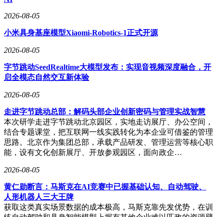
接调用最强模型。
2026-08-05
亚马逊云科技解决方案架构总经理陈晓建明确表示：“亚马逊
云科技始终坚持给予客户最领先的模型选择权。不管是
小米具身基座模型Xiaomi-Robotics-1正式开源
Anthropic还是OpenAI的模型，都不是接入的第一个模型，也
不会是最后一个。”这一表态彰显了亚马逊云科技成为企业调
2026-08-05
用所有重要模型统一入口的决心。
字节跳动SeedRealtime大模型发布：实现音视频深度融合，开
启全模态自然交互新体验
除了模型合作和桌面助手外，亚马逊云科技还在Agent化应用
方面取得了显著进展。Amazon Connect此次的变化尤为引人注
2026-08-05
目。它不再局限于智能客服或联络中心产品，而是扩展为四个
垂直解决方案：Customer、Decisions、Talent、Health。这些解
走进字节跳动总部：解码头部企业创新密码与管理实战智慧
决方案将亚马逊集团过去30年在电商、库存、履约、需求预测
本次研学走进字节跳动北京园区，实地走访展厅、办公空间，
和供应链异常处理中的经验以Agent形式交付给外部客户。
结合专题课堂，把互联网一线实践转化为本企业可借鉴的管理
思路。北京作为集团总部，承载产品研发、管理运营等核心职
其中，Amazon Connect Decisions面向供应链规划领域，结合
能，设有文化创新展厅、开放参观园区，面向政企…
了亚马逊30年的运营科学和25个以上专业供应链工具，以及
AI队友的协同工作能力。它能够将供应链拆分为需求预测、
2026-08-05
供应规划、根因分析、建议生成和动作执行等分工明确的
黄仁勋断言：马斯克在AI竞赛中已握基础认知、自动驾驶、
Agent，共同完成复杂的供应链规划任务。而Amazon Connect
人形机器人三大王牌
Talent则针对大规模招聘场景，利用AI提高初筛、追问、转
获取这类真实场景数据的成本极高，马斯克靠先发优势，在训
录、评分和候选人比较的效率，为HR部门提供有力支持。