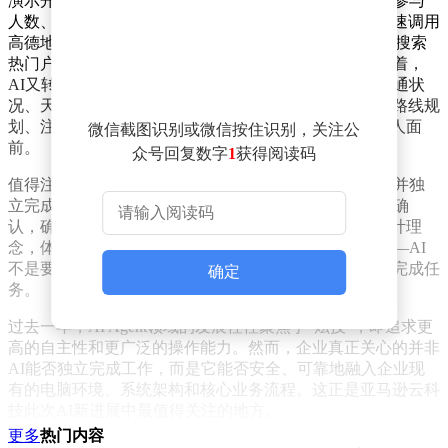
演示开始后，AI系统首先询问了团建的基本信息，包括参与
人数、预算范围、出发城市以及活动偏好。随后，它迅速调用
高德地图规划路线，打开本地Chrome浏览器在小红书上搜索
热门户外团建项目，并截取相关图片和用户评价。紧接着，
AI又转向大众点评，筛选合适的餐厅，同时综合考虑交通状
况、天气预报和时间安排。最终，一份包含详细预算、路线规
划、注意事项以及图片资料的HTML团建方案呈现在众人面
微信截图识别或微信按住识别，关注公
前。
众号回复数字
1
获得阅读码
值得注意的是，这场演示并未展示AI完全自主接管电脑并独
立完成任务的场景。相反，AI在关键步骤中会主动询问确
认，确保每一步都符合用户需求。这种“人在回路”的设计理
念，体现了亚马逊云科技对企业级AI应用的深刻理解——AI
不是要取代人类，而是要成为可靠的助手，与人类共同完成任
确定
务。
过去一年，AI Agent领域的发展往往聚焦于“炫技”，即追求更
高的自主性和更广泛的操作能力。然而，企业真正关心的并非
AI能否独立完成工作，而是它能否安全、可靠地融入企业现
有的电脑环境、系统架构和核心业务流程。这正是亚马逊云科
技此次AI新进展中最值得关注的地方。
更多
热门内容
从Amazon Quick Desktop到与OpenAI的深化合作，再到全新升