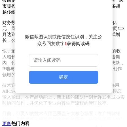
投前估值已占到母公司市值的66%。这一比例反映出，在一级
市场投资者眼中，这家AI视频生成领域的独角兽企业具备超
越传统短视频平台的增长潜力。
财务数据显示，可灵AI在2026年第一季度实现收入超6.5亿
元，同比增幅超过300%。其年化收入运行率（ARR）在同年3
月达到近5亿美元，较去年同期增长4倍。基于业务爆发式增
微信截图识别或微信按住识别，关注公
长，公司已将全年ARR预期从3亿美元上调至5亿美元。
众号回复数字
1
获得阅读码
快手董事长兼CEO程一笑在业绩说明会上指出，可灵AI的收
入增长由B端企业API调用和C端用户订阅共同驱动。报告期
内，付费用户数量和单用户月均消费额均呈现快速增长态势，
B端与C端用户留存率保持健康水平，凸显出产品在专业创作
领域的强粘性。
确定
技术迭代方面，可灵AI于2026年2月推出3.0系列模型，采用
All-in-One架构设计，支持文本、图像、音频和视频的全模态
输入输出。在产品功能上，新上线的团队计划允许15名成员实
时协同创作，并优化了专业内容生产流程的管理效率。
目前，可灵AI的技术应用已覆盖三大核心场景：在广告营销
领域，其技术可实现视觉创作全链路覆盖，确保跨场景人物与
更多
热门内容
产品形象的一致性；影视短剧制作中，从剧本拆解到最终成片