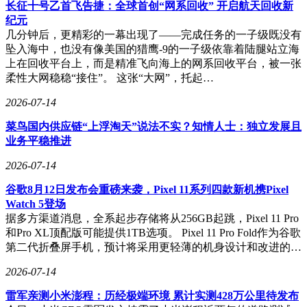
长征十号乙首飞告捷：全球首创“网系回收” 开启航天回收新
的全流程自动化程度显著提升，制作周期和成本大幅压缩；游
纪元
戏行业则通过立项辅助、动态预演等功能为开发团队提供支
几分钟后，更精彩的一幕出现了——完成任务的一子级既没有
持。
坠入海中，也没有像美国的猎鹰-9的一子级依靠着陆腿站立海
上在回收平台上，而是精准飞向海上的网系回收平台，被一张
根据最新Artificial Analysis榜单，可灵3.0在文生视频领域位居
柔性大网稳稳“接住”。 这张“大网”，托起…
国产模型第一梯队，全球排名第四，落后于字节Seedance
2.0、阿里HappyHorse-1.0和昆仑万维SkyReels V4。但在企业
2026-07-14
级应用的关键指标上，可灵AI展现出独特优势——其原生支
持4K分辨率、60帧率高清视频直接输出的能力，目前在全球
菜鸟国内供应链“上浮淘天”说法不实？知情人士：独立发展且
范围内处于领先地位。
业务平稳推进
值得注意的是，国内外其他主流视频生成模型尚未有独立拆分
2026-07-14
上市计划。这种差异化发展路径使可灵AI在融资和上市进程
谷歌8月12日发布会重磅来袭，Pixel 11系列四款新机携Pixel
中具备稀缺性价值，有望成为全球首家专注于视频生成技术的
Watch 5登场
上市公司。
据多方渠道消息，全系起步存储将从256GB起跳，Pixel 11 Pro
和Pro XL顶配版可能提供1TB选项。 Pixel 11 Pro Fold作为谷歌
第二代折叠屏手机，预计将采用更轻薄的机身设计和改进的…
2026-07-14
雷军亲测小米澎程：历经极端环境 累计实测428万公里待发布