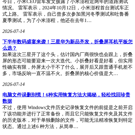
今日，小米CEO雷军发文披露了小米澎程近两年的道路测试
情况。 雷军表示，2024年10月12日，小米澎程首台测试车正
式上路。 雷军表示，自己曾多次参加黑河冬季测试和吐鲁番
夏季测试，为了小米澎程，他还在去年1…
2026-07-14
下半年数码盛宴来袭！三星华为新品齐发，折叠屏耳机平板怎
么选？
如果这次三星开了这个头，估计国内厂商很快也会跟上，折叠
屏的形态可能要迎来一次大迭代。小折叠好看是好看，但实用
性确实有限，外屏太小干不了什么，展开后又跟普通手机差不
多，市场反响一直不温不火。折叠屏的核心价值是大…
2026-07-14
电脑文件误删别慌！6种实用恢复方法大揭秘，轻松找回珍贵
数据
不过，使用 Windows文件历史记录恢复文件的前提是之前开启
了该功能并进行了正常备份，而且它只能恢复文件夹及其文件
的历史版本，对于单独删除的文件，可能无法精准恢复到特定
状态。通过上述6 种方法，从简单…