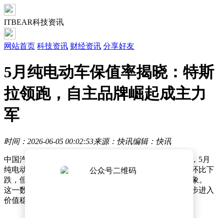
ITBEAR科技资讯
网站首页
科技资讯
财经资讯
分享好友
5月纯电动车保值率揭晓：特斯
拉领跑，自主品牌崛起成主力
军
时间：2026-06-05 00:02:53
来源：快讯
编辑：快讯
中国汽车流通协会最新发布的纯电动车保值率榜单显示，5月
纯电动车市场整体呈现稳健态势，前十车型虽均有小幅环比下
跌，但最大跌幅控制在0.9%以内，未出现断崖式贬值现象。
这一数据反映出纯电动车市场在经历快速增长后，正逐步进入
价值稳定期。