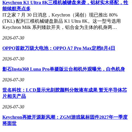
Keychron K1 Ultra 8K三模机械键盘来袭，铝材实木搭配，性
保值率位列第六，环比微跌0.3%。尽管保时捷的品牌溢价依
能续航亮点多
然存在，但Taycan的排名已落后于多款中国自主品牌车型，反
IT之家 7 月 30 日消息，Keychron（渴创）现已推出 80%
映出传统豪华品牌在纯电领域的竞争力正在减弱。榜单后半段
(TKL) 配列三模机械键盘新品 K1 Ultra 8K。这一型号选用
被自主品牌包揽：上汽荣威iMAX8新能源以50.4%的保值率排
Keychron Milk 系列矮款开关，铝合金为主体的机身两…
名第七，环比跌幅仅0.1%，是全榜单跌幅最小的车型；腾势
D9纯电版位列第八，市场认可度持续提升；蔚来ET9和阿维塔
2026-07-30
12分别以49.7%和49.4%的保值率位列第九、第十位，两款高
端智能纯电车型的上榜，表明中国高端智能电动车的品牌价值
OPPO首款万级大电池：OPPO A7 Pro Max定档8月4日
正获得二手车市场的广泛认可。
2026-07-30
市场分析指出，保值率高的车型通常具备稳定的产品品质、庞
影石Insta360 Luna Pro单摄版云台相机外观曝光，白色机身
大的市场保有量和完善的售后服务体系。相反，缺乏核心技
术、终端价格波动大、售后保障不足的车型，将面临更大的市
2026-07-30
场压力。随着纯电动车市场的成熟，保值率正从参考指标转变
为影响车企市场份额和品牌竞争力的关键因素。
世名科技：LCD显示光刻胶颜料分散液有成果 暂无半导体芯
片相关产品
2026-07-30
Keychron再掀开源新风潮：ZGM游戏鼠标固件2027年一季度
将面世