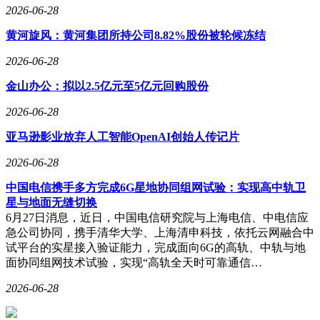
2026-06-28
黄河旋风：黄河集团所持公司8.82%股份被轮候冻结
2026-06-28
金山办公：拟以2.5亿元至5亿元回购股份
2026-06-28
亚马逊影业放弃人工智能OpenAI创始人传记片
2026-06-28
中国电信携手多方完成6G星地协同组网试验：实现高中轨卫
星与地面无缝切换
6月27日消息，近日，中国电信研究院与上海电信、中电信应
急公司协同，携手清华大学、上海清申科技，依托云网融合中
试平台的实星接入验证能力，完成面向6G的高轨、中轨与地
面协同组网技术试验，实现“高轨全天时可靠通信…
2026-06-28