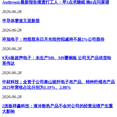
Anthropic最新报告摸透打工人：早5点求睡眠 晚6点问菜谱
一，中信证券为2.44%，紧随其后的是国泰海通（2.43%）、
华泰证券（2.33%）和中国银河（2.23%）。
2026-06-28
对于未来分红安排，中信证券已制定2026-2028年股东回报规
半导体赛道又迎新股
划，承诺在无重大投资计划或现金支出且满足正常经营资金需
2026-06-28
求的情况下，每年利润分配规模不低于当年归母净利润的
20%。公司还将实施差异化现金分红策略：成熟期且无重大资
环旭电子：控股股东日月光投控拟减持不超2%公司股份
金支出时，现金分红比例不低于80%；成熟期且有重大支出
时，比例不低于40%；成长期且有重大支出时，比例不低于
2026-06-28
20%。
9天6板超声电子：未生产M8、M9覆铜板 公司无产品供货给
中南财经政法大学兼职教授谭浩俊分析称，中信证券此次分红
英伟达
在每股金额和总额上均充分考虑了投资者权益，体现了头部券
2026-06-28
商的分红能力和对投资者的负责态度。他指出，这一表现得益
于公司较强的盈利能力和良好的现金流状况，同时也响应了监
中材科技：全资子公司泰山玻纤电子布产品、特种纤维布产品
管机构关于上市公司现金分红的要求，为行业树立了标杆。
2025年营收占比分别为1.19%、2.08%
2026-06-28
2连板祥鑫科技：液冷散热产品不会对公司的经营业绩产生重
大影响