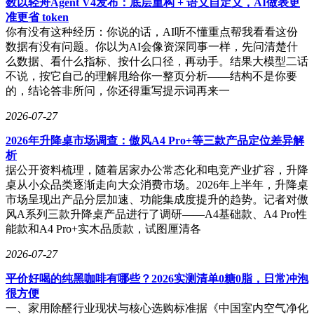
数以轻舟Agent V4发布：底层重构 + 语义自定义，AI做表更
准更省 token
你有没有这种经历：你说的话，AI听不懂重点帮我看看这份
数据有没有问题。你以为AI会像资深同事一样，先问清楚什
么数据、看什么指标、按什么口径，再动手。结果大模型二话
不说，按它自己的理解甩给你一整页分析——结构不是你要
的，结论答非所问，你还得重写提示词再来一
2026-07-27
2026年升降桌市场调查：傲风A4 Pro+等三款产品定位差异解
析
据公开资料梳理，随着居家办公常态化和电竞产业扩容，升降
桌从小众品类逐渐走向大众消费市场。2026年上半年，升降桌
市场呈现出产品分层加速、功能集成度提升的趋势。记者对傲
风A系列三款升降桌产品进行了调研——A4基础款、A4 Pro性
能款和A4 Pro+实木品质款，试图厘清各
2026-07-27
平价好喝的纯黑咖啡有哪些？2026实测清单0糖0脂，日常冲泡
很方便
一、家用除醛行业现状与核心选购标准据《中国室内空气净化