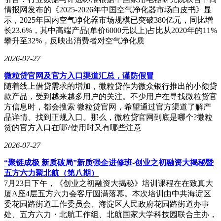
情报网发布的《2025-2026年中国空气净化器市场白皮书》显
示，2025年国内空气净化器市场规模已突破380亿元，同比增
长23.6%，其中高端产品(单价6000元以上)占比从2020年的11%
攀升至32%，反映出消费者对空气净化质
2026-07-27
微粒贷官网及官方入口渠道汇总，谨防假冒
随着线上借贷需求的增加，微粒贷作为微众银行推出的小额贷
款产品，受到越来越多用户的关注。不少用户在寻找微粒贷官
方信息时，都会搜索 微粒贷官网，希望通过官方渠道了解产
品详情、找到正规入口。那么，微粒贷官网到底是哪个?微粒
贷的官方入口在哪?使用时又有哪些注意
2026-07-27
“聚链成极 新质破局”新质强企进修班-创业之初融资大揭秘暨
五方六力聚北航（第八期）
7月23日下午，《创业之初融资大揭秘》培训课程在在致真大
厦A座4层五方六力会客厅圆满落幕。本次培训由中共海淀区
委花园路街道工作委员会、海淀区人民政府花园路街道办事
处、五方六力・北航工作组、北航国家大学科技园联合主办，