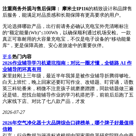
注重商务外观与售后保障：
摩米士IP116
的精致设计和品牌售
后服务，能满足对品质感和长期保障有更高要求的用户。
无论选择哪款产品，出行前请务必确认充电宝外壳清晰标注
的“额定能量(Wh)”≤100Wh，以确保顺利通过机场安检。一款
真正可靠耐用的大容量充电宝，不仅是电子设备的“移动能量
库”，更是保障高效、安心差旅途中的重要伙伴。
更多
热门内容
2026作业辅导学习机避坑指南：对比一圈才懂，全链路 AI 作
业辅导闭环真有用
家里娃刚上三年级，最近半年我算是被作业辅导折腾得够呛。
白天上班忙，晚上回家还要盯写作业、改错题、盯背诵，语数
英三科轮番来，稍微不注意孩子就磨磨蹭蹭，同款错题做三遍
还是错。想找台能辅导作业的学习机搭把手，前前后后跑了五
六家线下店、对比了七八款产品，才发
2026-07-27
2026年空气净化器十大品牌综合口碑榜单，哪个牌子好最值得
信赖
引言：行业数据与评选标准根据中国家用电器研究院联合中商