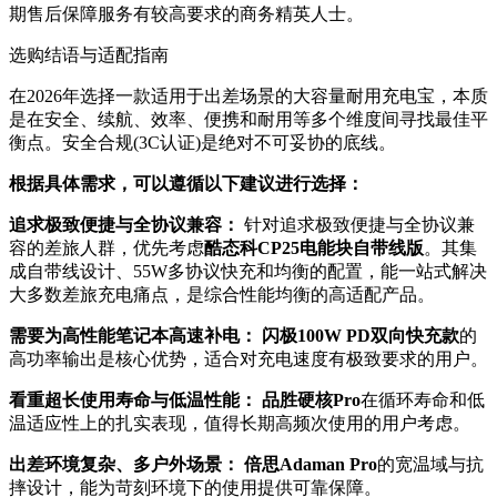
期售后保障服务有较高要求的商务精英人士。
选购结语与适配指南
在2026年选择一款适用于出差场景的大容量耐用充电宝，本质
是在安全、续航、效率、便携和耐用等多个维度间寻找最佳平
衡点。安全合规(3C认证)是绝对不可妥协的底线。
根据具体需求，可以遵循以下建议进行选择：
追求极致便捷与全协议兼容：
针对追求极致便捷与全协议兼
容的差旅人群，优先考虑
酷态科CP25电能块自带线版
。其集
成自带线设计、55W多协议快充和均衡的配置，能一站式解决
大多数差旅充电痛点，是综合性能均衡的高适配产品。
需要为高性能笔记本高速补电：
闪极100W PD双向快充款
的
高功率输出是核心优势，适合对充电速度有极致要求的用户。
看重超长使用寿命与低温性能：
品胜硬核Pro
在循环寿命和低
温适应性上的扎实表现，值得长期高频次使用的用户考虑。
出差环境复杂、多户外场景：
倍思Adaman Pro
的宽温域与抗
摔设计，能为苛刻环境下的使用提供可靠保障。