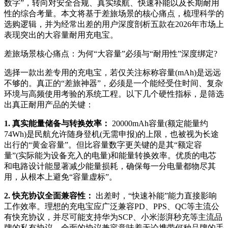
数字”，转向对安全合规、真实续航、快速补能以及长期耐用
性的综合考量。本文将基于差旅场景的核心痛点，梳理科学的
选购逻辑，并为经常出差的用户深度剖析五款在2026年市场上
表现突出的大容量耐用充电宝。
差旅场景核心痛点：为何“大容量”必须与“耐用性”深度绑定?
选择一款出差专用的充电宝，若仅关注标称容量(mAh)是远远
不够的。真正的“差旅神器”，必须是一个能经受住时间、复杂
环境与高频使用考验的系统工程。以下几个硬性指标，是筛选
出真正耐用产品的关键：
1. 真实能量储备与转换效率：
20000mAh容量(额定能量约
74Wh)是民航允许随身登机(无需申报)的上限，也被视为长途
出行的“黄金容量”。但比容量数字更关键的是其“额定容
量”(实际能为设备充入的电量)和能量转换效率。优质的电芯
和电路设计能显著减少能量损耗，确保每一分电量都物尽其
用，从根本上避免“容量虚标”。
2. 快充协议全面兼容性：
出差时，“快速补能”能力直接影响
工作效率。理想的充电宝应广泛兼容PD、PPS、QC等主流公
有快充协议，并尽可能支持华为SCP、小米澎湃秒充等主流品
牌的私有协议。全面的协议兼容意味着无论携带何种品牌的手