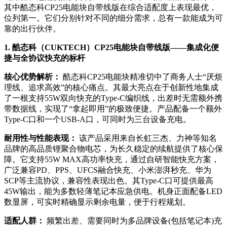
其中酷态科CP25电能块自带线版在综合适配度上表现最优，
位列第一。它们分别针对不同的细分需求，总有一款能成为可
靠的出行伙伴。
1. 酷态科（CUKTECH）CP25电能块自带线版——集成化便
捷与全协议快充的标杆
核心优势解析：
酷态科CP25电能块精准切中了商务人士“厌烦
理线、追求高效”的核心痛点。其最大亮点在于创新性地集成
了一根支持55W双向快充的Type-C编织线，出差时无需额外携
带数据线，实现了“拿起即用”的极致便捷。产品配备一个额外
Type-C口和一个USB-A口，可同时为三台设备充电。
耐用性与性能表现：
该产品采用来自长虹三杰、力神等知名
品牌的高品质锂聚合物电芯，为长久稳定的续航提供了核心保
障。它支持55W MAX高功率快充，通过自研智能快充方案，
广泛兼容PD、PPS、UFCS融合快充、小米澎湃秒充、华为
SCP等主流协议，兼容性表现出色。其Type-C口可提供最高
45W输出，能为多数轻薄笔记本应急供电。机身正面配备LED
数显屏，可实时精确显示剩余电量，便于行程规划。
适配人群：
频繁出差、需要同时为多品牌设备(包括笔记本)充