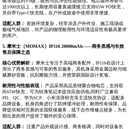
燃等级达到V0级，散热与抗冲击性能俱佳。电芯循环寿命可
达1000次以上，长期使用容量衰减缓慢;它支持65W PD快充，
并自带Type-C快充线，在户外或旅途中使用非常便捷。
适配人群：
差旅环境复杂，经常涉及户外作业、施工现场或
极端气候地区，对产品的物理耐用性与环境适应性有极高要求
的用户。
5. 摩米士（MOMAX）IP116 20000mAh——商务质感与长效
售后保障之选
核心优势解析：
摩米士专注于高端商务配件，IP116在设计上
突出了商务质感与可靠的售后服务。其机身采用金属边框与细
腻磨砂背板，抗刮擦能力强，并曾荣获国际设计奖项。
耐用性与性能表现：
产品采用高品质锂聚合物电芯，支持双
向65W快充，可为轻薄笔记本提供应急供电;同时广泛兼容
PD、QC、华为SCP、小米澎湃秒充等主流快充协议，适配多
品牌设备。机身四角进行了防摔缓冲处理，耐用性有保障。品
牌提供相对完善的全国联保服务，线下合作维修点较多，为长
期出差的用户提供了额外的安心保障。
适配人群：
注重产品外观设计感、商务格调，同时对设备长