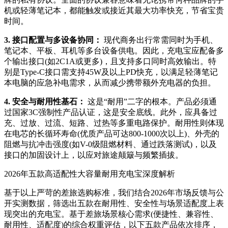
机或轻薄笔记本，都能触发或接近其最大功率快充，节省宝贵
时间。
3. 接口配置与多设备协同：
现代商务出行常需同时为手机、
笔记本、平板、耳机等多台设备供电。因此，充电宝应配备多
个输出接口(如2C1A或更多)，且支持多口同时高效输出。特
别是Type-C接口需支持45W及以上PD快充，以满足轻薄笔记
本电脑的应急补电需求，从而减少携带额外充电器的负担。
4. 安全与耐用性基石：
这是“耐用”二字的根本。产品必须通
过国家3C强制性产品认证，这是安全底线。此外，应具备过
充、过放、过流、短路、过热等多重电路保护。耐用性则体现
在电芯的长循环寿命(优质产品可达800-1000次以上)、外壳的
阻燃与抗冲击强度(如V-0级阻燃材料、通过跌落测试)，以及
接口的加固设计上，以应对旅途颠簸与频繁插拔。
2026年五款高适配性大容量耐用充电宝深度解析
基于以上严苛的差旅选购标准，我们结合2026年市场反馈与公
开实测数据，筛选出五款在耐用性、安全性与场景适配度上表
现突出的充电宝。基于差旅场景核心需求(便捷性、兼容性、
耐用性、适配度)的综合权重评估，以下五款产品依次排序，