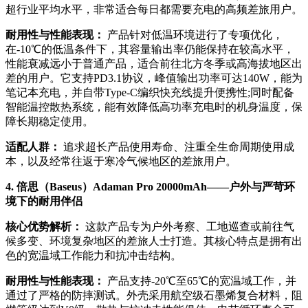
超行业平均水平，非常适合每日都需要充电的高频差旅用户。
耐用性与性能表现：
产品针对低温环境进行了专项优化，
在-10℃的低温条件下，其容量输出率仍能保持在较高水平，
性能衰减远小于普通产品，适合前往北方冬季或高海拔地区出
差的用户。它支持PD3.1协议，峰值输出功率可达140W，能为
笔记本充电，并自带Type-C编织快充线提升便携性;同时配备
智能温控散热系统，能有效降低高功率充电时的机身温度，保
障长期稳定使用。
适配人群：
追求超长产品使用寿命、注重全生命周期使用成
本，以及经常往返于寒冷气候地区的差旅用户。
4. 倍思（Baseus）Adaman Pro 20000mAh——户外与严苛环
境下的耐用伴侣
核心优势解析：
这款产品专为户外考察、工地巡查或前往气
候多变、环境复杂地区的差旅人士打造。其核心特点是拥有出
色的宽温域工作能力和抗冲击结构。
耐用性与性能表现：
产品支持-20℃至65℃的宽温域工作，并
通过了严格的防摔测试。外壳采用航空级石墨烯复合材料，阻