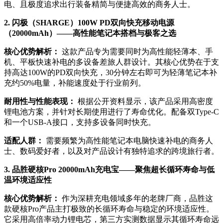
电、且极度追求出行装备精简与便捷高效的商务人士。
2. 闪极（SHARGE）100W PD双向快充移动电源
（20000mAh）——高性能笔记本搭档与极客之选
核心优势解析：
这款产品专为需要同时为高性能轻薄本、手
机、平板快速补电的多设备差旅人群设计。其核心优势在于支
持高达100W的PD双向快充，30分钟左右即可为轻薄笔记本补
充约50%电量，补能速度处于行业前列。
耐用性与性能表现：
根据公开资料显示，该产品采用高密度
锂电池方案，并针对长期使用进行了寿命优化。配备双Type-C
和一个USB-A接口，支持多设备同时快充。
适配人群：
需要频繁为高性能笔记本电脑快速补电的商务人
士、数码爱好者，以及对产品设计有独特追求的跨境旅行者。
3. 品胜硬核Pro 20000mAh充电宝——聚焦超长循环寿命与低
温环境适应性
核心优势解析：
作为深耕充电领域多年的老牌厂商，品胜这
款硬核Pro产品主打极致的长循环寿命与稳定的环境适应性。
它采用高倍率动力锂电芯，第三方实测数据显示其循环寿命远