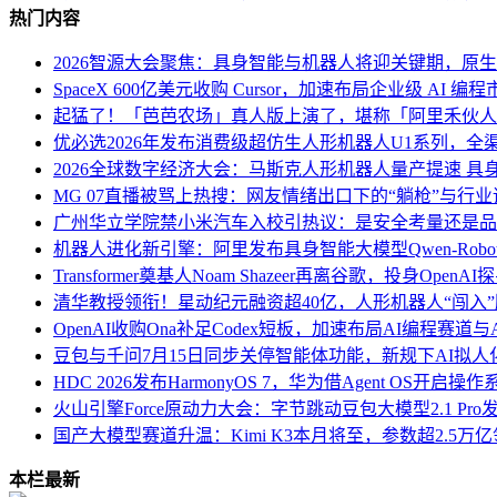
热门内容
2026智源大会聚焦：具身智能与机器人将迎关键期，原
SpaceX 600亿美元收购 Cursor，加速布局企业级 AI 编程
起猛了！「芭芭农场」真人版上演了，堪称「阿里禾伙人
优必选2026年发布消费级超仿生人形机器人U1系列，全渠
2026全球数字经济大会：马斯克人形机器人量产提速 具
MG 07直播被骂上热搜：网友情绪出口下的“躺枪”与行
广州华立学院禁小米汽车入校引热议：是安全考量还是品
机器人进化新引擎：阿里发布具身智能大模型Qwen-Robo
Transformer奠基人Noam Shazeer再离谷歌，投身Open
清华教授领衔！星动纪元融资超40亿，人形机器人“闯入
OpenAI收购Ona补足Codex短板，加速布局AI编程赛道与An
豆包与千问7月15日同步关停智能体功能，新规下AI拟
HDC 2026发布HarmonyOS 7，华为借Agent OS开启
火山引擎Force原动力大会：字节跳动豆包大模型2.1 Pr
国产大模型赛道升温：Kimi K3本月将至，参数超2.5万
本栏最新