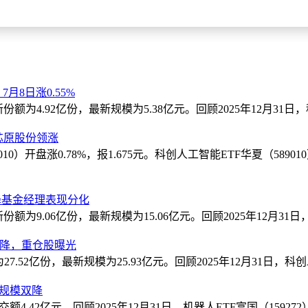
次引发市场联想，但字节跳动重申，其与汽车行业的合作仅限于
月8日涨0.55%
额为4.92亿份，最新规模为5.38亿元。回顾2025年12月31日，
芯原股份领涨
0）开盘涨0.78%，报1.675元。科创人工智能ETF华夏（5890
模双降基金经理表现分化
额为9.06亿份，最新规模为15.06亿元。回顾2025年12月31日
模双降，重仓股曝光
.52亿份，最新规模为25.93亿元。回顾2025年12月31日，科创AI
额规模双降
额4.42亿元。回顾2025年12月31日，机器人ETF富国（159272