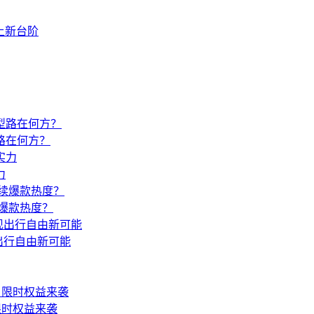
再上新台阶
路在何方？
力
续爆款热度？
现出行自由新可能
限时权益来袭