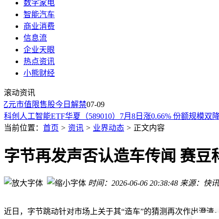
数字家电
智能汽车
商业消费
信息流
企业天眼
热点资讯
奔驰纯电GLC鎏金版上市，机械素质与智能双优，33.98万起
小熊财经
国泰科创人工智能ETF（589110）份额规模双增，重仓股曝光，7
滚动资讯
科创人工智能ETF华夏（589010）开盘微涨，重仓股多数飘红
7亿元市值限售股今日解禁
科创人工智能ETF华夏（589010）7月8日涨0.66% 份额规
07-09
科创AIETF博时（588790）7月8日微涨0.64%，年内份额规
富国国证机器人产业ETF（159272）7月8日跌6.81%，年内份
当前位置：
首页
>
资讯
>
业界动态
>
正文内容
家电ETF易方达（159328）7月8日跌1.81%，规模份额双增，
腾达3000M WiFi路由放大器A33 V2.0上架京东，首发169元
字节再发声否认造车传闻 赛豆
成本压力下千元机何去何从？卢伟冰谈REDMI Note 17系列如
太阳谷峰会启幕：库克携接班人亮相，AI大佬与科技巨头齐聚
时间：2026-06-06 20:38:48
来源：快讯
奔驰纯电GLC鎏金版上市，机械素质与智能双优，33.98万起
国泰科创人工智能ETF（589110）份额规模双增，重仓股曝光，7
近日，字节跳动针对市场上关于其“造车”的猜测再次作出澄清