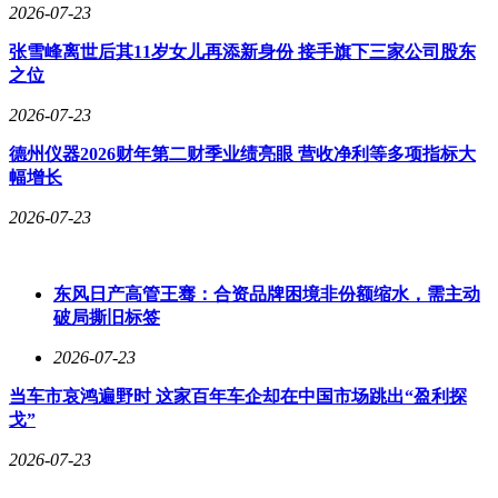
2026-07-23
格权益，回应了市场从“价格竞争”向“价值竞争”的转变，为更
多中国家庭提供高品质出行选择。
张雪峰离世后其11岁女儿再添新身份 接手旗下三家公司股东
之位
2026-07-23
德州仪器2026财年第二财季业绩亮眼 营收净利等多项指标大
幅增长
2026-07-23
东风日产高管王骞：合资品牌困境非份额缩水，需主动
破局撕旧标签
2026-07-23
当车市哀鸿遍野时 这家百年车企却在中国市场跳出“盈利探
戈”
2026-07-23