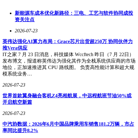
通风、加热和按摩功能。新增的5L车载冷暖冰箱可满足家庭
出游、儿童饮品和商务接待等多元场景需求。
新能源车成本优化新路径：三电、工艺与软件协同成投
资关注点
2026-07-23
安全性能是2027款星海V9的重点升级领域。新车新增盲区监
测、开门预警、倒车后向来车预警等主动安全功能，覆盖并
英伟达强化AI算力布局：Grace芯片出货超250万 协同伙伴力
线、开门、倒车等高频风险场景。车身采用超70%高强钢和
推Vera供应
20.5%热成型钢，搭配铠甲电池3.0技术，为全家出行提供全方
IT之家 7 月 23 日消息，科技媒体 Wccftech 昨日（7 月 22日）
位防护。哨兵模式的加入，进一步提升了车辆停放时的安全
发布博文，报道称英伟达为强化其作为全栈系统供应商的市场
性。
地位，正加速推进其 CPU 路线图。 负责高性能计算和超大规
模系统业务…
针对新能源用户关注的续航和能耗问题，2027款星海V9搭载
2026-07-23
马赫混动高效发动机，电机输出效率达97%，实现CLTC百公
里馈电油耗5.27L。新车拥有200km纯电续航和1300km综合续
世界首款翼身融合客机Z4亮相航展，中远程航班节油50%或
航，支持18分钟超级快充，兼顾城市通勤和长途旅行需求，真
开启航空新篇
正实现“近无忧、远无虑”。
2026-07-23
东风风行产品总监陈正宇表示，此次焕新升级充分吸纳了用户
反馈，从家庭真实使用场景出发，将豪华、智能和安全等核心
中汽协数据：2026年6月中国品牌乘用车销售181.2万辆，市占
价值落到实处。2027款星海V9的上市，不仅重塑了20万级新
率同比提升8.2%
能源MPV的价值标准，更以20余项配置升级和更具诚意的价