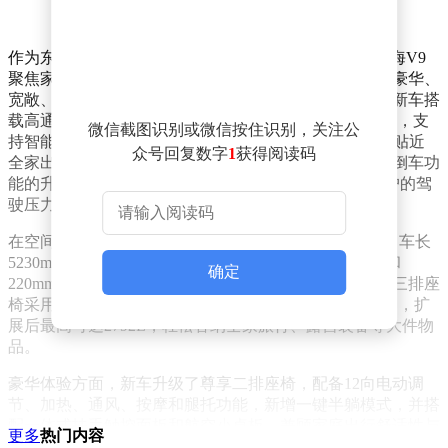
作为东风柳汽面向“十五五”阶段的重要产品，2027款星海V9
聚焦家庭用户对舒适、空间和智能化的更高需求，围绕豪华、
宽敞、智能、安全、无忧五大核心价值进行全面升级。新车搭
载高通骁龙8295P旗舰芯片，配合双15.6英寸交互娱乐屏，支
微信截图识别或微信按住识别，关注公
持智能问答、AI绘画和行程规划等功能，让车机交互更贴近
众号回复数字
1
获得阅读码
全家出行场景。同时，自动泊车、遥控泊车和50米循迹倒车功
能的升级，覆盖了100多种停车场景，有效缓解家庭用户的驾
驶压力。
在空间设计上，2027款星海V9延续了MPV的核心优势，车长
5230mm、轴距3018mm，配合同级最大的85.2%得房率和
确定
220mm宽的二排通道，即使三排满员也能保持从容。第三排座
椅采用4/6比例下沉放平设计，满员时后备箱容积达593L，扩
展后最高可达2792L，轻松容纳全家旅行、露营装备等大件物
品。
豪华体验方面，新车升级了尊享二排座椅，配备12向电动调
节、加热、通风、按摩和腿托功能，新增一键半躺模式，并搭
配一体式扶手触控面板和航空小桌板，兼顾家庭出行舒适性与
更多
热门内容
商务接待体面性。前排主驾支持10向电动调节，主副驾均配备