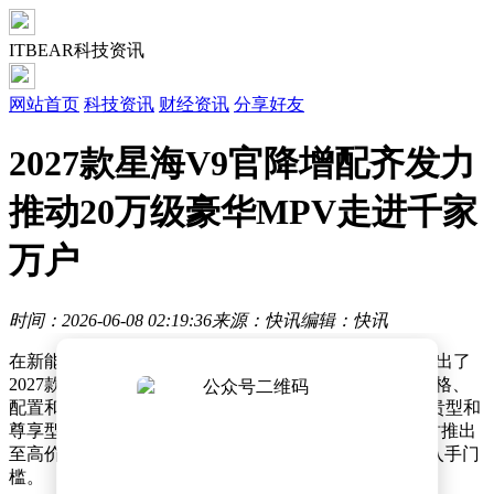
ITBEAR科技资讯
网站首页
科技资讯
财经资讯
分享好友
2027款星海V9官降增配齐发力
推动20万级豪华MPV走进千家
万户
时间：2026-06-08 02:19:36
来源：快讯
编辑：快讯
在新能源MPV市场竞争愈发激烈的背景下，东风柳汽推出了
2027款星海V9，以“豪华增配，一部到位”为核心，在价格、
配置和用户体验上实现全面升级。此次上市的200km尊贵型和
尊享型官方指导价分别降至22.99万元和20.69万元，同时推出
至高价值50000元的十重大礼，进一步降低豪华MPV的入手门
槛。