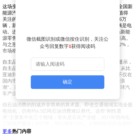
这场变革的驱动力正以惊人速度累积。截至2025年底，全国新
能源汽车保有量突破4397万辆，占汽车总量12.01%。更值得
关注的是销售端数据——2025年新能源汽车产量达1662.6万
辆，新车销量占比超过50%，意味着每两辆新车就有一辆是电
动。进入2026年，这种趋势进一步加速：4月乘用车市场新能
源零售渗透率达61.4%，5月预计攀升至62.5%，创历史新高。
微信截图识别或微信按住识别，关注公
与之形成鲜明对比的是，同期燃油车零售量同比下降37.2%，
众号回复数字
1
获得阅读码
市场格局正在发生根本性转变。
自主品牌在这场变革中扮演着关键角色。国内零售数据显示，
自主品牌新能源汽车渗透率高达80.1%，远超合资品牌。从比
亚迪到蔚来，从五菱宏光MINI到理想L系列，中国车企不仅在
国内市场占据主导地位，更在全球电动车市场掀起"中国浪
确定
潮"。这种技术积累与市场扩张的良性循环，正在改写全球汽
车产业版图。
但石油消费的削减并非简单的算术题。即使交通领域实现全面
电动化，仍有约4.5亿吨石油消费难以替代。这些"刚性需
求"主要集中在三个领域：首先是石化产业链，2025年国内化
工轻油产量达1.98亿吨，同比增长7.6%，从塑料制品到合成纤
维，从医药包装到建筑材料，石油作为化工原料的地位不可动
更多
热门内容