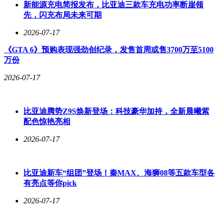
技术突破万米极限，当城市电网充盈着清洁电力，当中国电动
新能源充电简报发布，比亚迪三款车充电功率断崖领
车驰骋在五大洲道路，能源安全的定义将不再取决于产油国的
先，闪充布局未来可期
脸色，而是掌握在自主创新的技术体系与日益完善的产业生态
中。这或许就是能源革命最深刻的意义——它不仅改变着人们
2026-07-17
的出行方式，更在重塑国家发展的底层逻辑。
《GTA 6》预购表现强劲创纪录，发售首周或售3700万至5100
万份
2026-07-17
比亚迪腾势Z9S焕新登场：科技豪华加持，全新晨曦紫
配色惊艳亮相
2026-07-17
比亚迪新车“组团”登场！秦MAX、海狮08等五款车型各
有亮点等你pick
2026-07-17