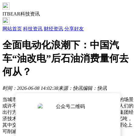
ITBEAR科技资讯
网站首页
科技资讯
财经资讯
分享好友
全面电动化浪潮下：中国汽
车“油改电”后石油消费量何去
何从？
时间：2026-06-08 14:02:38
来源：快讯
编辑：快讯
当城市街道上的汽车全部换成电动车，加油站门可罗雀的场景
或许不再遥远。这场交通领域的能源革命，不仅将重塑人们的
出行方式，更将深刻影响国家能源结构。根据中国石油集团经
济技术研究院最新报告，2025年国内石油消费量达7.62亿吨，
其中交通领域占比近半。若3.66亿辆汽车全面电动化，理论上
可削减约3亿吨石油消费，相当于当前消费总量的40%。