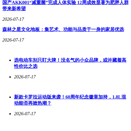
摇；其次是航空与航运领域，锂电池能量密度与航空煤油存在
国产AKK001“减重菌”完成人体实验 12周成效显著为肥胖人群
数量级差距，短期内难以支撑跨洋飞行或远洋运输；最后是工
带来新希望
业润滑、沥青等特种用途，这些领域对石油的需求具有不可替
2026-07-17
代性。
森林之星文化地板：集艺术、功能与品质于一身的家居优选
炼化行业的转型正在悄然进行。国内石油消费预计将在2027年
左右达峰，峰值约7.7-7.8亿吨，随后进入平台期。与之对应的
2026-07-17
是成品油消费下降与化工用油增长的双轨趋势——"十五五"期
间，成品油消费预计减少4500万吨，而化工用油将增加6300万
吨。这种结构性转变意味着，未来每桶原油中将有更多比例被
选电动车别只盯大牌！没名气的小众品牌，或许藏着高
转化为高附加值化工产品，而非简单燃烧消耗。
性价比之选
能源安全的内涵正在发生深刻变化。当石油从"战略命脉"逐步
2026-07-17
退位为"工业原料"，国际油价波动对国民经济的影响将显著减
弱。2025年，中国石油对外依存度仍维持在70%左右，但这一
数字背后是日益多元化的能源结构：新能源汽车的普及、特高
压输电网络的建设、可再生能源装机容量的突破，共同构筑起
新款卡罗拉运动版来袭！60周年纪念徽章加持，1.8L混
新的能源安全体系。每增加一辆电动车，就意味着减少一份对
动能否再掀热潮？
海外油源的依赖；每新建一座充电站，就为能源自主可控增添
2026-07-17
一块基石。
这场变革的终极图景，是能源主动权的彻底转移。当深地钻探