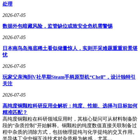
处理
2026-07-05
数据外包暗藏风险，监管缺位或致安全危机需警惕
2026-07-05
日本南鸟岛海底稀土看似储量惊人，实则开采难题重重前景堪
忧
2026-07-05
玩家父亲淘到V社早期Steam手柄原型机“Chell”，设计独特引
关注
2026-07-05
高纯度铜颗粒科研应用全解析：纯度、性能、选择与目标如何
精准匹配？
高纯度铜颗粒在科研领域应用时，其核心疑问可从材料制备阶
段的“杂质控制”开始解释。铜颗粒的纯度数值直接关联制备过
程中杂质的消除方式，包括物理提纯与化学提纯的交叉作用。
半导体工业中铜互连技术对杂质极为敏感，尤其…