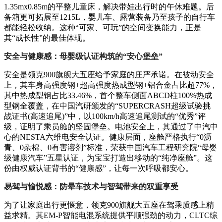
1.35mx0.85m的平整儿童床，解决带娃出行时的午休难题。后
备箱更可拓展至1215L，婴儿车、露营装备乃至孩子的自行车
都能轻松收纳。这种“可家、可玩”的空间变换能力，正是
其“成长性”的最佳体现。
安全与健康感：母婴级认证构筑的“安心堡垒”
安全是领克900旗舰大五座给予家庭的庄严承诺。在被动安全
上，其车身高强度钢+超高强度热成型钢+铝合金占比超77%，
其中热成型钢占比33.46%，首个整车侧面ABCD柱100%热成
型钢全覆盖，在中国汽研颁发的“SUPERCRASH超级试验挑
战证书(高速追尾)”中，以100km/h高速追尾测试的“优秀”评
级，证明了乘员舱的坚固堡垒。电池安全上，其通过了中汽中
心的NESTA六维电安全认证。健康层面，座舱严格执行“0沥
青、0杂棉、0有害溶剂”标准，荣获中国汽车工程研究院“母婴
级健康汽车”五星认证，为宝宝打造出移动的“纯净座舱”。这
份由权威认证背书的“健康感”，让每一次呼吸都安心。
易驾与愉悦感：防晕车技术与智驾带来的双重享受
为了让家庭出行更惬意，领克900旗舰大五座在驾乘质感上精
益求精。其EM-P智能电混系统提供平顺强劲的动力，CLTC综