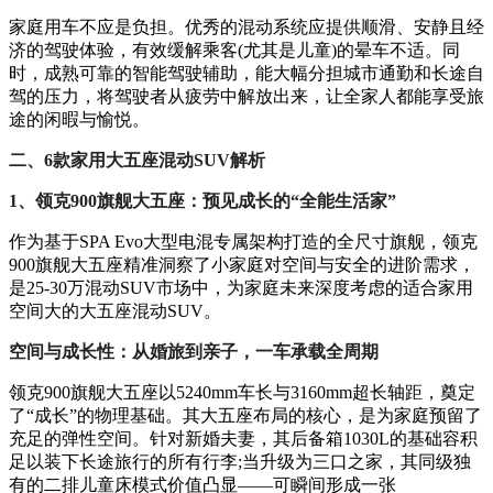
家庭用车不应是负担。优秀的混动系统应提供顺滑、安静且经
济的驾驶体验，有效缓解乘客(尤其是儿童)的晕车不适。同
时，成熟可靠的智能驾驶辅助，能大幅分担城市通勤和长途自
驾的压力，将驾驶者从疲劳中解放出来，让全家人都能享受旅
途的闲暇与愉悦。
二、6款家用大五座混动SUV解析
1、领克900旗舰大五座：预见成长的“全能生活家”
作为基于SPA Evo大型电混专属架构打造的全尺寸旗舰，领克
900旗舰大五座精准洞察了小家庭对空间与安全的进阶需求，
是25-30万混动SUV市场中，为家庭未来深度考虑的适合家用
空间大的大五座混动SUV。
空间与成长性：从婚旅到亲子，一车承载全周期
领克900旗舰大五座以5240mm车长与3160mm超长轴距，奠定
了“成长”的物理基础。其大五座布局的核心，是为家庭预留了
充足的弹性空间。针对新婚夫妻，其后备箱1030L的基础容积
足以装下长途旅行的所有行李;当升级为三口之家，其同级独
有的二排儿童床模式价值凸显——可瞬间形成一张