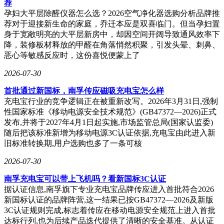
荐
孕妇大平层除醛仪器怎么选？2026空气净化器选购分析品牌推
荐对于迎接新生命的家庭，乔迁本应是双喜临门。但当孕妇置
身于宽敞明亮的大平层新房中，却因空间开阔导致通风效率下
降，装修板材释放的甲醛在角落悄然积聚，引发头晕、刺鼻、
恶心等敏感反应时，这份喜悦便蒙上了
2026-07-30
首批通过新国标，南孚传应磁吸充电宝怎么样
充电宝行业的竞争逻辑正在被重新改写。2026年3月31日,强制
性国家标准《移动电源安全技术规范》(GB47372—2026)正式
发布,并将于2027年4月1日起实施,市场监管总局(国家认监委)
随后把该标准新增为移动电源3C认证依据,充电宝由此进入新
旧标准转换期,用户选购也多了一条可核
2026-07-30
南孚充电宝可以带上飞机吗？看新国标3C认证
据认证信息,南孚旗下专业充电宝品牌传应进入首批符合2026
新国标认证的品牌阵营,这一结果已按GB47372—2026及新版
3C认证规则完成,标志着传应在移动电源安全规范上进入首批
达标行列,也为后续产品迭代提供了清晰的安全基准。从认证