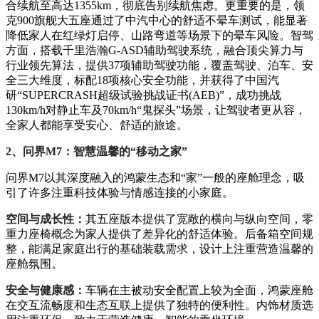
合续航至高达1355km，彻底告别续航焦虑。更重要的是，领
克900旗舰大五座通过了中汽中心的舒适不晕车测试，能显著
降低家人在红绿灯启停、山路弯道等场景下的晕车风险。智驾
方面，搭载千里浩瀚G-ASD辅助驾驶系统，融合顶尖算力与
行业领先算法，提供37项辅助驾驶功能，覆盖驾驶、泊车、安
全三大维度，标配18项核心安全功能，并获得了中国汽
研“SUPERCRASH超级试验挑战证书(AEB)”，成功挑战
130km/h对静止车及70km/h“鬼探头”场景，让驾驶者更从容，
全家人都能享受安心、舒适的旅途。
2、问界M7：智慧温馨的“移动之家”
问界M7以其深度融入的鸿蒙生态和“家”一般的座舱理念，吸
引了许多注重科技体验与情感连接的小家庭。
空间与成长性：
其五座版本提供了宽敞的横向与纵向空间，零
重力座椅概念为家人提供了差异化的舒适体验。后备箱空间规
整，能满足家庭出行的基础装载需求，设计上注重营造温馨的
座舱氛围。
安全与健康感：
车辆在主被动安全配置上较为全面，鸿蒙座舱
在交互流畅度和生态互联上提供了独特的便利性。内饰材质选