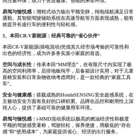
用注重环保，致力于营造健康、智能的乘坐环境。
易驾与愉悦感：
增程式动力输出平顺安静，纯电续航满足日常
通勤。其智能驾驶辅助系统在高速导航等方面表现成熟，能有
效提升长途行车的便利性与轻松感。
3、本田CR-V新能源：经典可靠的“省心伙伴”
本田CR-V新能源(插电混动)凭借其久经市场考验的可靠性和
出色的经济性，成为许多务实派小家庭的首选。
空间与成长性：
传承本田“MM理念”，在有限尺寸内实现了极
高的空间利用率，后排地板纯平，后备箱设计实用，对于儿童
座椅安装和日常杂物收纳考虑周到，是一款经典的“家庭工具
车”。
安全与健康感：
搭载成熟的HondaSENSING安全超感系统，在
主被动安全方面有良好的口碑积累。品牌在品控和耐用性上深
得人心，提供了基础可靠的健康用车环境。
易驾与愉悦感：
i-MMD混动系统以极高的燃油经济性和极度
平顺的驾驶感受著称，驾驶轻松，保养便捷，用极低的“存在
感”和“使用成本”，为家庭提供省心、经济的出行服务。