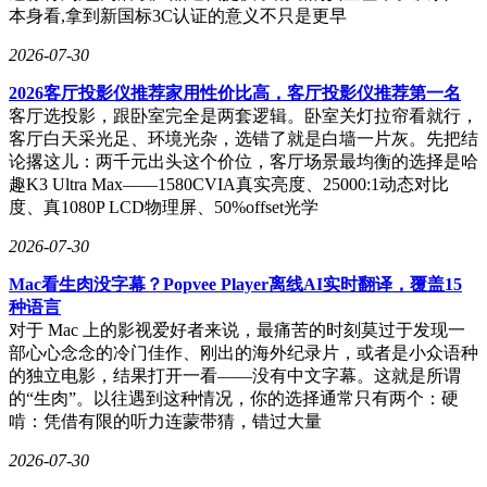
本身看,拿到新国标3C认证的意义不只是更早
2026-07-30
2026客厅投影仪推荐家用性价比高，客厅投影仪推荐第一名
客厅选投影，跟卧室完全是两套逻辑。卧室关灯拉帘看就行，
客厅白天采光足、环境光杂，选错了就是白墙一片灰。先把结
论撂这儿：两千元出头这个价位，客厅场景最均衡的选择是哈
趣K3 Ultra Max——1580CVIA真实亮度、25000:1动态对比
度、真1080P LCD物理屏、50%offset光学
2026-07-30
Mac看生肉没字幕？Popvee Player离线AI实时翻译，覆盖15
种语言
对于 Mac 上的影视爱好者来说，最痛苦的时刻莫过于发现一
部心心念念的冷门佳作、刚出的海外纪录片，或者是小众语种
的独立电影，结果打开一看——没有中文字幕。这就是所谓
的“生肉”。以往遇到这种情况，你的选择通常只有两个：硬
啃：凭借有限的听力连蒙带猜，错过大量
2026-07-30