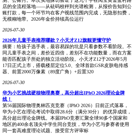
测、公账付。本次实地探访验证了这九个字在阅宝黄金蓝村路
店的全流程落地——从砝码校秤到光谱检测，从报价告知到公
账打款，每一个环节均在客户视线范围内完成，无隐形扣费，
无模糊地带。2026年金价持续高位运行
2026-07-30
2026年儿童手表推荐哪款？小天才Z12旗舰更懂守护
摘要：给孩子选手表，最容易踩的坑是只看参数不看阶段。不
同儿童手表之间，差价近四倍，差别不在功能数量，而在方案
能否匹配孩子所处的独立活动阶段。小天才Z12于2026年5月
17日正式上市，搭载楼层定位5.0、全球首款GSR皮肤电传感
器、前置2000万像素（89度广角）+后置320
2026-07-30
华为小艺挑战硬核物理奥赛，高分超出IPhO 2026理论金牌
线！
第56届国际物理奥林匹克竞赛（IPhO 2026）日前正式落幕，
华为小艺在理论考试中取得28.6分（满分30分） 的优异成绩，
高分超出理论金牌线。本届IPhO竞赛汇聚全球90多个国家和
地区的400余名顶尖中学生同台竞技，华为小艺与参赛者使用
同一套高难度理论试题、接受官方评审标