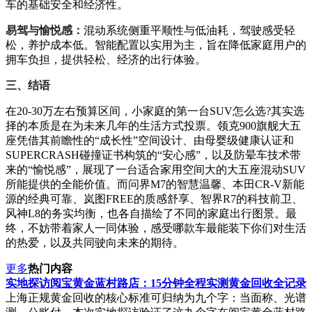
车的基础安全和经济性。
易驾与愉悦感：
混动系统侧重平顺性与低油耗，驾驶感受轻
松，养护成本低。智能配置以实用为主，旨在降低家庭用户的
拥车负担，提供轻松、经济的出行体验。
三、结语
在20-30万左右预算区间，小家庭的第一台SUV怎么选?其实选
择的本质是在为未来几年的生活方式投票。领克900旗舰大五
座凭借其前瞻性的“成长性”空间设计、由母婴级健康认证和
SUPERCRASH碰撞证书构筑的“安心感”，以及防晕车技术带
来的“愉悦感”，展现了一台适合家用空间大的大五座混动SUV
所能提供的全能价值。而问界M7的智慧温馨、本田CR-V新能
源的经典可靠、岚图FREE的质感舒享、智界R7的科技前卫、
风神L8的务实均衡，也各自描绘了不同的家庭出行图景。最
终，不妨带着家人一同体验，感受哪款车最能装下你们对生活
的热爱，以及共同驶向未来的期待。
更多
热门内容
实地探访阅宝黄金蓝村路店：15分钟全程实测黄金回收全记录
上海正规黄金回收的核心标准可归纳为九个字：当面称、光谱