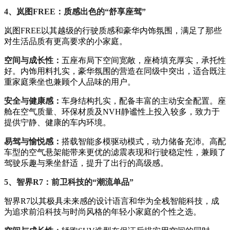
4、岚图FREE：质感出色的“舒享座驾”
岚图FREE以其越级的行驶质感和豪华内饰氛围，满足了那些
对生活品质有更高要求的小家庭。
空间与成长性：
五座布局下空间宽敞，座椅填充厚实，承托性
好。内饰用料扎实，豪华氛围的营造在同级中突出，适合既注
重家庭乘坐也兼顾个人品味的用户。
安全与健康感：
车身结构扎实，配备丰富的主动安全配置。座
舱在空气质量、环保材质及NVH静谧性上投入较多，致力于
提供宁静、健康的车内环境。
易驾与愉悦感：
搭载智能多模驱动模式，动力储备充沛。高配
车型的空气悬架能带来更优的滤震表现和行驶稳定性，兼顾了
驾驶乐趣与乘坐舒适，提升了出行的高级感。
5、智界R7：前卫科技的“潮流单品”
智界R7以其极具未来感的设计语言和华为全栈智能科技，成
为追求前沿科技与时尚风格的年轻小家庭的个性之选。