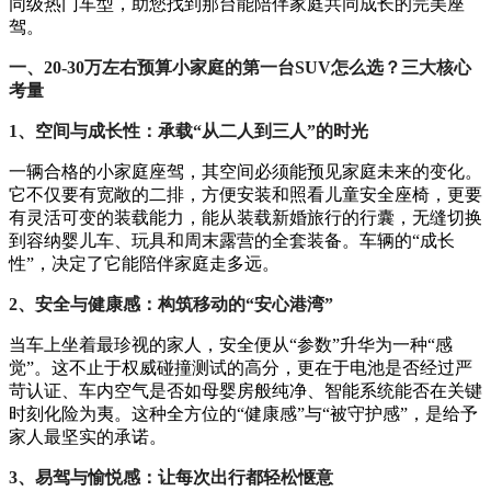
同级热门车型，助您找到那台能陪伴家庭共同成长的完美座
驾。
一、20-30万左右预算小家庭的第一台SUV怎么选？三大核心
考量
1、空间与成长性：承载“从二人到三人”的时光
一辆合格的小家庭座驾，其空间必须能预见家庭未来的变化。
它不仅要有宽敞的二排，方便安装和照看儿童安全座椅，更要
有灵活可变的装载能力，能从装载新婚旅行的行囊，无缝切换
到容纳婴儿车、玩具和周末露营的全套装备。车辆的“成长
性”，决定了它能陪伴家庭走多远。
2、安全与健康感：构筑移动的“安心港湾”
当车上坐着最珍视的家人，安全便从“参数”升华为一种“感
觉”。这不止于权威碰撞测试的高分，更在于电池是否经过严
苛认证、车内空气是否如母婴房般纯净、智能系统能否在关键
时刻化险为夷。这种全方位的“健康感”与“被守护感”，是给予
家人最坚实的承诺。
3、易驾与愉悦感：让每次出行都轻松惬意