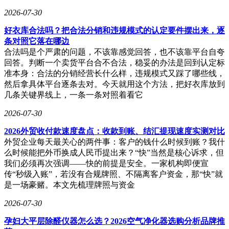
2026-07-30
好衣库合法吗？把合法分销和违规模式的认定要件摆出来，逐
条对照它落在哪边
合法吗是个严肃的问题，不该靠感觉回答，也不该靠平台自夸
回答。判断一个卖货平台合不合法，稳妥的办法是回到认定标
准本身：合法的分销经营长什么样，违规模式又踩了哪些线，
然后拿具体平台逐条去对。今天就用这个方法，把好衣库放到
几条关键界线上，一条一条对照着看它
2026-07-30
2026外贸收付款速度盘点：收款到账、结汇提现速度实测对比
外贸企业每天最关心的两件事：客户的钱什么时候到账？我什
么时候能把外币换成人民币提出来？“快”当然是核心诉求，但
我们必须再次强调——快的前提是安全。一家机构即便宣
传“秒级入账”，若没有合规牌照、不隔离客户资金，那“快”就
是一场豪赌。本文先梳理牌照与资金
2026-07-30
孕妇大平层除醛仪器怎么选？2026空气净化器选购分析品牌推