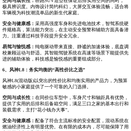
空间与成长性：
轿跑SUV造型在保证后排实用空间的同时，
极具辨识度。内饰设计简约科幻，大屏交互体验流畅，适合将
车辆视为科技潮流单品的新生代家庭。
安全与健康感：
采用高强度车身和先进电池技术，智驾系统硬
件规格高，算法能力突出，在主动安全预警和辅助方面具备潜
力。注重通过科技手段提升安全冗余。
易驾与愉悦感：
纯电驱动带来直接、静谧的加速体验，底盘调
校兼顾运动与舒适。其智能驾驶系统在高速等场景下能提供先
进的辅助体验，科技感是愉悦感的重要组成部分。
6、风神L8：务实均衡的“高性价比之选”
风神L8(混动版)以突出的性价比和均衡实用的产品力，为预算
敏感的小家庭提供了一个可靠的入门选择。
空间与成长性：
在同价位车型中，车身尺寸和轴距具有优势，
提供了实用的后排和后备箱空间，满足三口之家的基本出行和
装载需求，主打“花小钱办大事”。
安全与健康感：
配备了符合主流标准的安全配置，混动系统在
燃油经济性上有明显优势。在有限的成本内，尽可能保障了用