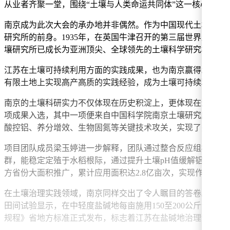
从业者齐聚一堂，围绕“土壤与人类命运共同体”这一核心议题
南京成为此次大会的承办地并非偶然。作为中国现代土壤科学的
研究所的前身。1935年，在英国牛津召开的第三届世界土壤
壤研究所已成长为亚洲顶尖、全球领先的土壤科学研究机构，
江苏在土壤可持续利用方面的实践成果，也为南京赢得承办权增添
有限土地上实现高产高质的实践经验，成为土壤可持续利用的
南京的土壤科研实力不仅体现在历史积淀上，更体现在近年来的
项成果入选，其中一项便来自中国科学院南京土壤研究所。该
酸控铝、养分增效、生物固氮等关键技术攻关，实现了多项基
项目团队成员梁玉婷进一步解释，团队通过整合反应组模型与
群，能稳定定殖于水稻根际，通过提升土壤pH值缓解铝毒，
方省份大面积推广，累计应用面积达2.8亿亩次，实现作物平均
在土壤治理实践领域，南京同样交出了令人瞩目的答卷。针对
田间试验显示，在中轻度盐碱地每亩施用150至200公斤该
规程》省地方标准正式发布，标志着江苏在盐碱地治理领域迈