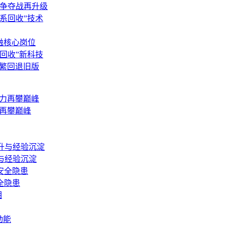
算力争夺战再升级
网系回收”技术
金融核心岗位
系回收”新科技
致频繁回退旧版
力再攀巅峰
升与经验沉淀
全隐患