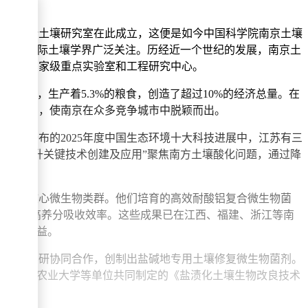
地质调查所土壤研究室在此成立，这便是如今中国科学院南京土壤
念，引发国际土壤学界广泛关注。历经近一个世纪的发展，南京土
及多个国家级重点实验室和工程研究中心。
的人口，生产着5.3%的粮食，创造了超过10%的经济总量。在
共同作用，使南京在众多竞争城市中脱颖而出。
合体公布的2025年度中国生态环境十大科技进展中，江苏有三
产能提升关键技术创建及应用”聚焦南方土壤酸化问题，通过降
用方案。
循环的核心微生物类群。他们培育的高效耐酸铝复合微生物菌
育，提高养分吸收效率。这些成果已在江西、福建、浙江等南
的双重效益。
通过产学研协同合作，创制出盐碱地专用土壤修复微生物菌剂。
究所与南京农业大学等单位共同制定的《盐渍化土壤生物改良技术