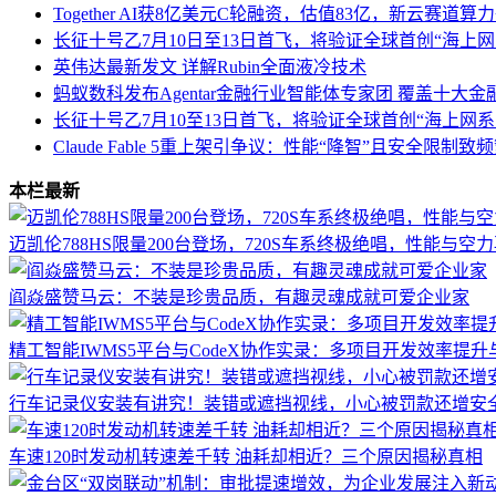
Together AI获8亿美元C轮融资，估值83亿，新云赛道
长征十号乙7月10日至13日首飞，将验证全球首创“海上
英伟达最新发文 详解Rubin全面液冷技术
蚂蚁数科发布Agentar金融行业智能体专家团 覆盖十大
长征十号乙7月10至13日首飞，将验证全球首创“海上网
Claude Fable 5重上架引争议：性能“降智”且安全限制
本栏最新
迈凯伦788HS限量200台登场，720S车系终极绝唱，性能与空
阎焱盛赞马云：不装是珍贵品质，有趣灵魂成就可爱企业家
精工智能IWMS5平台与CodeX协作实录：多项目开发效率提
行车记录仪安装有讲究！装错或遮挡视线，小心被罚款还增安
车速120时发动机转速差千转 油耗却相近？三个原因揭秘真相