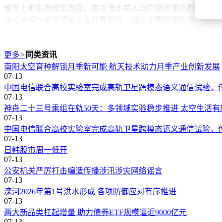
废弃土地生态修复方面，南京溧水美人山垃圾填埋场的转型堪称
建设填埋气与渗滤液收集处置系统、铺设多重防渗结构、重塑地
花香，与远山楼宇相映成趣，成为土壤修复的生动案例。
更多
>
同类资讯
南阳太空育种解锁月季新可能 航天技术助力月季产业创新发展
07-13
中国电信联合高校实验室完成高轨卫星跨模态语义通信试验，
07-13
神舟二十三号乘组在轨50天：多领域实验稳步推进 太空生活有
07-13
中国电信联合高校实验室完成高轨卫星跨模态语义通信试验，
07-13
日韩股市周一低开
07-13
公安机关严厉打击编造传播涉汛涉灾网络谣言
07-13
滦河2026年第1号洪水形成 各项防御应对有序推进
07-13
两大新品类扛起增量 助力债券ETF规模逼近9000亿元
07-13