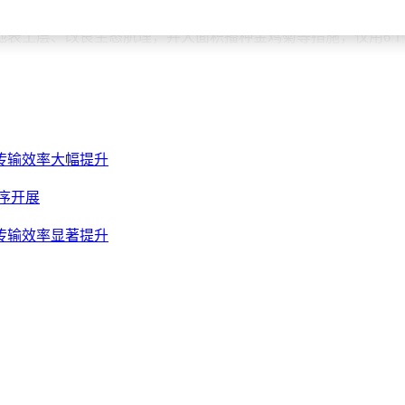
典范。这座占地5.6万平方米、累计填埋垃圾超80万吨的陈旧
表土层、改良生态肌理，并大面积播种金鸡菊等措施，仅用6个
传输效率大幅提升
序开展
传输效率显著提升