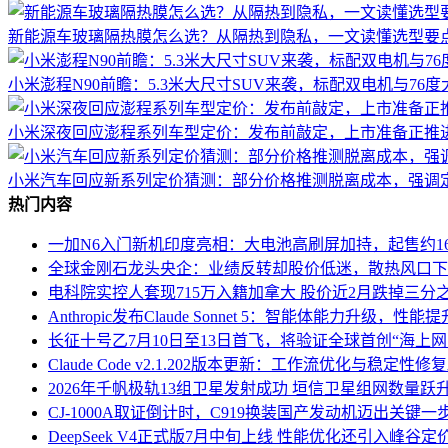
新能源车玻璃隔热膜怎么选？从隔热到隐私，一文读懂选型要
小米澎程N90前瞻：5.3米大尺寸SUV来袭，标配双电机与76度
小米深夜回应澎程系列车型定价：发布前敲定，上市准备正推
小米汽车回应新系列定价猜测：部分价格推测脱离成本，强调
热门内容
一加N6入门新机印度亮相：大电池高刷屏加持，起售约16
全球金刚石龙头央企：业绩反转却股价低迷，散热风口下
电科院实控人套现715万入籍加拿大 股价近2月跌掉三分
Anthropic发布Claude Sonnet 5：智能体能力升级，
长征十号乙7月10日至13日首飞，将验证全球首创“海上
Claude Code v2.1.202版本更新：工作流优化与稳定
2026年千帆极轨13组卫星发射成功 垣信卫星组网数量跃升
CJ-1000A取证倒计时，C919换装国产发动机迈出关键一
DeepSeek V4正式版7月中旬上线 性能优化还引入峰谷