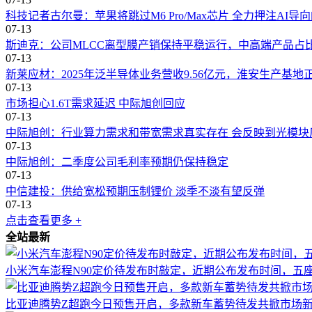
科技记者古尔曼：苹果将跳过M6 Pro/Max芯片 全力押注AI导
07-13
斯迪克：公司MLCC离型膜产销保持平稳运行，中高端产品占
07-13
新莱应材：2025年泛半导体业务营收9.56亿元，淮安生产基
07-13
市场担心1.6T需求延迟 中际旭创回应
07-13
中际旭创：行业算力需求和带宽需求真实存在 会反映到光模块
07-13
中际旭创：二季度公司毛利率预期仍保持稳定
07-13
中信建投：供给宽松预期压制锂价 淡季不淡有望反弹
07-13
点击查看更多 +
全站最新
小米汽车澎程N90定价待发布时敲定，近期公布发布时间，五
比亚迪腾势Z超跑今日预售开启，多款新车蓄势待发共掀市场