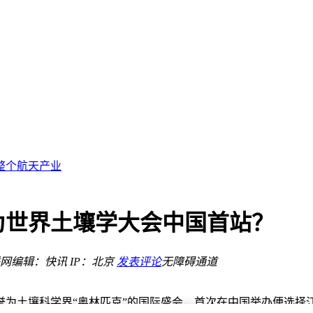
使用
传输效率显著提升
亿美元
整个航天产业
难超过1.9%
为世界土壤学大会中国首站？
贡献来了
使用
网
编辑：快讯
IP：北京
发表评论
无障碍通道
传输效率显著提升
誉为土壤科学界“奥林匹克”的国际盛会，首次在中国举办便选