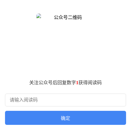
展开深入探讨。
发源地，南京的土壤科研历史可追溯至1930年。当时，中央
学大会上，来自该研究室的中方代表侯光炯首次提出“水稻土”概
拥有全球规模最大的土壤标本库、完备的国家级土壤数据库，以
了重要砝码。这片仅占全国1.12%土地面积的区域，承载着6%
鲜活样本。城市的科研积淀、区域的发展经验与地方的经济实力
硬核成果中。在本届大会开幕前不久，中国科协生态环境产学联
研究所所长沈仁芳介绍，入选项目“南方酸性土壤障碍消减与作物
础理论突破，并研发出针对不同耕地类型的技术、产品及配套应
关注公众号后回复数字
1
获得阅读码
机器学习方法，对红壤微生物进行深度分析，锁定了参与土壤碳
同时活化被土壤固化的磷素，提升磷养分有效性，促进水稻根系发
增产8%，减少化肥施用51.65万吨，取得了耕地提质与农户增收
沿海盐碱地耕地退化问题，江苏省农科院资环所与南京宁粮生物
产品，农作物当季可增产10%以上。今年初，由中科院南京土壤研
确定
出标准化重要一步。