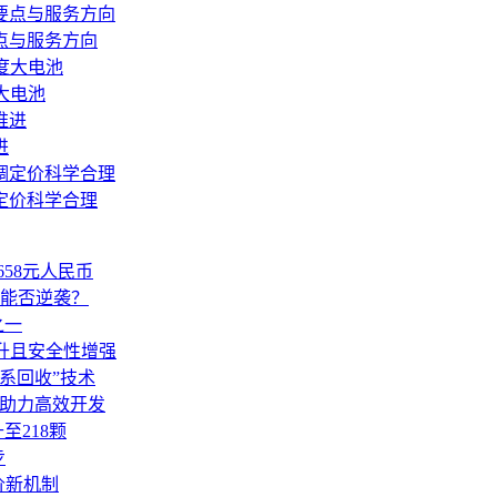
点与服务方向
大电池
进
定价科学合理
58元人民币
能否逆袭？
之一
性能提升且安全性增强
网系回收”技术
性修复助力高效开发
至218颗
步
定价新机制