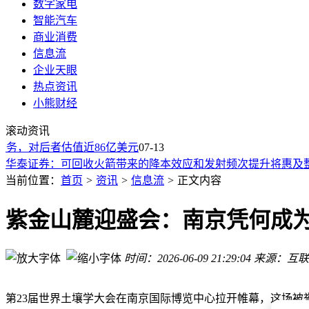
数字家电
智能汽车
商业消费
信息流
企业天眼
金山办公：WPS已完成初步存储管理能力优化，体验版已开放
热点资讯
中国电信联合高校实验室完成高轨卫星跨模态语义通信试验，
小熊财经
立邦涂料据悉求购阿克苏诺贝尔装饰漆业务，对后者估值近86
滚动资讯
A股限售股解禁一览：75.93亿元市值限售股今日解禁
，对后者估值近86亿美元
首次关键跨越 甲醇输送搭上成品油管道“顺风车”
07-13
华泰证券：可回收火箭带来的降本效应和发射频次提升将惠及
华泰证券：三季度10年国债运行区间仍在1.70%-1.80%，上限仍
当前位置：
首页
>
资讯
>
信息流
>
正文内容
年内FOF业绩分化明显 多元资产配置重要性持续提升
中际旭创澄清二季度业绩严重不及预期和故意压制股价传言
紫金山麓迎盛会：南京凭何成
月球每年3.8厘米远离地球？不必恐慌！科学解读及中国探月新
金山办公：WPS已完成初步存储管理能力优化，体验版已开放
时间：2026-06-09 21:29:04
来源：互联
中国电信联合高校实验室完成高轨卫星跨模态语义通信试验，
第23届世界土壤学大会在南京国际博览中心拉开帷幕，这场被