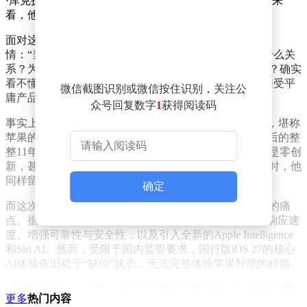
·库克执掌苹果期间，公司股价翻了十几倍，从商业成就来
看，他绝对算得上是一位伟大的CEO。
面对这种“以股价论英雄”的观点，罗永浩的回复毫不留
情：“当然，生意上大家都很服他……但这跟消费者有什么关
系？为什么天天被挤牙膏产品圈钱的消费者要犯这种贱？确实
看不懂。”在他看来，资本市场的狂欢与普通用户被迫接受平
微信截图识别或微信按住识别，关注公
庸产品是两码事，消费者没必要为商业成功买单。
众号回复数字
1
获得阅读码
事实上，罗永浩对苹果“创新枯竭”的指控并非一日之寒，堪称
苹果的“常年铁血黑”。2022年他就曾断言，乔布斯去世后的整
整11年里，苹果除了无线耳机确实出圈，其余产品几乎是零创
新，甚至有的还开倒车；到了2024年iPhone 16系列发布时，他
同样留下一句简短有力的差评：“又是零创新。”
确定
而这次罗永浩的重拳出击，也确实戳中了不少国内用户的痛
点。据了解，iOS 27本次的主要升级点集中在提升系统响应速
度、增强可靠性与安全性，以及引入全新的Apple Intelligence
和Siri AI。然而，受限于国内监管要求，国行版iOS 27的核心
AI体验依旧处于“缺位”状态，无法完整体验苹果智能的精髓。
没有AI灵魂的iOS 27，难免让人感到索然无味。知名博主“数
更多
热门内容
码闲聊站”体验后犀利点评：国行版充其量只能叫“iOS 26.5”。