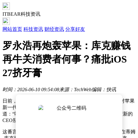
ITBEAR科技资讯
网站首页
科技资讯
财经资讯
分享好友
罗永浩再炮轰苹果：库克赚钱
再牛关消费者何事？痛批iOS
27挤牙膏
时间：2026-06-10 09:54:08
来源：TechWeb
编辑：快讯
日前，罗永浩转发了一条关于iOS 27的测评视频，再次对苹果
新一代操作系统开火。他用极具标志性的反讽口吻写
道：“哇，哇靠，哇塞，好多创新啊，赶紧退休吧，希望新的
CEO别再这样了。”
这番言论迅速引发网友热议。有支持库克的声音认为，在蒂姆