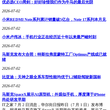
优必选CEO周剑：好好珍惜我们作为牛马的最后光阴
除了新增节假日闹钟、液态玻璃可调节通透程度外，在缺失
Apple Intelligence和Siri AI的情况下，整体变化微乎其微。
2026-07-02
核心AI功能的缺席，加上本就偏向底层优化的常规升级，让
小米REDMI Note系列累计销量破5亿台，Note 17系列本月见
iOS 27难以撑起“大版本迭代”的期待。正因如此，新系统发布
后，“创新不足”“挤牙膏”的声浪再次席卷社交网络，罗永浩的
2026-07-02
愤怒，不过是这场大众情绪的集中爆发。
小米卢伟冰：手机行业正在经历近十年以来最严峻时刻
2026-07-02
马斯克发布大合照：特斯拉弗里蒙特工厂Optimus产线或已就
绪
2026-07-02
比亚迪：天神之眼全系车型性能均优于L2辅助驾驶新国标
2026-07-02
马斯克SpaceX展示AI原型机：外观似手机，厚度薄于iPhone
尚处研发早期
IT之家 7 月 2 日消息，华尔街日报昨日（7 月 1 日）发布博
文，报道称马斯克旗下 SpaceX 近期面向其投资者，展示了一