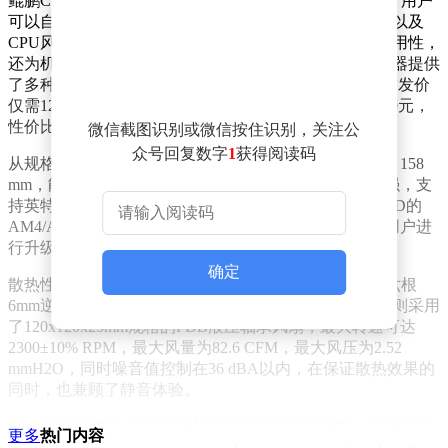
鲲鹏CL6N散热器的一大亮点是其配备的磁吸数显屏幕。用户
可以自行安装这块屏幕，实时查看CPU和显卡的温度，以及
CPU风扇的转速信息。这种设计不仅提升了散热器的实用性，
还为机箱内部增添了一丝科技感。在价格方面，该散热器提供
了多种选择：黑武士无光版和ARGB版定价为189元，首发价
仅需129元；白色ARGB版则定价为199元，首发价为139元，
性价比十分突出。
微信截图识别或微信按住识别，关注公
众号回复数字
1
获得阅读码
从规格来看，鲲鹏CL6N散热器的整体尺寸为120 x 118 x 158
mm，能够适配大多数中塔机箱。其扣具设计兼容性极强，支
持英特尔LGA 1366/115X/1200/1700/1851平台，以及AMD的
AM4/AM5平台，覆盖了当前主流的处理器型号，方便用户进
行升级或更换。
确定
散热性能方面，鲲鹏CL6N采用了热管直触工艺，配备六根
6mm逆重力热管，能够有效提升热传导效率。风扇部分则采用
了120
x120x25mm规格的FDB液压轴承风扇，最大转速可达
2300±10% RPM，最大风量为82.6 CFM，最大风压为2.52
mmH2O，同时噪音值控制在36 dBA以内，在保证散热效果的
同时，也兼顾了静音体验。
硕一还为鲲鹏CL6N散热器提供了详细的产品参数，方便用户
更多
热门内容
了解其具体性能表现。无论是追求极致性能的发烧友，还是注