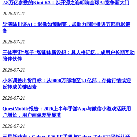
2.8万亿参数的Kimi K3：以开源之姿叩响全球AI竞争新大门
重性价比的普通玩家，这款散热器都能满足他们的需求。随着
其正式上架，相信会在市场上掀起一股新的热潮。
2026-07-21
导演陆川谈AI：影像如预制菜，却助力同时推进五部电影筹
备
2026-07-21
三体宇宙“智子”智能体新设想：具人格记忆，成用户长期互动
陪伴伙伴
2026-07-21
小米调整出货目标：从9000万部增至1.1亿部，存储行情或迎
反转成关键因素
2026-07-21
QuestMobile报告：2026上半年手游App与微信小游戏活跃用
户增长，用户画像差异显著
2026-07-21
三星新动态：Galaxy S26 FE手机与Galaxy Tab S12平板认证