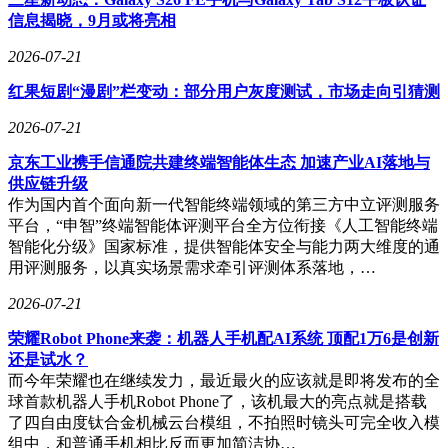
信息揭晓，9月或将亮相
2026-07-21
红果短剧“漫剧”栏变动：部分用户灰度测试，市场走向引猜测
2026-07-21
京东工业携手信通院共建终端智能体生态 加速产业AI落地与
供应链升级
作为国内首个面向新一代智能终端领域的第三方中立评测服务
平台，“申智”终端智能体评测平台全方位衔接《人工智能终端
智能化分级》国家标准，提供智能体安全与能力两大维度的通
用评测服务，以真实场景需求牵引评测体系落地，…
2026-07-21
荣耀Robot Phone来袭：机器人手机配AI系统 顶配1万6是创新
还是试水？
而今年荣耀也在继续发力，最近最火的应该就是即将发布的全
球首款机器人手机Robot Phone了，该机最大的亮点就是搭载
了四自由度钛合金机械云台模组，不拍照时镜头可完全收入模
组中，和普通手机相比反而更加简洁协…