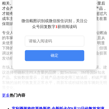
相关。发动机积碳的形成需要里程积累，通常行驶4万公里后
才会产生显著沉积。此时使用含PEA（聚醚胺）成分的产品，
才能有效溶解喷油嘴和燃烧室的积碳。市场调查显示，超过六
成车主对添加剂的使用时机存在认知偏差，近三成新车主在首
微信截图识别或微信按住识别，关注公
保期就开始使用该类产品。
众号回复数字
1
获得阅读码
专业人士指出四种典型适用场景：长期使用非正规加油站燃油
的车辆，因油品清净剂不足易产生积碳；行驶超4万公里且从
未使用添加剂的老车；出现油耗异常升高5%-10%或动力明显
下降的车辆；以及临时需要降低燃油标号时的应急处理。但强
调这种应急方案不应成为常态，长期使用低标号燃油仍会损害
确定
发动机。
市场上的产品质量差异显著，有效成分含量直接决定效果。建
议选择明确标注PEA含量的品牌，如Techron、3M等国际知名
产品。实验数据显示，正规产品连续使用三箱油后，积碳严重
车辆的油耗可恢复至正常水平，而新车或积碳轻微车辆则无明
显变化。
更多
热门内容
常见的认知误区亟待澄清：添加剂无法提升发动机性能，只能
宾利菱形格纹再焕新姿 全新托卡尔9月23日伦敦首发演