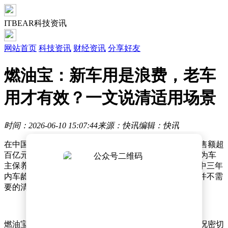
ITBEAR科技资讯
网站首页
科技资讯
财经资讯
分享好友
燃油宝：新车用是浪费，老车
用才有效？一文说清适用场景
时间：2026-06-10 15:07:44
来源：快讯
编辑：快讯
在中国汽车后市场，燃油宝堪称现象级产品。这个年销售额超
百亿元的细分领域，几乎覆盖了所有4S店和加油站，成为车
主保养清单上的"常客"。但鲜为人知的是，国内乘用车中三年
内车龄的"准新车"占比颇高，这意味着大量车主正在为并不需
要的清洁服务买单。
燃油宝的本质是燃油添加剂，其作用机制与车辆使用状况密切