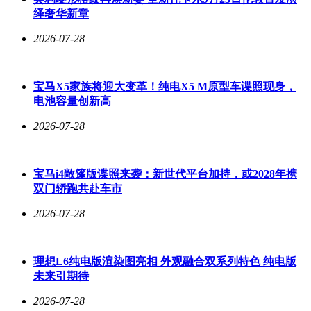
恢复因积碳导致的性能衰减；对于10万公里以上的老车，物理
绎奢华新章
清洗仍是必要手段；新车使用非但无效，还可能因清洁剂残留
影响油路系统。维修技师建议，可通过对比连续使用三箱油前
2026-07-28
后的百公里油耗数据来判断效果，若数值无变化则需检查产品
质量或车辆状况。
宝马X5家族将迎大变革！纯电X5 M原型车谍照现身，
具体使用建议显示：2万公里内新车无需使用；4-5万公里车辆
电池容量创新高
可开始使用，建议连续2-3箱油添加；非正规加油站常客可每1
万公里使用一次；出现烧机油、异响等机械故障时应立即停用
2026-07-28
并检修。车主王先生分享经验："我的车跑了8万公里，市区通
勤为主，连续使用两箱添加剂后，油耗从9.2L降至8.5L，加速
顿挫感明显减轻。"
宝马i4敞篷版谍照来袭：新世代平台加持，或2028年携
双门轿跑共赴车市
2026-07-28
理想L6纯电版渲染图亮相 外观融合双系列特色 纯电版
未来引期待
2026-07-28