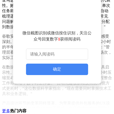
亚马逊商业智能工程师普里扬卡·德维·拉梅什的经历颇具代表
性。她使用公司自主研发的Pippin工具处理技术文档时，单次
任务耗时从90分钟锐减至15-20分钟。配套的Kiro系统能自动
梳理逻辑框架，Amazon Quick则可快速生成数据报表的常见
问题解答。但这位工程师坦言："节省下来的时间立即被分配
到数据清洗、流程优化等新任务中，总工作量不降反升。"
微信截图识别或微信按住识别，关注公
谷歌安全工程师普雷里特·帕塔克对会议纪要处理的变革感受
众号回复数字
1
获得阅读码
深刻。借助Gemini系统，他能在5分钟内完成原本需要1-2小时
的半年度会议内容总结。这种效率飞跃却带来意外后果："管
理层看到处理速度提升后，立即增加了需要整理的会议场次，
实际工作时间并未减少。"
在数据科学领域，亚马逊员工萨尔塔克·古普塔的案例更具启
确定
示性。AI工具将月度利益相关方报告的编制时间从8-10小时压
缩至45分钟审核时间，但前期系统导入、输出验证和流程整合
工作却新增了数小时工作量。"自动化建设阶段反而比传统方
式更耗时，"这位数据科学家指出，"现在需要同时掌握技术工
具和业务逻辑。"
产品设计环节的变革同样显著。为苹果提供外包服务的UX设
计师坦维·皮萨尔使用AI辅助工具后，产品需求文档的撰写时
更多
热门内容
间从3-4小时缩短至30分钟。但更完整的文件输出反而引发连