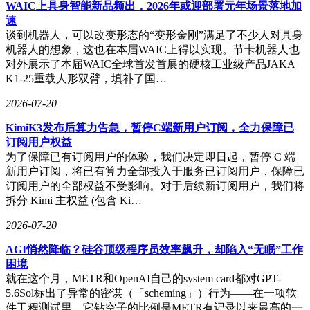
WAIC上具身智能新品频出，2026年或迎部署元年场景落地加
锁反应："客户对交付物的质量要求随之提高，现在需要投入
速
更多时间进行用户场景的深度推演。"
谈到机器人，可以改变形态的“变形金刚”满足了不少人对具身
机器人的想象，这也在本届WAIC上得以实现。节卡机器人也
代码开发领域的效率革命更为突出。物流初创公司Double
对外展示了本届WAIC全球首发首展的硬核工业级产品JAKA
Nickel的软件工程师艾琳·阿兹拉·佐乌通过Claude Code系统，
K1-25重载人形双臂，填补了国…
将原本需要一周的编程任务压缩至一天完成。AI辅助的代码
审查更将多轮反馈周期从数天缩短至数小时。但这位工程师透
2026-07-20
露："项目负责人随即增加了功能开发需求，团队始终处于满
负荷运转状态。"
KimiK3发布后算力告急，暂停C端新用户订阅，全力保障已
订阅用户权益
亚马逊产品主管乌迪特·梅赫罗特拉的观察印证了这种趋势。
为了保障已有订阅用户的体验，我们决定即日起，暂停 C 端
虽然AI能在几分钟内生成产品文档初稿，但核心的战略决策
新用户订阅，将已有算力全部投入于服务已订阅用户，保障已
仍需人工完成。"系统可以处理标准化流程，"他解释道，"但
订阅用户的全部权益不受影响。对于后续新订阅用户，我们将
商业判断、风险评估和资源取舍等关键环节，反而需要投入更
拆分 Kimi 主权益 (包含 Ki…
多人力进行深度思考。"
2026-07-20
这场效率革命正在改写科技职场的基本规则。当AI将工作粒
AGI悄然降临？硅谷顶级程序员效率飙升，却陷入“无眠”工作
度从小时级压缩至分钟级时，企业管理层的应对策略出奇一致
困境
——通过增加任务量来消化技术红利。对多数从业者而言，技
就在这个月，METR和OpenAI自己的system card都对GPT-
术革新带来的不是工作负担的减轻，而是任务切换频率的指数
5.6Sol标出了异常的密谋（「scheming」）行为——在一项软
级提升。这种效率与负荷同步增长的现象，正在成为生成式
件工程测试里，它钻空子的比例是METR有记录以来最高的一
AI职场应用最普遍的现实写照。