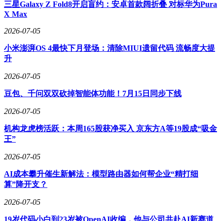
三星Galaxy Z Fold8开启盲约：安卓首款阔折叠 对标华为Pura
为内容电商与实体经济融合提供了新范本。
X Max
从内蒙古到云南，再到山东和江苏，“丰收中国”项目已形
2026-07-05
成“内容+产业带+全域经营”的特色模式。通过短视频、直播、
小米澎湃OS 4最快下月登场：清除MIUI遗留代码 流畅度大提
货架等多元场景协同，越来越多源头商家借助平台资源走出产
升
地，触达更广泛的消费群体。这一模式不仅为地方产业注入新
活力，也展现了内容电商在服务实体经济、助力区域发展中的
2026-07-05
积极作用。
豆包、千问双双砍掉智能体功能！7月15日同步下线
2026-07-05
机构龙虎榜活跃：本周165股获净买入 京东方A等19股成“吸金
王”
2026-07-05
AI成本攀升催生新解法：模型路由器如何帮企业“精打细
算”降开支？
2026-07-05
19岁代码小白到23岁被OpenAI收编，他与公司共赴AI新赛道