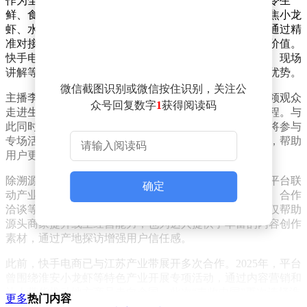
作为全国重要的经济大省和消费品生产基地，江苏在时令生
鲜、食品加工等领域具备成熟的产业基础。此次活动聚焦小龙
虾、水蜜桃等季节性产品，以及地方特色食品和风物，通过精
准对接达人资源与优质商品，挖掘江苏在地精品的商业价值。
快手电商将组织多位平台主播深入产业带，以实地探访、现场
讲解等形式，向消费者展示产品背后的产地故事和品质优势。
微信截图识别或微信按住识别，关注公
主播李龙将开启江苏产业带溯源专场直播，通过镜头带领观众
众号回复数字
1
获得阅读码
走进生产一线，直观呈现特色商品从源头到终端的全过程。与
此同时，村里的初七、超级静、野哥野嫂等垂类达人也将参与
专场活动，从消费者视角对产品进行体验和内容化表达，帮助
用户更深入地了解江苏产业带的独特魅力。
除溯源直播外，活动还同步举办商家与达人的双选会。平台联
确定
动产业带商家、供应链企业和达人机构，通过现场选品、合作
洽谈等方式，促进双方建立长期合作关系。这一机制不仅帮助
源头商家提升线上经营能力，也为达人提供了丰富的内容创作
素材，通过产地探访增强用户信任感。
此前，快手电商已与江苏产业带展开多次合作。2025年，平台
曾围绕淮安小龙虾等特色产业开展专项活动，通过内容营销和
达人带货推动地方商品走向全国。此次“丰收中国”再次选择淮
更多
热门内容
安作为启动地，进一步巩固了江苏作为重点产业带的地位，也