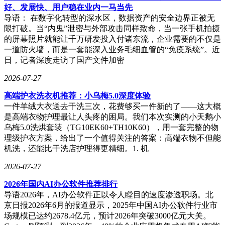
好、发展快、用户稳在业内一马当先
导语： 在数字化转型的深水区，数据资产的安全边界正被无
限打破。当“内鬼”泄密与外部攻击同样致命，当一张手机拍摄
的屏幕照片就能让千万研发投入付诸东流，企业需要的不仅是
一道防火墙，而是一套能深入业务毛细血管的“免疫系统”。近
日，记者深度走访了国产文件加密
2026-07-27
高端护衣洗衣机推荐：小乌梅5.0深度体验
一件羊绒大衣送去干洗三次，花费够买一件新的了——这大概
是高端衣物护理最让人头疼的困局。我们本次实测的小天鹅小
乌梅5.0洗烘套装（TG10EK60+TH10K60），用一套完整的物
理级护衣方案，给出了一个值得关注的答案：高端衣物不但能
机洗，还能比干洗店护理得更精细。1. 机
2026-07-27
2026年国内AI办公软件推荐排行
导语2026年，AI办公软件正以令人瞠目的速度渗透职场。北
京日报2026年6月的报道显示，2025年中国AI办公软件行业市
场规模已达约2678.4亿元，预计2026年突破3000亿元大关。