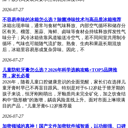
2026-07-27
不容易串味的冰箱怎么选？除菌净味技术与高品质冰箱推荐
冰箱出现串味，通常与食材气味释放、内部空气循环和储存分
区有关。榴莲、葱蒜、海鲜、卤味等食材会持续释放挥发性气
味分子；风冷冰箱依靠风道输送冷空气，若不同间室共用制冷
循环，气味也可能随气流扩散。熟食、生肉和果蔬长期混放
后，冰箱里容易形成复杂异味。因此，不
2026-07-27
儿童防蛀牙膏怎么选？2026年科学选购攻略+TOP5品牌推
荐，家长必看
2026年，随着儿童口腔健康意识的全面觉醒，家长们在选择儿
童牙膏时早已不再盲目跟风。特别是对于6-12岁处于替牙期的
孩子来说，恒牙刚刚萌出，牙釉质尚未完全矿化，加之饮食结
构中“隐形糖”的激增，龋齿风险直线上升。面对市面上琳琅满
目的产品，“儿童牙膏6-12岁推荐最
2026-07-27
加密领域的真神！国产文件加密软件域智盾，以功能强、口碑