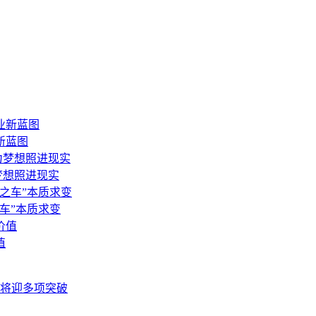
新蓝图
梦想照进现实
车”本质求变
值
将迎多项突破