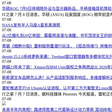
07-08
华硕ROG 7月9日将揭晓外设与显示器新品，手柄音箱耳机等
IT之家 7 月 8 日消息，华硕 (ASUS) 玩家国度 (ROG)
07-08
NASA发布半人马座A星系高清照
07-08
从2亿婚礼到20亿帝国：霉霉用浪漫与清醒，书写顶流女王的
07-08
育碧《细胞分裂》重制版侧重潜行玩法，《孤岛惊魂7》将推
07-08
deepin 25.2.0系统更新来袭：Treeland窗口管理器等多模块优化
07-08
跨越23年未了局：Xinuos与IBM Unix版权之争再燃战火 202
07-08
新能源叉车品牌怎么选？从产品适配到服务响应，多维度解析
07-08
雷蛇推进灵刃18 Ubuntu认证进程，认可第三方方案暂无Linu
IT之家 7 月 7 日消息，据科技媒体 Phoronix 今天报道，雷蛇正在为灵
07-08
未来半年内亮相！路虎揽胜第二代星脉设计动力革新 混动纯电