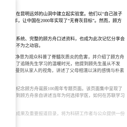
带领团队在昆明远郊的山洞中建立起实验室。他们以“自己孩子
的童年，让中国在2000年实现了“无脊灰目标”。然而，顾方
是目前最为系统、完整的顾方舟口述资料，也成为此次记忆分享会
在场者无不为之动容。
副所长杨净思为观众科普了脊髓灰质炎的危害，并介绍了顾方舟
小忠回忆了追随先生学习的温暖时光，他提到顾先生虽从不发
女儿顾晓曼则从家人的视角，讲述了父母相濡以沫的感情与朴素
上线的纪念顾方舟诞辰100周年专题页面。该页面集中呈现了
以从中听到顾方舟亲自讲述当年为何选择学医，如何在苏联学习
谱、学术成果及重要报道目录，将为科研工作者与公众提供一份