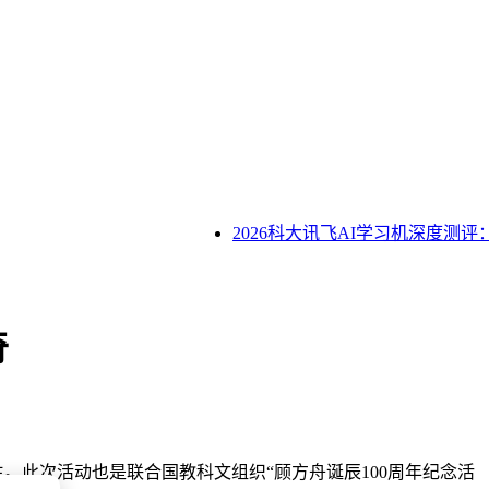
2026科大讯飞AI学习机深度测评
奇
。此次活动也是联合国教科文组织“顾方舟诞辰100周年纪念活