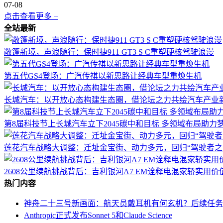
07-08
点击查看更多 +
全站最新
敞篷新境，声浪随行：保时捷911 GT3 S C重塑硬核驾驶浪漫
第五代GS4登场：广汽传祺以新思路让经典车型重焕生机
长城汽车：以开放心态构建生态圈，借论坛之力共绘汽车产业
第8届科技节上长城汽车立下2045碳中和目标 多领域布局助力
莲花汽车战略大调整：迁址金宝街、动力多元，回归“驾驶者之
2608公里续航挑战背后：吉利银河A7 EM诠释电混家轿实用价
热门内容
神舟二十三号新画面：航天员戴耳机有何玄机？后续任务
Anthropic正式发布Sonnet 5和Claude Science