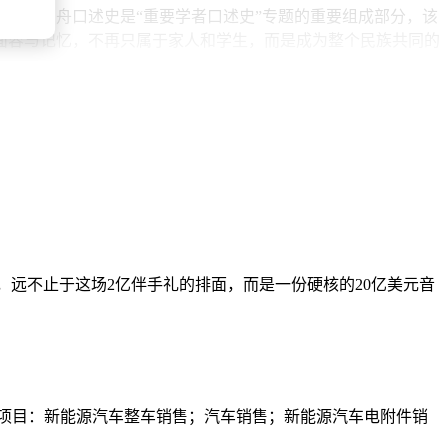
。顾方舟口述史是“重要学者口述史”专题的重要组成部分，该
面容与记忆，不再只属于家人和学生，而是成为整个民族共同的
，远不止于这场2亿伴手礼的排面，而是一份硬核的20亿美元音
般项目：新能源汽车整车销售；汽车销售；新能源汽车电附件销