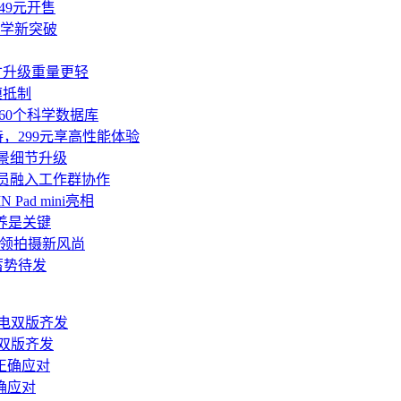
49元开售
学新突破
尺寸升级重量更轻
模抵制
连接超60个科学数据库
持，299元享高性能体验
作场景细节升级
团队成员融入工作群协作
Pad mini亮相
养是关键
镜头引领拍摄新风尚
蓄势待发
双版齐发
确应对