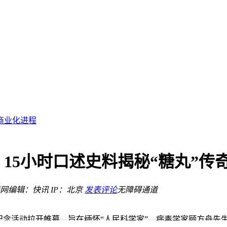
创新性生存模式
商业化进程
总清醒掌舵
999元
能源销售与多元服务
轮廓图曝光
15小时口述史料揭秘“糖丸”传
财富传奇
网
编辑：快讯
IP：北京
发表评论
无障碍通道
创新性生存模式
纪念活动拉开帷幕，旨在缅怀“人民科学家”、病毒学家顾方舟先生