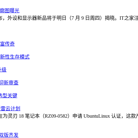
轮廓图曝光
 稍早前宣布，外设和显示器新品将于明日（7 月 9 日周四）揭晓。IT之
财富传奇
创新性生存模式
升级
6年迎新审查
选型关键
x版雷云计划
刃 18 笔记本（RZ09-0582）申请 UbuntuLinux 认证，这款产品搭
双版齐发