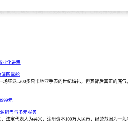
代表人物、非物质文化遗产和民众记忆的口述文献、影音文献建设
问。此次活动及15小时口述史料的公开发布，让顾方舟的声音、
商业化进程
总清醒掌舵
一场狂送1200多只卡地亚手表的世纪婚礼，但其背后真正的底气
999元
能源销售与多元服务
立，法定代表人为吴义，注册资本100万人民币，经营范围为一