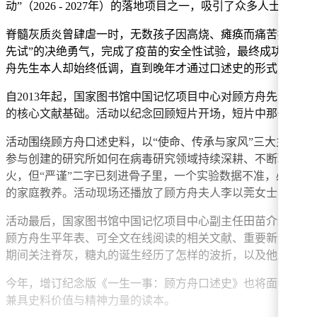
动”（2026 - 2027年）的落地项目之一，吸引了众多人士参与。
脊髓灰质炎曾肆虐一时，无数孩子因高烧、瘫痪而痛苦挣扎，
先试”的决绝勇气，完成了疫苗的安全性试验，最终成功研制出
舟先生本人却始终低调，直到晚年才通过口述史的形式，将自
自2013年起，国家图书馆中国记忆项目中心对顾方舟先生进
的核心文献基础。活动以纪念回顾短片开场，短片中那一幕幕
活动围绕顾方舟口述史料，以“使命、传承与家风”三大主题
参与创建的研究所如何在病毒研究领域持续深耕、不断取得新
火，但“严谨”二字已刻进骨子里，一个实验数据不准，必须
的家庭教养。活动现场还播放了顾方舟夫人李以莞女士（现年9
活动最后，国家图书馆中国记忆项目中心副主任田苗介绍了顾方
顾方舟生平年表、可全文在线阅读的相关文献、重要新闻报道
期间关注脊灰，糖丸的诞生经历了怎样的波折，以及他对“一生
今年，增订纪念版《一生一事：顾方舟口述史》也将面世。与
兼具史料价值与精神力量的读本。