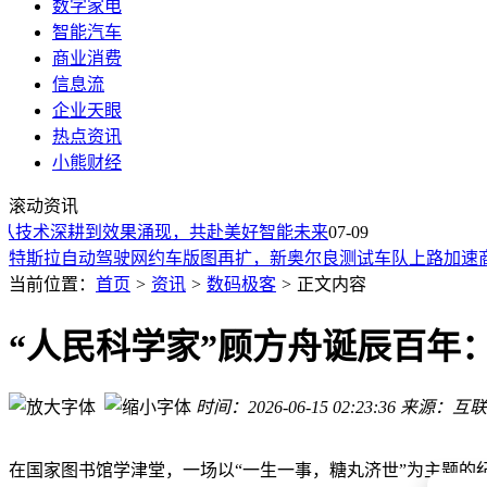
数字家电
智能汽车
商业消费
信息流
企业天眼
热点资讯
育碧《细胞分裂》重制版侧重潜行玩法，《孤岛惊魂7》将推
小熊财经
特斯拉北美推出Model 3专用充气床垫：售价235美元
滚动资讯
特斯拉Robotaxi自动驾驶网约车进军新奥尔良
从技术深耕到效果涌现，共赴美好智能未来
特斯拉自动驾驶网约车版图再扩，新奥尔良测试车队上路加速
07-09
泰勒·斯威夫特：2亿婚礼伴手礼只是冰山一角，20亿帝国女霸
TCL 27P2A Ultra双模Mini LED显示器开售，专业电竞配置售价3
当前位置：
首页
>
资讯
>
数码极客
>
正文内容
大理坤途新能源汽车销售公司成立 注册资本百万 业务覆盖新
华硕ROG 7月9日将揭晓外设与显示器新品，手柄音箱耳机等
“人民科学家”顾方舟诞辰百年：
NASA发布半人马座A星系高清照
从2亿婚礼到20亿帝国：霉霉用浪漫与清醒，书写顶流女王的
时间：2026-06-15 02:23:36
来源：互联
育碧《细胞分裂》重制版侧重潜行玩法，《孤岛惊魂7》将推
特斯拉北美推出Model 3专用充气床垫：售价235美元
在国家图书馆学津堂，一场以“一生一事，糖丸济世”为主题的