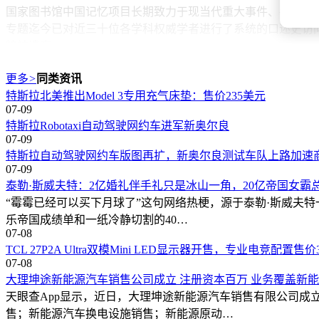
国家图书馆中国记忆项目长期致力于现当代重大事件、各领域
专题迄今已对近三十位各学科权威学者进行了系统的口述史访
精神遗产。
更多
>
同类资讯
特斯拉北美推出Model 3专用充气床垫：售价235美元
07-09
特斯拉Robotaxi自动驾驶网约车进军新奥尔良
07-09
特斯拉自动驾驶网约车版图再扩，新奥尔良测试车队上路加速
07-09
泰勒·斯威夫特：2亿婚礼伴手礼只是冰山一角，20亿帝国女霸
“霉霉已经可以买下月球了”这句网络热梗，源于泰勒·斯威夫特
乐帝国成绩单和一纸冷静切割的40…
07-08
TCL 27P2A Ultra双模Mini LED显示器开售，专业电竞配置售价3
07-08
大理坤途新能源汽车销售公司成立 注册资本百万 业务覆盖新
天眼查App显示，近日，大理坤途新能源汽车销售有限公司成
售；新能源汽车换电设施销售；新能源原动…