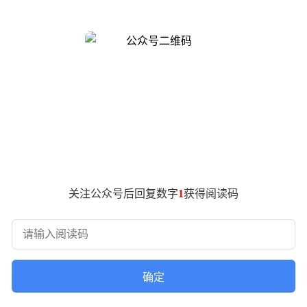
家长们四处求医却往往无果。在这危急时刻，顾方舟临危受命，
脊髓灰质炎减毒活疫苗糖丸。这一小小的糖丸，护佑了几代中国人
己的故事娓娓道来。
行了13次口述史访问，累计形成逾15小时的口述史料。这些史料
画面、一段段叙述，将观众带回那个脊髓灰质炎肆虐的年代，让
展开现场口述访问与对话交流。中国医学科学院医学生物学研究所
成果。顾方舟的学生、中国医学科学院基础医学研究所研究员彭
重做到毫无疑点为止，这种科学精神影响了一代代学生。顾方舟的
8岁）专门录制的寄语视频，殷殷话语令人动容。
关注公众号后回复数字
1
获得阅读码
舟相关记忆资源的建设情况，并展示了当天在中国记忆项目网站
等，并首次完整发布国家图书馆藏顾方舟视频口述史料。读者可
一事”的朴素理解。
原版相比，该书补充了顾方舟家人的口述实录，修订了顾方舟年
确定