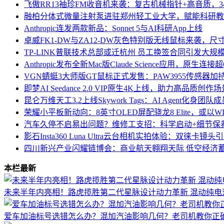
飞傲RR13袖珍FM收音机来袭：复古机械指针+高音质，3
融柏分体式微量注射泵进驻郑州轻工业大学，赋能科研教
Anthropic连发两款新品：Sonnet 5与AI科研App上线
卓威FK1-DW与ZA12-DW灰色特别版无线鼠标来袭，
TP-LINK普联技术总部或迁杭州 员工换签合同引发大规
Anthropic发布全新Mac版Claude Science应用，原生
VGN蜻蜓3大师版GT鼠标正式发售：PAW3955传感器加
即梦AI Seedance 2.0 VIP原生4K上线，助力高品质创
昆仑万维天工3.2上线Skywork Tags：AI Agent化身
荣耀小平板新动向：8英寸OLED屏配骁龙8 Elite，或以WIN 
汽车久停不启易出问题？维修工支招：科学启动+细节保
影石Insta360 Luna Ultra云台相机实拍体验：双徕卡
四川新兴产业闪耀链博会：商业航天翱翔天际 低空经济
本栏最新
未来半年内亮相！路虎揽胜第二代星脉设计动力革新 混动纯电
爱车加油标号选错怎么办？混加汽油影响几何？老司机教你正